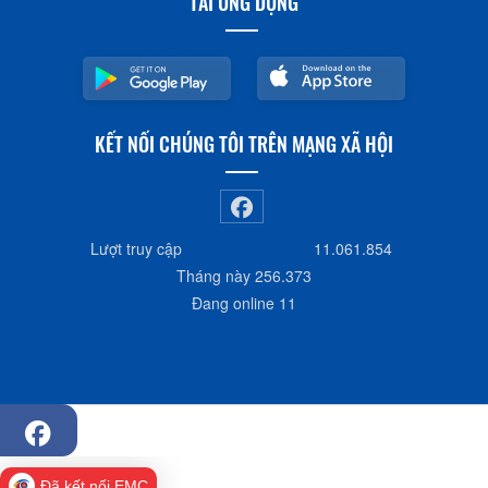
TẢI ỨNG DỤNG
KẾT NỐI CHÚNG TÔI TRÊN MẠNG XÃ HỘI
Lượt truy cập
11.061.854
Tháng này
256.373
Đang online
11
Đã kết nối EMC