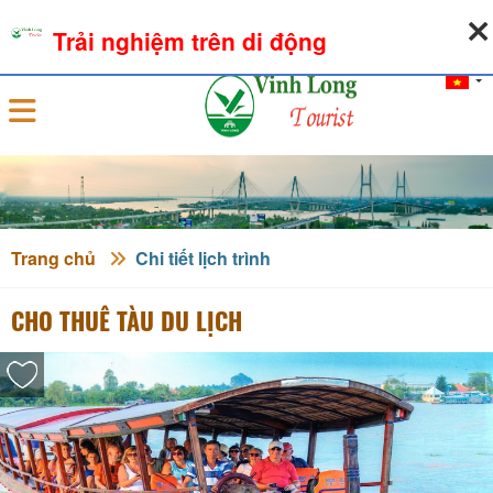
07-08-2026, 04:53:59
THỜI TIẾT
TỶ GIÁ NGOẠI TỆ
Trải nghiệm trên di động
Đăng nhập
Trang chủ
Chi tiết lịch trình
CHO THUÊ TÀU DU LỊCH