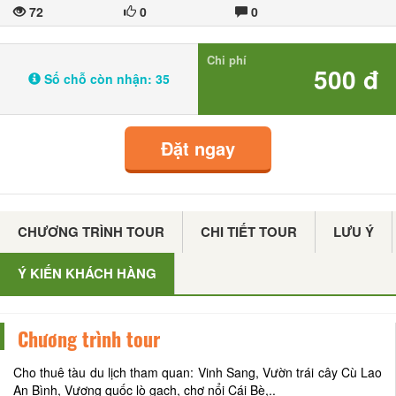
72
0
0
Chi phí
500 đ
Số chỗ còn nhận:
35
Đặt ngay
CHƯƠNG TRÌNH TOUR
CHI TIẾT TOUR
LƯU Ý
Ý KIẾN KHÁCH HÀNG
Chương trình tour
Cho thuê tàu du lịch tham quan: Vinh Sang, Vườn trái cây Cù Lao
An Bình, Vương quốc lò gạch, chợ nổi Cái Bè,..