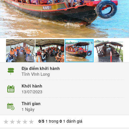
Địa điểm khởi hành
Tỉnh Vĩnh Long
Khởi hành
13/07/2023
Thời gian
1 Ngày
★★★★★
★★★★★
★★★★★
0
/
5
1 trong
0
1 đánh giá