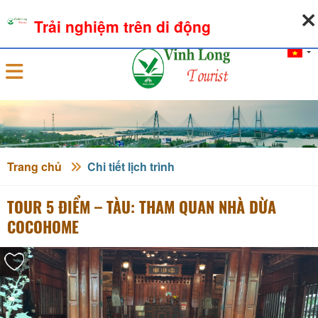
06-08-2026, 07:38:56
THỜI TIẾT
TỶ GIÁ NGOẠI TỆ
Trải nghiệm trên di động
Đăng nhập
Trang chủ
Chi tiết lịch trình
TOUR 5 ĐIỂM – TÀU: THAM QUAN NHÀ DỪA
COCOHOME