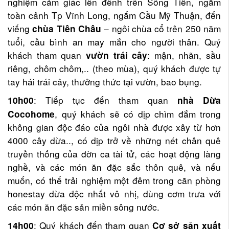
nghiệm cảm giác lên đênh trên Sông Tiền, ngắm
toàn cảnh Tp Vĩnh Long, ngắm Cầu Mỹ Thuận, đến
viếng
– ngôi chùa cổ trên 250 năm
chùa Tiên Châu
tuổi, cầu bình an may mắn cho người thân. Quý
khách tham quan
: mận, nhãn, sầu
vườn trái cây
riêng, chôm chôm,.. (theo mùa), quý khách được tự
tay hái trái cây, thưởng thức tại vườn, bao bụng.
: Tiếp tục đến tham quan
10h00
nhà Dừa
, quý khách sẽ có dịp chìm đắm trong
Cocohome
không gian độc đáo của ngôi nhà được xây từ hơn
4000 cây dừa.., có dịp trở về những nét chân quê
truyền thống của đờn ca tài tử, các hoạt động làng
nghề, và các món ăn đặc sắc thôn quê, và nếu
muốn, có thể trải nghiệm một đêm trong căn phòng
honestay dừa độc nhất vô nhị, dùng cơm trưa với
các món ăn đặc sản miền sông nước.
: Quý khách đến tham quan
14h00
Cơ sở sản xuất