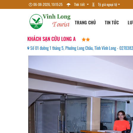
06-08-2026, 10:15:26
Thời tiết
Tỷ giá ngoại tệ
TRANG CHỦ
TIN TỨC
LƯ
KHÁCH SẠN CỬU LONG A
Số 01 đường 1 tháng 5, Phường Long Châu, Tỉnh Vĩnh Long - 02703