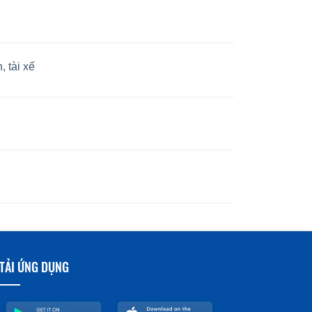
 tài xế
TẢI ỨNG DỤNG