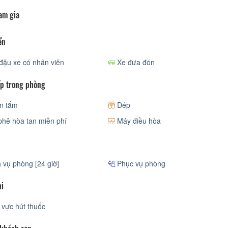
am gia
ển
đậu xe có nhân viên
Xe đưa đón
p trong phòng
n tắm
Dép
hê hòa tan miễn phí
Máy điều hòa
 vụ phòng [24 giờ]
Phục vụ phòng
hi
vực hút thuốc