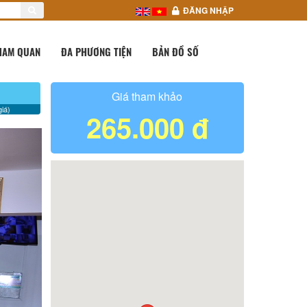
ĐĂNG NHẬP
HAM QUAN
ĐA PHƯƠNG TIỆN
BẢN ĐỒ SỐ
Giá tham khảo
iá)
265.000 đ