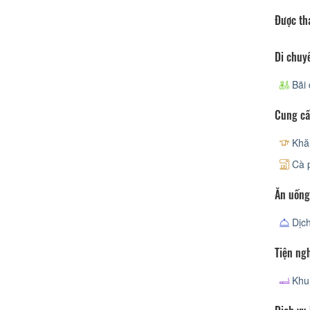
Được th
Di chuy
Bãi 
Cung cấ
Khă
Cà p
Ăn uống
Dịch
Tiện ng
Khu 