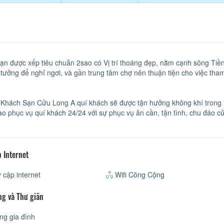
ạn được xếp tiêu chuẫn 2sao có Vị trí thoáng đẹp, nằm cạnh sông Tiề
lý tưởng để nghỉ ngơi, và gần trung tâm chợ nên thuận tiện cho việc t
 Khách Sạn Cửu Long A quí khách sẽ được tận hưởng không khí trong l
ao phục vụ quí khách 24/24 với sự phục vụ ân cần, tận tình, chu đáo c
 Internet
 cập internet
Wifi Công Cộng
ng và Thư giãn
g gia đình