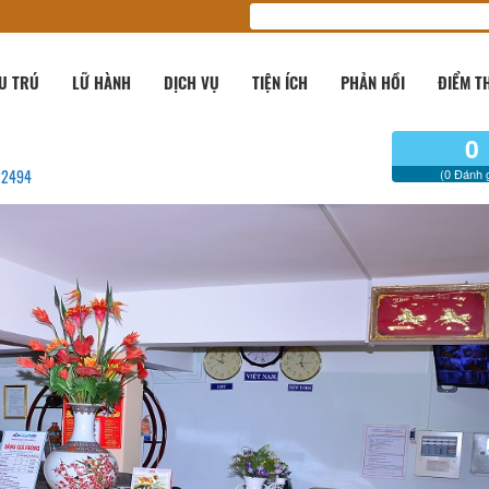
U TRÚ
LỮ HÀNH
DỊCH VỤ
TIỆN ÍCH
PHẢN HỒI
ĐIỂM T
0
822494
(0 Đánh g