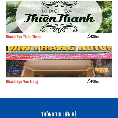
Khách Sạn Thiên Thanh
430m
Kh
Khách Sạn Vân Trang
440m
Kh
THÔNG TIN LIÊN HỆ