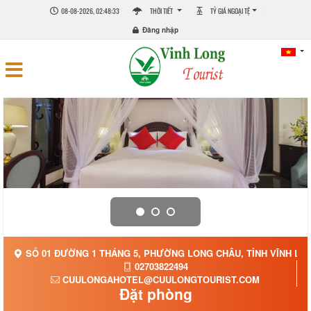
08-08-2026, 02:48:33
THỜI TIẾT
TỶ GIÁ NGOẠI TỆ
Đăng nhập
SỐ 01 ĐƯỜNG 1 THÁNG 5, PHƯỜNG LONG CHÂU, TỈNH VĨNH LO
02703822494
CUULONGAHOTEL@CUULONGTOURIST.COM
Đặt phòng