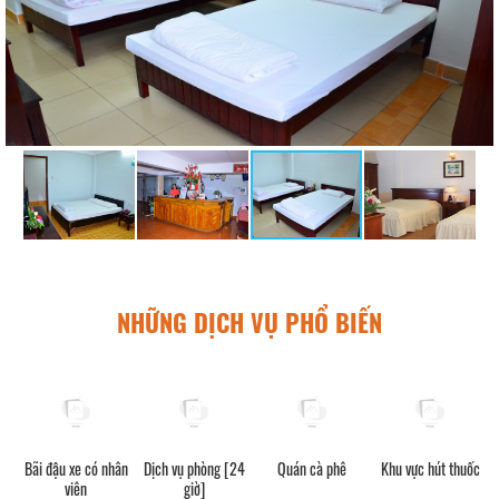
NHỮNG DỊCH VỤ PHỔ BIẾN
Bãi đậu xe có nhân
Dịch vụ phòng [24
Quán cà phê
Khu vực hút thuốc
viên
giờ]