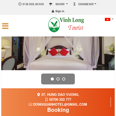
07-08-2026, 08:19:51
WEATHER
EXCHANGE RATE
Sign in
07, HUNG DAO VUONG,
02706 252 777
DONGQUANHOTEL@GMAIL.COM
Booking