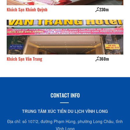
Khách Sạn Khánh Quỳnh
230m
Kh
Khách Sạn Vân Trang
360m
Kh
CONTACT INFO
TRUNG TÂM XÚC TIẾN DU LỊCH VĨNH LONG
Địa chỉ: số 107/2, đường Phạm Hùng, phường Long Châu, tỉnh
Vĩnh Long