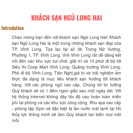
KHÁCH SẠN NGŨ LONG HAI
Introdution
Chào mừng bạn đến với khách sạn Ngũ Long Hai! Khách
sạn Ngũ Long Hai là một trong những khách sạn đẹp của
TP. Vĩnh Long. Tọa lạc tại số 36 Trưng Nữ Vương,
Phường 1, TP. Vĩnh Long, tỉnh Vĩnh Long rất dễ dàng kết
nối đến các khu vực vui chơi, giải trí và 10 phút đi bộ tới
Siêu thị Coop Mart Vĩnh Long, Quảng trường Vĩnh Long,
Phố đi bộ Vĩnh Long. Tiện Nghi,giá trị và trải nghiệm ẩm
thực đa dạng là mục tiêu khách sạn hướng tới khách
hàng. Với các phòng ngủ cao cấp, Chúng tôi tin tưởng
Quý khách sẽ có 1 đêm ngon giấc sau một ngày dài. Với
hệ thống internet không dây tốc độ cao hoàn toàn miễn
phí tại phòng và các khu vực công cộng, Khu spa cao cấp
- phòng tập Gym và đặc biệt là làn nước mát lạnh tại Hồ
thủy lực thông minh sẽ làm Qúy khách tan biến mọi mệt
mỏi.