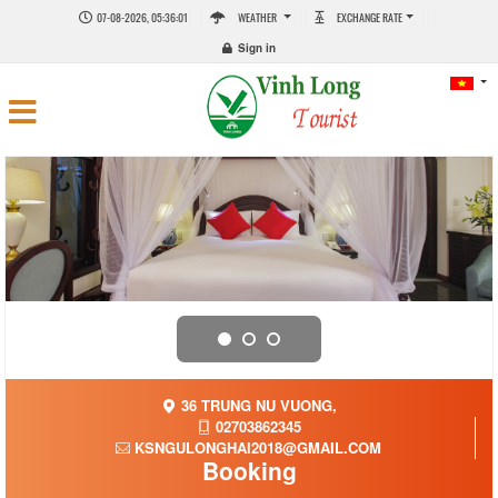
07-08-2026, 05:36:02
WEATHER
EXCHANGE RATE
Sign in
36 TRUNG NU VUONG,
02703862345
KSNGULONGHAI2018@GMAIL.COM
Booking