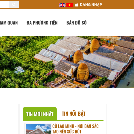
ĐĂNG NHẬP
HAM QUAN
ĐA PHƯƠNG TIỆN
BẢN ĐỒ SỐ
TIN NỔI BẬT
TIN MỚI NHẤT
CÙ LAO MINH - NƠI BẢN SẮC
TẠO NÊN SỨC HÚT