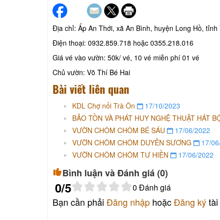
Địa chỉ: Ấp An Thới, xã An Bình, huyện Long Hồ, tỉnh
Điện thoại: 0932.859.718 hoặc 0355.218.016
Giá vé vào vườn: 50k/ vé, 10 vé miễn phí 01 vé
Chủ vườn: Võ Thí Bé Hai
Bài viết liên quan
KDL Chợ nổi Trà Ôn
17/10/2023
BẢO TỒN VÀ PHÁT HUY NGHỆ THUẬT HÁT BỘ
VƯỜN CHÔM CHÔM BÉ SÁU
17/06/2022
VƯỜN CHÔM CHÔM DUYÊN SƯƠNG
17/06
VƯỜN CHÔM CHÔM TƯ HIỀN
17/06/2022
Bình luận và Đánh giá (
0
)
0
/5
0
Đánh giá
Bạn cần phải
Đăng nhập
hoặc
Đăng ký
tài