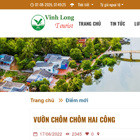
07-08-2026, 07:49:26
Thời tiết
Tỷ giá ngoại tệ
TRANG CHỦ
TIN TỨC
LƯ
Trang chủ
Điểm mới
VƯỜN CHÔM CHÔM HAI CÔNG
17/06/2022
2345
0