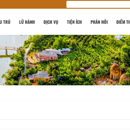
U TRÚ
LỮ HÀNH
DỊCH VỤ
TIỆN ÍCH
PHẢN HỒI
ĐIỂM T