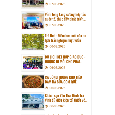
07/08/2026
Vĩnh long tăng cường hợp tác
quốc tế, thúc đẩy phát triển
du lịch qua chương trình làm
07/08/2026
việc với đoàn công tác huyện
Sunchang (Hàn quốc)
Trà Đét - Điểm hẹn mới của du
lịch trải nghiệm miệt vườn
06/08/2026
DU LỊCH KẾT HỢP GIÁO DỤC -
HƯỚNG ĐI MỚI CHO PHÁT
TRIỂN DU LỊCH BỀN VỮNG
06/08/2026
CÁ BỐNG TRỨNG KHO TIÊU
ĐẬM ĐÀ BỮA CƠM QUÊ
06/08/2026
Khách sạn Văn Thái Bình Trà
Vinh đủ điều kiện tối thiểu về
cơ sở vật chất kỹ thuật và dịch
06/08/2026
vụ của cơ sở lưu trú du lịch