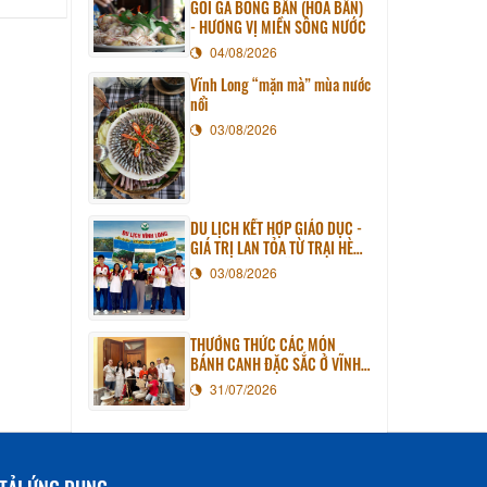
GỎI GÀ BÔNG BẦN (HOA BẦN)
- HƯƠNG VỊ MIỀN SÔNG NƯỚC
04/08/2026
Vĩnh Long “mặn mà” mùa nước
nổi
03/08/2026
DU LỊCH KẾT HỢP GIÁO DỤC -
GIÁ TRỊ LAN TỎA TỪ TRẠI HÈ
PHƯƠNG NAM NĂM 2026
03/08/2026
THƯỞNG THỨC CÁC MÓN
BÁNH CANH ĐẶC SẮC Ở VĨNH
LONG
31/07/2026