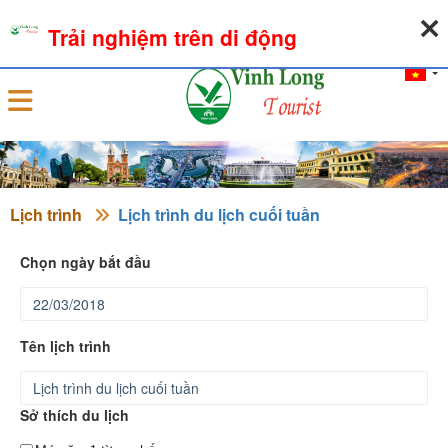
07-08-2026, 09:54:54
THỜI TIẾT
TỶ GIÁ NGOẠI TỆ
Trải nghiệm trên di động
Đăng nhập
Lịch trình
Lịch trình du lịch cuối tuần
Chọn ngày bắt đầu
Tên lịch trình
Sở thích du lịch