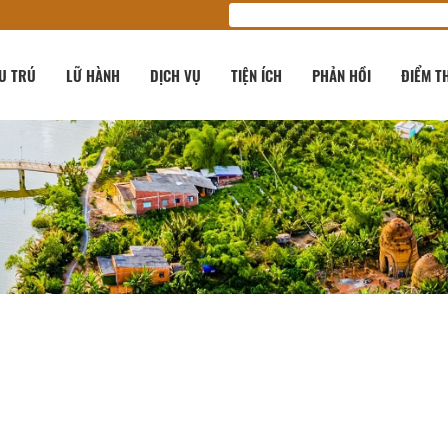
U TRÚ
LỮ HÀNH
DỊCH VỤ
TIỆN ÍCH
PHẢN HỒI
ĐIỂM T