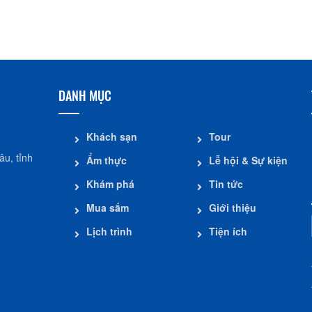
Khoảng cách: 1,33 km
Khoảng cách: 
DANH MỤC
Khách sạn
Tour
u, tỉnh
Ẩm thực
Lễ hội & Sự kiện
Khám phá
Tin tức
Mua sắm
Giới thiệu
Lịch trình
Tiện ích