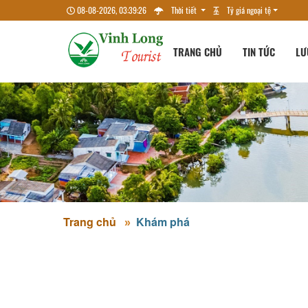
08-08-2026, 03:39:26
Thời tiết
Tỷ giá ngoại tệ
TRANG CHỦ
TIN TỨC
LƯ
Trang chủ
Khám phá