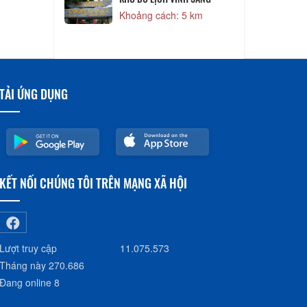
D
Khoảng cách: 5 km
2,97 km
TẢI ỨNG DỤNG
KẾT NỐI CHÚNG TÔI TRÊN MẠNG XÃ HỘI
Lượt truy cập
11.075.573
Tháng này
270.686
Đang online
8