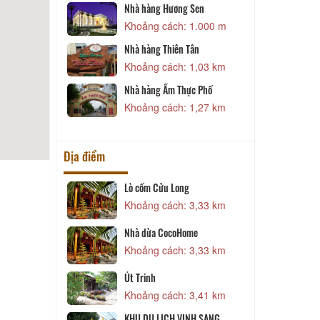
Nhà hàng Hương Sen
T
Khoảng cách: 1.000 m
Nhà hàng Thiên Tân
Khoảng cách: 1,03 km
Nhà hàng Ẩm Thực Phố
Khoảng cách: 1,27 km
Địa điểm
(CHÙA ÔNG)
Lò cốm Cửu Long
C
1,67 km
Khoảng cách: 3,33 km
LONG
Nhà dừa CocoHome
Đ
2,30 km
Khoảng cách: 3,33 km
 tịch Hội
Út Trinh
Phạm Hùng
Khoảng cách: 3,41 km
2,47 km
KHU DU LỊCH VINH SANG