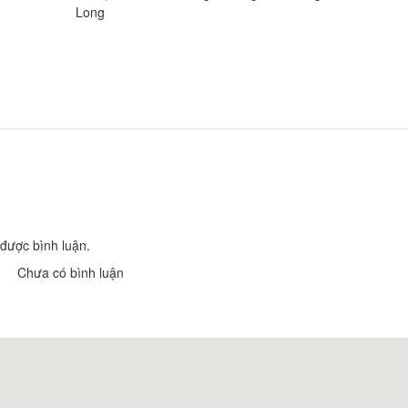
Long
Khách sạn Paris
Khách sạn Thanh
Khoảng cách: 540 m
Khoảng cách: 
Khách sạn Tân X
Khách sạn Hoàng Khiêm
Khoảng cách: 
Khoảng cách: 740 m
Khách sạn Ba Đứ
Khách Sạn Vin
Khoảng cách: 
Khoảng cách: 960 m
Khách sạn Tân An
Khách sạn Thanh Nguyên
được bình luận.
Khoảng cách: 
Khoảng cách: 1,10 km
Chưa có bình luận