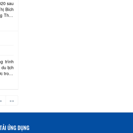
020 sau
hị Bích
eo
g trình
du lịch
ớc trong
»
»»
TẢI ỨNG DỤNG