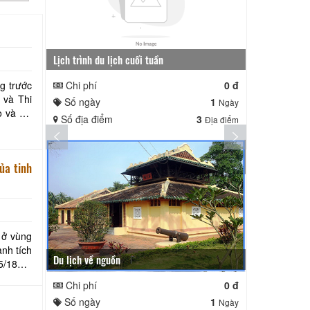
Lịch trình du lịch cuối tuần
Lịch trình ng
Chi phí
0 đ
Chi phí
g trước
Số ngày
1
Số ngày
Ngày
o và Du
Số địa điểm
3
Số địa điể
Địa điểm
và
ủa tinh
 ở vùng
nh tích
Du lịch về nguồn
5/1890-
 hào
Chi phí
0 đ
Số ngày
1
Ngày