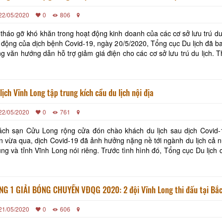
22/05/2020
0
806
tháo gỡ khó khăn trong hoạt động kinh doanh của các cơ sở lưu trú du
 động của dịch bệnh Covid-19, ngày 20/5/2020, Tổng cục Du lịch đã b
g văn hướng dẫn hỗ trợ giảm giá điện cho các cơ sở lưu trú du lịch. Theo đó,
 cơ sở lưu trú du lịch: khách sạn, biệt thự du lịch, căn h
lịch Vĩnh Long tập trung kích cầu du lịch nội địa
22/05/2020
0
761
ch sạn Cửu Long rộng cửa đón chào khách du lịch sau dịch Covid-19 T
n vừa qua, dịch Covid-19 đã ảnh hưởng nặng nề tới ngành du lịch cả n
ng và tỉnh Vĩnh Long nói riêng. Trước tình hình đó, Tổng cục Du lịch
h hoạt chương trình truyền thông “Việt Nam an toàn” nhằm tạo đà
NG 1 GIẢI BÓNG CHUYỀN VĐQG 2020: 2 đội Vĩnh Long thi đấu tại Bắc
21/05/2020
0
606