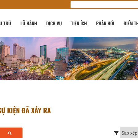
U TRÚ
LỮ HÀNH
DỊCH VỤ
TIỆN ÍCH
PHẢN HỒI
ĐIỂM T
SỰ KIỆN ĐÃ XẢY RA