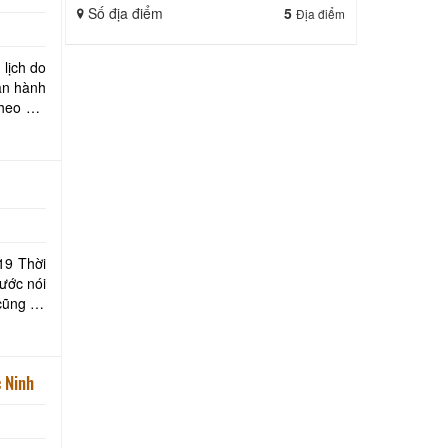
Số địa điểm
5
Địa điểm
 lịch do
an hành
hời
ước nói
 cũng đã
 Ninh