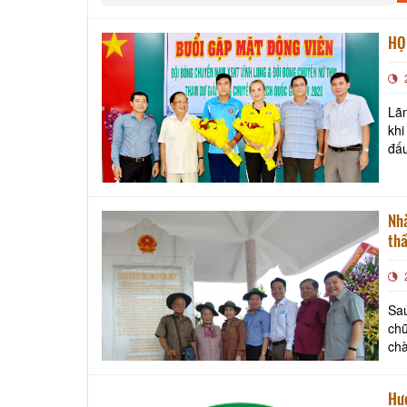
HỌ
Lãn
khi lên 
đấ
lịc
Nhà
th
Sau
chữ
ch
19/
Hướ