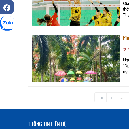
Giả
thờ
Tuy
đó,
Phá
Ng
“Ng
nội
««
«
…
THÔNG TIN LIÊN HỆ