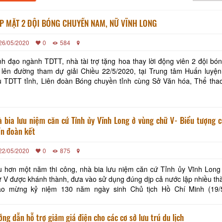
P MẶT 2 ĐỘI BÓNG CHUYỀN NAM, NỮ VĨNH LONG
26/05/2020
0
584
h đạo ngành TDTT, nhà tài trợ tặng hoa thay lời động viên 2 đội bón
đường tham dự giải Chiều 22/5/2020, tại Trung tâm Huấn luyện và Thi
u TDTT tỉnh, Liên đoàn Bóng chuyền tỉnh cùng Sở Văn hóa, Thể tha
h tổ chức họp mặt, động viên 2 đội bóng chuyền nam XSKT Vĩnh Long 
 bia lưu niệm căn cứ Tỉnh ủy Vĩnh Long ở vùng chữ V- Biểu tượng c
ần đoàn kết
22/05/2020
0
875
 hơn một năm thi công, nhà bia lưu niệm căn cứ Tỉnh ủy Vĩnh Long
 V được khánh thành, đưa vào sử dụng đúng dịp cả nước lập nhiều thà
ào mừng kỷ niệm 130 năm ngày sinh Chủ tịch Hồ Chí Minh (19/
5/2020). Công trình đã trở thành di tích lịch sử cách mạng, là trang sử
ng dẫn hỗ trợ giảm giá điện cho các cơ sở lưu trú du lịch