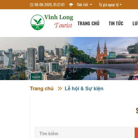
08-08-2026, 01:27:02
Thời tiết
Tỷ giá ngoại tệ
TRANG CHỦ
TIN TỨC
LƯ
Trang chủ
Lễ hội & Sự kiện