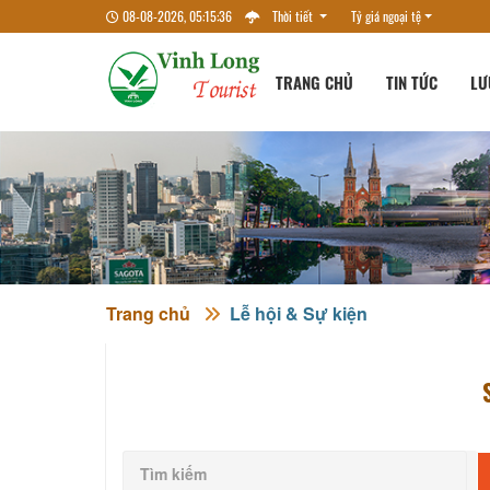
08-08-2026, 05:15:37
Thời tiết
Tỷ giá ngoại tệ
TRANG CHỦ
TIN TỨC
LƯ
Trang chủ
Lễ hội & Sự kiện