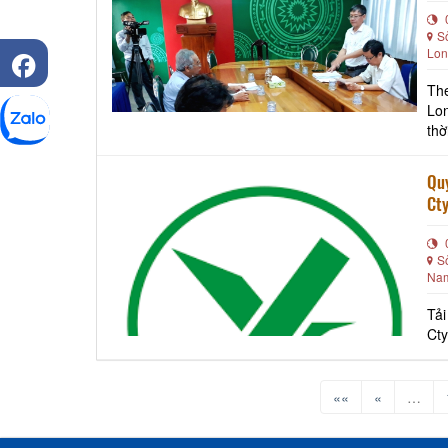
S
Lon
Th
Lon
thờ
172
Quy
Ct
S
Na
Tải
Ct
««
«
…