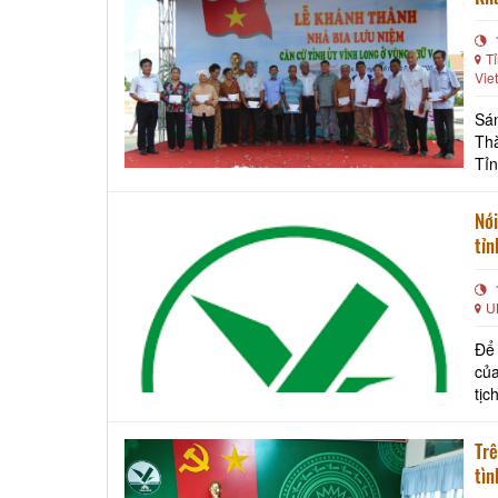
T
Vie
Sán
Th
Tỉn
Nam
Nới
tỉn
U
Để 
của
tịc
vụ 
Trê
tìn