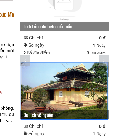
cúp lần
Lịch trình du lịch cuối tuần
Lịch trình ng
Chi phí
0 đ
Chi phí
 xe đạp
Số ngày
1
Số ngày
Ngày
iền một
Số địa điểm
3
Số địa điể
Địa điểm
g 1 tại
hới
m,
 phòng,
 trú du
Du lịch về nguồn
Chi phí
0 đ
Số ngày
1
Ngày