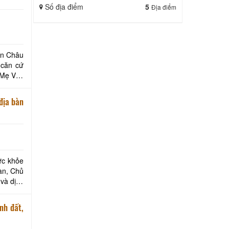
Số địa điểm
5
Địa điểm
ện Châu
 căn cứ
Mẹ Việt
hành
 địa bàn
ức khỏe
bàn, Chủ
và dịch
nh đất,