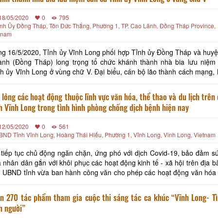
18/05/2020
0
795
ỉnh Ủy Đồng Tháp, Tôn Đức Thắng, Phường 1, TP. Cao Lãnh, Đồng Tháp Province,
tnam
g 16/5/2020, Tỉnh ủy Vĩnh Long phối hợp Tỉnh ủy Đồng Tháp và huy
ành (Đồng Tháp) long trọng tổ chức khánh thành nhà bia lưu niệm
h ủy Vĩnh Long ở vùng chữ V. Đại biểu, cán bộ lão thành cách mạng, 
 anh hùng và nhân dân hai tỉnh Vĩnh Long- Đồng Tháp dự lễ khánh t
 lỏng các hoạt động thuộc lĩnh vực văn hóa, thể thao và du lịch trên
h Vĩnh Long trong tình hình phòng chống dịch bệnh hiện nay
12/05/2020
0
561
BND Tỉnh Vĩnh Long, Hoàng Thái Hiếu, Phường 1, Vĩnh Long, Vinh Long, Vietnam
tiếp tục chủ động ngăn chặn, ứng phó với dịch Covid-19, bảo đảm s
 nhân dân gắn với khôi phục các hoạt động kinh tế - xã hội trên địa 
h UBND tỉnh vừa ban hành công văn cho phép các hoạt động văn hóa 
văn hóa trên địa bàn tỉnh như: rạp chiếu phim, tụ điểm ca nhạc, h
n 270 tác phẩm tham gia cuộc thi sáng tác ca khúc “Vĩnh Long- Tì
h người”