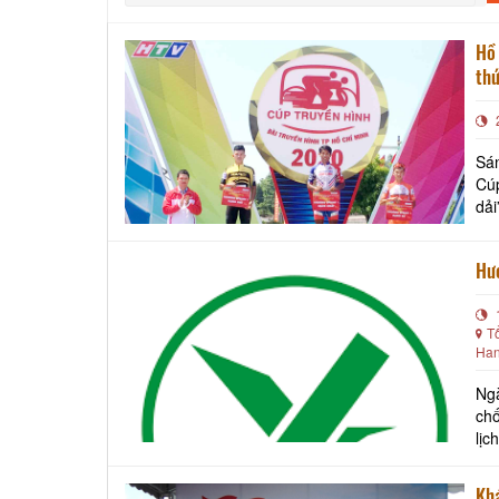
Hồ 
th
Sán
Cúp
dải
Hướ
T
Han
Ng
chố
lịch v
điể
Khá