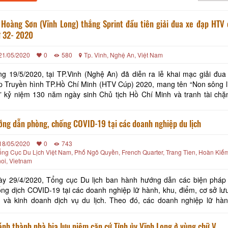
Hoàng Sơn (Vĩnh Long) thắng Sprint đầu tiên giải đua xe đạp HTV 
ứ 32- 2020
21/05/2020
0
580
Tp. Vinh, Nghệ An, Việt Nam
g 19/5/2020, tại TP.Vinh (Nghệ An) đã diễn ra lễ khai mạc giải đua
 Truyền hình TP.Hồ Chí Minh (HTV Cúp) 2020, mang tên “Non sông l
” kỷ niệm 130 năm ngày sinh Chủ tịch Hồ Chí Minh và tranh tài chặn
quảng trường Hồ Chí Minh, với cự ly 52 km. Hồ Hoàng Sơn (620 Châu T
ng dẫn phòng, chống COVID-19 tại các doanh nghiệp du lịch
18/05/2020
0
743
ổng Cục Du Lịch Việt Nam, Phố Ngô Quyền, French Quarter, Trang Tien, Hoàn Kiế
oi, Vietnam
ày 29/4/2020, Tổng cục Du lịch ban hành hướng dẫn các biện pháp
ng dịch COVID-19 tại các doanh nghiệp lữ hành, khu, điểm, cơ sở lưu
à kinh doanh dịch vụ du lịch. Theo đó, các doanh nghiệp lữ hành, khu,
m, cơ sở lưu trú du lịch và dịch vụ kinh doanh du lịch phải đảm bảo
nh thành nhà bia lưu niệm căn cứ Tỉnh ủy Vĩnh Long ở vùng chữ V