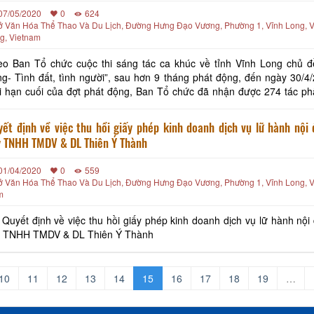
07/05/2020
0
624
ở Văn Hóa Thể Thao Và Du Lịch, Đường Hưng Đạo Vương, Phường 1, Vĩnh Long, V
g, Vietnam
eo Ban Tổ chức cuộc thi sáng tác ca khúc về tỉnh Vĩnh Long chủ đ
g- Tình đất, tình người”, sau hơn 9 tháng phát động, đến ngày 30/4/
i hạn cuối của đợt phát động, Ban Tổ chức đã nhận được 274 tác p
 tác giả là nhạc sĩ chuyên và không chuyên thuộc 34 tỉnh, thành trong
ết định về việc thu hồi giấy phép kinh doanh dịch vụ lữ hành nội 
y TNHH TMDV & DL Thiên Ý Thành
01/04/2020
0
559
ở Văn Hóa Thể Thao Và Du Lịch, Đường Hưng Đạo Vương, Phường 1, Vĩnh Long, V
m
 Quyết định về việc thu hồi giấy phép kinh doanh dịch vụ lữ hành nội
y TNHH TMDV & DL Thiên Ý Thành
10
11
12
13
14
15
16
17
18
19
…