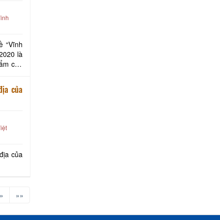
inh
ề “Vĩnh
2020 là
hẩm của
địa của
iệt
 địa của
»
»»