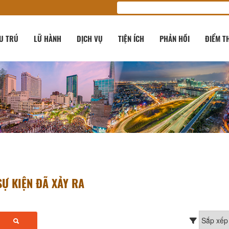
U TRÚ
LỮ HÀNH
DỊCH VỤ
TIỆN ÍCH
PHẢN HỒI
ĐIỂM T
SỰ KIỆN ĐÃ XẢY RA