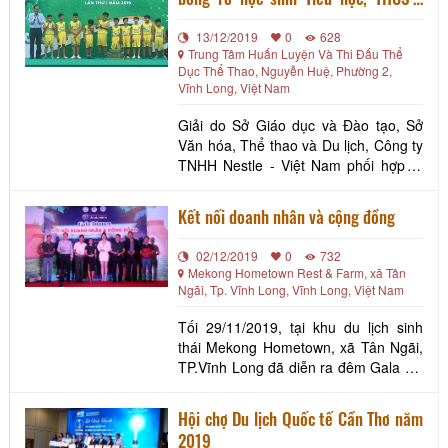
Cúp Milo lần thứ I năm 2019
13/12/2019
0
628
Trung Tâm Huấn Luyện Và Thi Đấu Thể
Dục Thể Thao, Nguyễn Huệ, Phường 2,
Vĩnh Long, Việt Nam
Giải do Sở Giáo dục và Đào tạo, Sở
Văn hóa, Thể thao và Du lịch, Công ty
TNHH Nestle - Việt Nam phối hợp tổ
chức vào ngày 08/12/2019 tại Trung
tâm Huấn luyện và Thi đấu Thể dục,
Kết nối doanh nhân và cộng đồng
Thể thao Vĩnh Long. Giải thu hút 16
đội bóng đá nam (8 đội tiểu học, 08
02/12/2019
0
732
đội THCS); 22 đội bóng rổ (6 đội nam,
Mekong Hometown Rest & Farm, xã Tân
6 đội nữ ti
Ngãi, Tp. Vĩnh Long, Vĩnh Long, Việt Nam
Tối 29/11/2019, tại khu du lịch sinh
thái Mekong Hometown, xã Tân Ngãi,
TP.Vĩnh Long đã diễn ra đêm Gala với
chủ đề “Kết nối doanh nhân và cộng
đồng”. Đây là hoạt động nằm trong
Hội chợ Du lịch Quốc tế Cần Thơ năm
chuỗi sự kiện “Mekong Caravan- Sắc
2019
màu hội tụ” do Câu lạc bộ Du lịch lữ