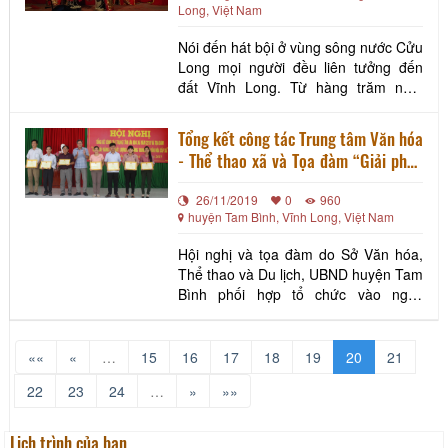
Long, Việt Nam
Nói đến hát bội ở vùng sông nước Cửu
Long mọi người đều liên tưởng đến
đất Vĩnh Long. Từ hàng trăm năm
trước, Vĩnh long đã có ghe hát bội đi
khắp sông nước miệt vườn đến đình,
Tổng kết công tác Trung tâm Văn hóa
miếu hát bội cho người dân xem. Hát
- Thể thao xã và Tọa đàm “Giải pháp
bội Vĩnh Long đã từng đi Mỹ biểu diễn
nâng cao chất lượng hoạt động Trung
gây nhiều ấn tượng. Còn hôm nay,
26/11/2019
0
960
tâm Văn hóa - Thể thao cấp xã”
Vĩnh Long đang đư
huyện Tam Bình, Vĩnh Long, Việt Nam
Hội nghị và tọa đàm do Sở Văn hóa,
Thể thao và Du lịch, UBND huyện Tam
Bình phối hợp tổ chức vào ngày
26/11/2019, tại xã Hậu Lộc, huyện
Tam Bình. Trong năm 2019 các Trung
tâm Văn hóa Thể thao (VHTT) xã trên
««
«
…
15
16
17
18
19
20
21
địa bàn tỉnh ngày càng phát huy, thực
22
23
24
…
»
»»
hiện tốt công tác tuyên truyền, phục
vụ các nhiệm vụ c
Lịch trình của bạn