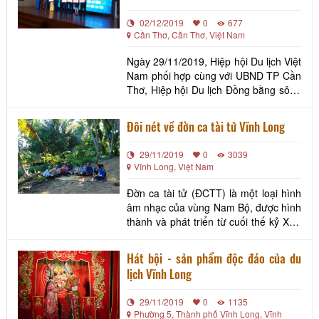
hành Hà Nội Unesco, Hội Lữ hành G7,
02/12/2019
0
677
Hội Du lịch
Cần Thơ, Cần Thơ, Việt Nam
Ngày 29/11/2019, Hiệp hội Du lịch Việt
Nam phối hợp cùng với UBND TP Cần
Thơ, Hiệp hội Du lịch Đồng bằng sông
Cửu Long (ĐBSCL) tổ chức Hội chợ
Du lịch Quốc tế Cần Thơ năm 2019 tại
Đôi nét về đờn ca tài tử Vĩnh Long
TP Cần Thơ. Đến tham dự lễ khai mạc
có sự tham gia của Chủ tịch Quốc hội
29/11/2019
0
3039
Nguyễn Thị Kim Ngân, Chủ tịch
Vĩnh Long, Việt Nam
UBMTTQ Việt Nam
Đờn ca tài tử (ĐCTT) là một loại hình
âm nhạc của vùng Nam Bộ, được hình
thành và phát triển từ cuối thế kỷ XIX,
bắt nguồn từ nhạc Lễ, Nhã nhạc cung
đình Huế và văn học dân gian. ĐCTT
Hát bội - sản phẩm độc đáo của du
được giới chuyên môn và người mộ
lịch Vĩnh Long
điệu đánh giá là một loại hình nghệ
thuật độc đáo bởi nó vừa mang tính
29/11/2019
0
1135
bình dân, vừ
Phường 5, Thành phố Vĩnh Long, Vĩnh