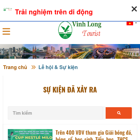
06-08-2026, 10:25:57
THỜI TIẾT
TỶ GIÁ NGOẠI TỆ
Trải nghiệm trên di động
Đăng nhập
Trang chủ
Lễ hội & Sự kiện
SỰ KIỆN ĐÃ XẢY RA
Trên 400 VĐV tham gia Giải bóng đá,
bóng rổ học sinh Tiểu học, THCS -