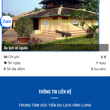
Du lịch về nguồn
Chi phí
0 đ
Số ngày
1
Ngày
Số địa điểm
5
Địa điểm
THÔNG TIN LIÊN HỆ
TRUNG TÂM XÚC TIẾN DU LỊCH VĨNH LONG