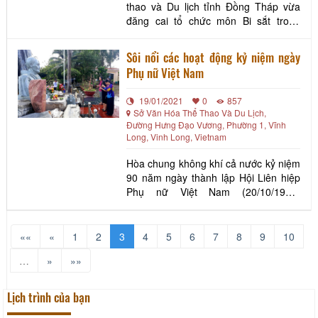
thao và Du lịch tỉnh Đồng Tháp vừa
đăng cai tổ chức môn Bi sắt trong
khuôn khổ Đại hội Thể thao ĐBSCL
lần thứ VIII- 2020, từ ngày 26/7- 2/8.
Sôi nổi các hoạt động kỷ niệm ngày
Giải có sự tham gia 81 VĐV của 7 đơn
Phụ nữ Việt Nam
vị tỉnh, thành phố gồm: TP Cần Thơ,
Sóc Trăng, Trà Vinh, Bạc Liêu, Vĩnh
19/01/2021
0
857
Long, Long An và
Sở Văn Hóa Thể Thao Và Du Lịch,
Đường Hưng Đạo Vương, Phường 1, Vĩnh
Long, Vinh Long, Vietnam
Hòa chung không khí cả nước kỷ niệm
90 năm ngày thành lập Hội Liên hiệp
Phụ nữ Việt Nam (20/10/1930-
20/10/2020), ngày 20/10/2020, Công
đoàn cơ sở (CĐCS) Sở Văn hóa, Thể
thao và Du lịch (VHTTDL) Vĩnh Long
««
«
1
2
3
4
5
6
7
8
9
10
tổ chức cho các công đoàn viên nữ về
…
»
»»
nguồn, họp mặt kỷ niệm ngày Phụ nữ
Việt Nam tại di tí
Lịch trình của bạn