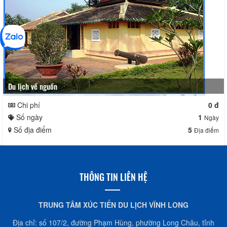
Du lịch về nguồn
Chi phí
0 đ
Số ngày
1
Ngày
Số địa điểm
5
Địa điểm
THÔNG TIN LIÊN HỆ
TRUNG TÂM XÚC TIẾN DU LỊCH VĨNH LONG
Địa chỉ: số 107/2, đường Phạm Hùng, phường Long Châu, tỉnh