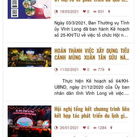
Vĩnh Long
18/03/2021
0
931
Ngày 03/3/2021, Ban Thường vụ Tỉnh
ủy Vĩnh Long đã ban hành Kế hoạch
số 25-KH/TU về việc tổ chức Hội nghị
Sơ kết 05 năm thực hiện Nghị quyết
01-NQ/TU ngày 06/11/2015 của Tỉnh
HOÀN THÀNH VIỆC XÂY DỰNG TIỂU
ủy về phát triển du lịch của tỉnh giai
CẢNH MỪNG XUÂN TÂN SỬU NĂM
đoạn 2015 – 2020 và tầm nhìn 2030.
2021
Hội nghị nhằm đánh giá tình hình phát
11/02/2021
0
779
triển du lị
Thực hiện Kế hoạch số 64/KH-
UBND, ngày 21/12/2020 của Ủy ban
nhân dân tỉnh Vĩnh Long về việc tổ
chức các hoạt động mừng Đảng,
mừng Xuân Tân Sửu năm 2021. Đồng
Hội nghị tổng kết chương trình liên
thời, nhằm tạo không khí vui tươi,
kết hợp tác phát triển du lịch giữa
phấn khởi phục vụ nhu cầu hưởng thụ
Thành phố Hồ Chí Minh và 13 tỉnh,
văn hóa cho các tầng lớp nhân dân
26/01/2021
0
1284
thành ĐBSCL năm 2020
nhân dịp tết cổ truyền,