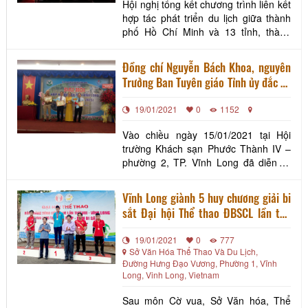
Hội nghị tổng kết chương trình liên kết
hợp tác phát triển du lịch giữa thành
phố Hồ Chí Minh và 13 tỉnh, thành
Đồng bằng sông Cửu Long năm 2020
được tổ chức ngày 22/1/2021, tại
Đồng chí Nguyễn Bách Khoa, nguyên
Thành phố Sa Đéc, tỉnh Đồng Tháp,
Trưởng Ban Tuyên giáo Tỉnh ủy đắc cử
nằm trong hoạt động của khuôn khổ
Chủ tịch Hiệp hội Du lịch tỉnh Vĩnh
Tuần lễ Văn hóa Du lịch Đồng Tháp
19/01/2021
0
1152
Long, nhiệm kỳ 2020-2025
2021. Hội nghị có sự
Vào chiều ngày 15/01/2021 tại Hội
trường Khách sạn Phước Thành IV –
phường 2, TP. Vĩnh Long đã diễn ra
Đại hội Hiệp hội Du lịch tỉnh Vĩnh
Long, nhiệm kỳ III (2020 – 2025). Đến
Vĩnh Long giành 5 huy chương giải bi
tham dự và chỉ đạo đại hội có đồng
sắt Đại hội Thể thao ĐBSCL lần thứ
chí Nguyễn Thị Quyên Thanh – Tỉnh
VIII- 2020
ủy viên, Phó Chủ tịch UBND tỉnh Vĩnh
19/01/2021
0
777
Long. Ngoài ra, c
Sở Văn Hóa Thể Thao Và Du Lịch,
Đường Hưng Đạo Vương, Phường 1, Vĩnh
Long, Vinh Long, Vietnam
Sau môn Cờ vua, Sở Văn hóa, Thể