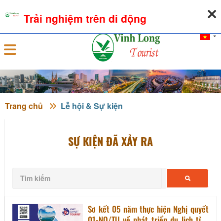
06-08-2026, 11:25:28
THỜI TIẾT
TỶ GIÁ NGOẠI TỆ
Trải nghiệm trên di động
Đăng nhập
Trang chủ
Lễ hội & Sự kiện
SỰ KIỆN ĐÃ XẢY RA
Sơ kết 05 năm thực hiện Nghị quyết
01-NQ/TU về phát triển du lịch tỉnh