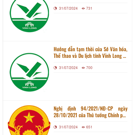
các cơ sở kinh doanh dịch vụ ăn uống
31/07/2024
731
trên địa bàn thành phố Vĩnh Long
Hướng dẫn tạm thời của Sở Văn hóa,
Thể thao và Du lịch tỉnh Vĩnh Long về
tổ chức các hoạt động du lịch đảm
31/07/2024
700
bảo thích ứng an toàn, linh hoạt,
kiểm soát hiệu quả dịch COVID-19
trên địa bàn tỉnh
Nghị định 94/2021/NĐ-CP ngày
28/10/2021 của Thủ tướng Chính phủ
sửa đổi, bổ sung về mức ký quỹ kinh
31/07/2024
651
doanh lữ hành