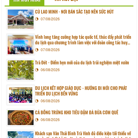
CÙ LAO MINH - NƠI BẢN SẮC TẠO NÊN SỨC HÚT
07/08/2026
Vĩnh long tăng cường hợp tác quốc tế, thúc đẩy phát triển
du lịch qua chương trình làm việc với đoàn công tác huyện
Sunchang (Hàn quốc)
07/08/2026
Trà Đét - Điểm hẹn mới của du lịch trải nghiệm miệt vườn
06/08/2026
DU LỊCH KẾT HỢP GIÁO DỤC - HƯỚNG ĐI MỚI CHO PHÁT
TRIỂN DU LỊCH BỀN VỮNG
06/08/2026
CÁ BỐNG TRỨNG KHO TIÊU ĐẬM ĐÀ BỮA CƠM QUÊ
06/08/2026
Khách sạn Văn Thái Bình Trà Vinh đủ điều kiện tối thiểu về