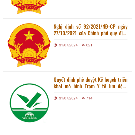
Nghị định số 92/2021/NĐ-CP ngày
27/10/2021 của Chính phủ quy định
chi tiết thi hành Nghị Quyết 406/NQ-
31/07/2024
621
UBTVQH15 về giải pháp hỗ trợ doanh
nghiệp, người dân chịu tác động
Covid-19
Quyết định phê duyệt Kế hoạch triển
khai mô hình Trạm Y tế lưu động
trong bối cảnh dịch COVID-19 trên
31/07/2024
714
địa bàn tỉnh Vĩnh Long