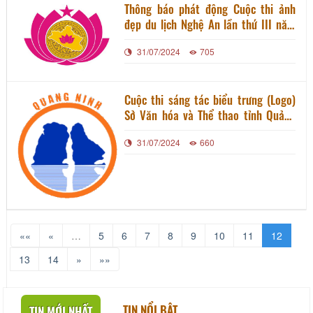
Thông báo phát động Cuộc thi ảnh
đẹp du lịch Nghệ An lần thứ III năm
2021
31/07/2024
705
Cuộc thi sáng tác biểu trưng (Logo)
Sở Văn hóa và Thể thao tỉnh Quảng
Ninh
31/07/2024
660
««
«
…
5
6
7
8
9
10
11
12
13
14
»
»»
TIN NỔI BẬT
TIN MỚI NHẤT