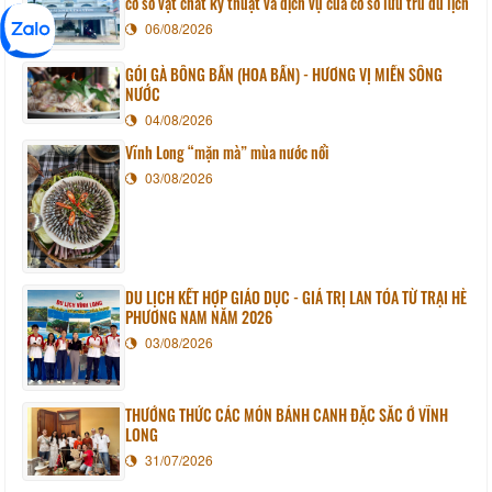
cơ sở vật chất kỹ thuật và dịch vụ của cơ sở lưu trú du lịch
06/08/2026
GỎI GÀ BÔNG BẦN (HOA BẦN) - HƯƠNG VỊ MIỀN SÔNG
NƯỚC
04/08/2026
Vĩnh Long “mặn mà” mùa nước nổi
03/08/2026
DU LỊCH KẾT HỢP GIÁO DỤC - GIÁ TRỊ LAN TỎA TỪ TRẠI HÈ
PHƯƠNG NAM NĂM 2026
03/08/2026
THƯỞNG THỨC CÁC MÓN BÁNH CANH ĐẶC SẮC Ở VĨNH
LONG
31/07/2026