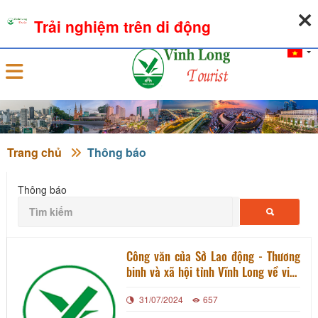
08-08-2026, 10:44:18
THỜI TIẾT
TỶ GIÁ NGOẠI TỆ
Trải nghiệm trên di động
Đăng nhập
Trang chủ
Thông báo
Thông báo
Công văn của Sở Lao động - Thương
binh và xã hội tỉnh Vĩnh Long về việc
phối hợp triển khai công tác an toàn,
31/07/2024
657
vệ sinh lao động thích ứng với tình