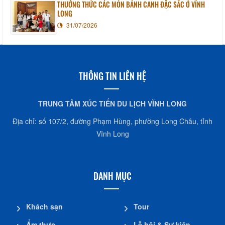
THƯỞNG THỨC CÁC MÓN BÁNH CANH ĐẶC SẮC Ở VĨNH
LONG
31/07/2026
THÔNG TIN LIÊN HỆ
TRUNG TÂM XÚC TIẾN DU LỊCH VĨNH LONG
Địa chỉ: số 107/2, đường Phạm Hùng, phường Long Châu, tỉnh
Vĩnh Long
DANH MỤC
Khách sạn
Tour
Ẩm thực
Lễ hội & Sự kiện