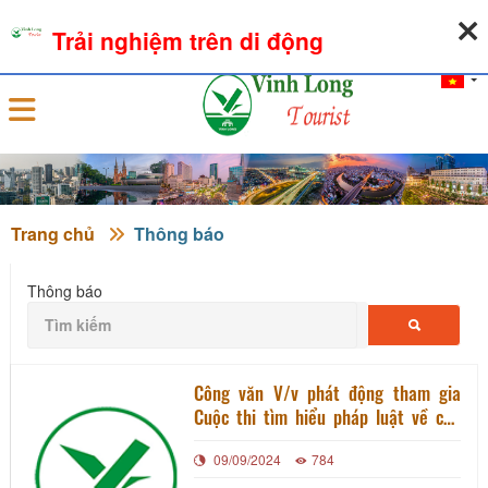
08-08-2026, 02:04:32
THỜI TIẾT
TỶ GIÁ NGOẠI TỆ
Trải nghiệm trên di động
Đăng nhập
Trang chủ
Thông báo
Thông báo
Công văn V/v phát động tham gia
Cuộc thi tìm hiểu pháp luật về căn
cước, định danh và xác thực điện tử
09/09/2024
784
của Việt Nam