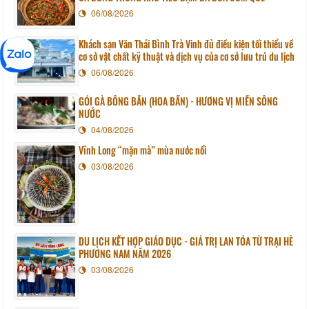
06/08/2026
Khách sạn Văn Thái Bình Trà Vinh đủ điều kiện tối thiểu về
cơ sở vật chất kỹ thuật và dịch vụ của cơ sở lưu trú du lịch
06/08/2026
GỎI GÀ BÔNG BẦN (HOA BẦN) - HƯƠNG VỊ MIỀN SÔNG
NƯỚC
04/08/2026
Vĩnh Long “mặn mà” mùa nước nổi
03/08/2026
DU LỊCH KẾT HỢP GIÁO DỤC - GIÁ TRỊ LAN TỎA TỪ TRẠI HÈ
PHƯƠNG NAM NĂM 2026
03/08/2026