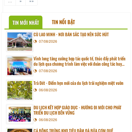
…
»
»»
TIN NỔI BẬT
TIN MỚI NHẤT
CÙ LAO MINH - NƠI BẢN SẮC TẠO NÊN SỨC HÚT
07/08/2026
Vĩnh long tăng cường hợp tác quốc tế, thúc đẩy phát triển
du lịch qua chương trình làm việc với đoàn công tác huyện
Sunchang (Hàn quốc)
07/08/2026
Trà Đét - Điểm hẹn mới của du lịch trải nghiệm miệt vườn
06/08/2026
DU LỊCH KẾT HỢP GIÁO DỤC - HƯỚNG ĐI MỚI CHO PHÁT
TRIỂN DU LỊCH BỀN VỮNG
06/08/2026
CÁ BỐNG TRỨNG KHO TIÊU ĐẬM ĐÀ BỮA CƠM QUÊ