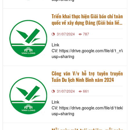
Triển khai thực hiện Giải báo chí toàn
quốc về xây dựng Đảng (Giải búa liềm
vàng) lần thứ IX – năm 2024 trên địa
31/07/2024
787
bàn tỉnh Vĩnh Long
Link
CV: https://drive.google.com/file/d/1_n
usp=sharing
Công văn V/v hỗ trợ tuyên truyền
Tuần Du lịch Ninh Bình năm 2024
31/07/2024
661
Link
CV: https://drive.google.com/file/d/1tek
usp=sharing