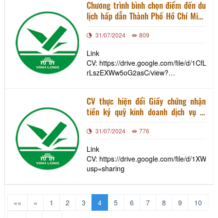
Chương trình bình chọn điểm đến du
lịch hấp dẫn Thành Phố Hồ Chí Minh
và 13 tỉnh, thành đồng bằng sông
31/07/2024
809
Cửu Long năm 2024
Link
CV: https://drive.google.com/file/d/1CfL
rLszEXWw5oG2asC/view?
usp=sharing
CV thực hiện đổi Giấy chứng nhận
tiền ký quỹ kinh doanh dịch vụ lữ
hành theo mức quy định tại Nghị định
31/07/2024
776
số 168/2017/NĐ-CP, ngày
31/12/2017 của Chính phủ (lần 3)
Link
CV: https://drive.google.com/file/d/1X
usp=sharing
««
«
1
2
3
4
5
6
7
8
9
10