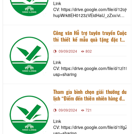
Link
CV: https://drive.google.com/file/d/12ojw3-
hupWrk8EH0123zVEidHaU_zZxx/view?
usp=sharing
Công văn Hỗ trợ tuyên truyền Cuộc
thi thiết kế mẫu quà tặng đặc thù
của tỉnh gắn với các giá trị di sản và
09/09/2024
802
giá trị văn hóa, lịch sử của các di tích
trong khu di sản.
Link
CV: https://drive.google.com/file/d/1zI
usp=sharing
Tham gia bình chọn giải thưởng du
lịch “Điểm đến thiên nhiên hàng đầu
Việt Nam và Điểm đến thiên nhiên
09/09/2024
721
Khu vực hàng đầu Châu Á năm 2024”
đối với Khu du lịch Quốc gia Mộc
Link
Châu
CV: https://drive.google.com/file/d/1I
usp=sharing