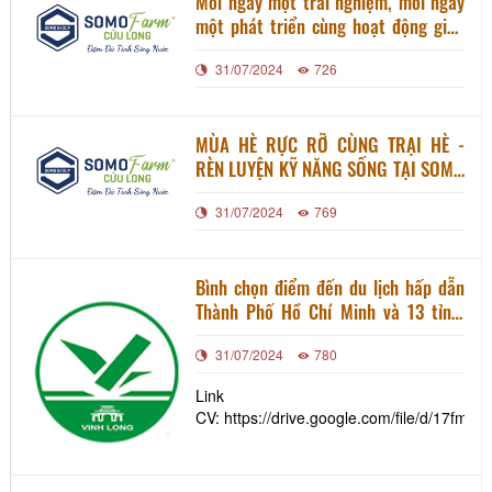
Mỗi ngày một trải nghiệm, mỗi ngày
một phát triển cùng hoạt động giao
lưu quốc tế tại Somo Farm
31/07/2024
726
MÙA HÈ RỰC RỠ CÙNG TRẠI HÈ -
RÈN LUYỆN KỸ NĂNG SỐNG TẠI SOMO
FARM
31/07/2024
769
Bình chọn điểm đến du lịch hấp dẫn
Thành Phố Hồ Chí Minh và 13 tỉnh,
thành đồng bằng sông Cửu Long năm
31/07/2024
780
2024
Link
CV: https://drive.google.com/file/d/1