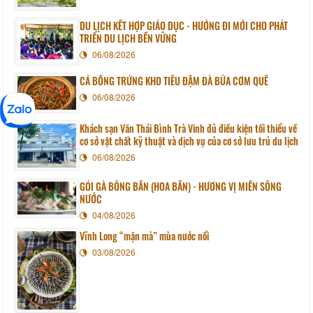
DU LỊCH KẾT HỢP GIÁO DỤC - HƯỚNG ĐI MỚI CHO PHÁT
TRIỂN DU LỊCH BỀN VỮNG
06/08/2026
CÁ BỐNG TRỨNG KHO TIÊU ĐẬM ĐÀ BỮA CƠM QUÊ
06/08/2026
Khách sạn Văn Thái Bình Trà Vinh đủ điều kiện tối thiểu về
cơ sở vật chất kỹ thuật và dịch vụ của cơ sở lưu trú du lịch
06/08/2026
GỎI GÀ BÔNG BẦN (HOA BẦN) - HƯƠNG VỊ MIỀN SÔNG
NƯỚC
04/08/2026
Vĩnh Long “mặn mà” mùa nước nổi
03/08/2026