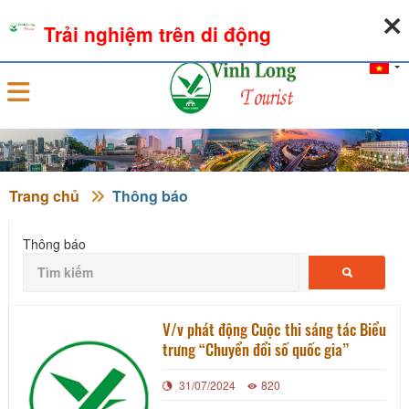
08-08-2026, 09:19:00
THỜI TIẾT
TỶ GIÁ NGOẠI TỆ
Trải nghiệm trên di động
Đăng nhập
Trang chủ
Thông báo
Thông báo
V/v phát động Cuộc thi sáng tác Biểu
trưng “Chuyển đổi số quốc gia”
31/07/2024
820