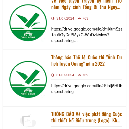
Về việc tuyên truyền kỷ niệm 110
năm Ngày sinh Tổng Bí thư Nguyễn
Văn Cừ, năm hữu nghị Việt_Lào,
31/07/2024
763
Việt_Campuchia
https://drive.google.com/file/d/1kltmSzaps
1cu9GyDoPI8yxC-WuDzk/view?
usp=sharing
https://drive.google.com/file/d/1gJzgU
usp=sharing
Thông báo Thể lệ Cuộc thi "Ảnh Du
https://drive.google.com/file/d/1fGCMRI1H
lịch Tuyên Quang" năm 2022
v7aDZ_DizBfC_Yrcu18OZt/view?
usp=sharing
31/07/2024
739
https://drive.google.com/file/d/1xlj8H
usp=sharing
THÔNG BÁO Về việc phát động Cuộc
thi thiết kế Biểu trưng (Logo), Khẩu
hiệu (Slogan) và sản phẩm lưu niệm,