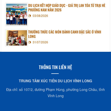
DU LỊCH KẾT HỢP GIÁO DỤC - GIÁ TRỊ LAN TỎA TỪ TRẠI HÈ
PHƯƠNG NAM NĂM 2026
03/08/2026
THƯỞNG THỨC CÁC MÓN BÁNH CANH ĐẶC SẮC Ở VĨNH
LONG
31/07/2026
THÔNG TIN LIÊN HỆ
TRUNG TÂM XÚC TIẾN DU LỊCH VĨNH LONG
Địa chỉ: số 107/2, đường Phạm Hùng, phường Long Châu, tỉnh
Vĩnh Long