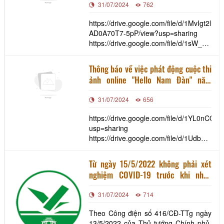
31/07/2024
762
quà tặng du lịch tỉnh Thái Nguyên
https://drive.google.com/file/d/1MvIgt2lr
AD0A70T7-5pP/view?usp=sharing
https://drive.google.com/file/d/1sW__
fS9/view?usp=sharing
Thông báo về việc phát động cuộc thi
ảnh online "Hello Nam Đàn" năm
2022
31/07/2024
656
https://drive.google.com/file/d/1YL0nC
usp=sharing
https://drive.google.com/file/d/1UdbWcS
THp_fDag9XWVvS/view?usp=sharing
Từ ngày 15/5/2022 không phải xét
nghiệm COVID-19 trước khi nhập
cảnh vào Việt Nam
31/07/2024
714
Theo Công điện số 416/CĐ-TTg ngày
13/5/2022 của Thủ tướng Chính phủ,