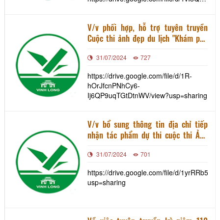
V8e7dGntXqTV7SQtutA/view?
usp=sharing
V/v phối hợp, hỗ trợ tuyên truyền
Cuộc thi ảnh đẹp du lịch "Khám phá
Quảng Trị" năm 2022
31/07/2024
727
https://drive.google.com/file/d/1R-
hOrJfcnPNhCy6-
Ij6QP9uqTGtDtnWV/view?usp=sharing
V/v bổ sung thông tin địa chỉ tiếp
nhận tác phẩm dự thi cuộc thi Ảnh
đẹp du lịch Sơn La năm 2022
31/07/2024
701
https://drive.google.com/file/d/1yrRRb
usp=sharing