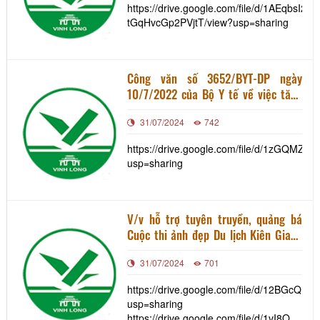
https://drive.google.com/file/d/1AEqbsI2
tGqHvcGp2PVjtT/view?usp=sharing
Công văn số 3652/BYT-DP ngày
10/7/2022 của Bộ Y tế về việc tăng
cường công tác phòng, chống dịch
31/07/2024
742
bệnh theo quy định
https://drive.google.com/file/d/1zGQMZ
usp=sharing
V/v hỗ trợ tuyên truyền, quảng bá
Cuộc thi ảnh đẹp Du lịch Kiên Giang
và Cuộc thi sáng tác Biểu trưng
31/07/2024
701
(Logo) Du lịch Kiên Giang
https://drive.google.com/file/d/12BGcQ
usp=sharing
https://drive.google.com/file/d/1vI8QB8FG