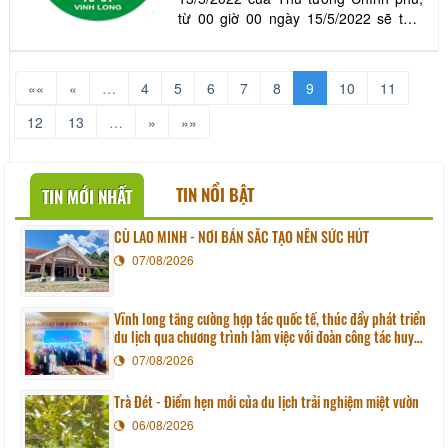
từ 00 giờ 00 ngày 15/5/2022 sẽ tạm
dừng yêu cầu phải xét nghiệm virus
SARS-CoV-2 trước khi nhập cảnh vào
Việt Nam. Công điện nêu rõ, theo
««
«
…
4
5
6
7
8
9
10
11
thông báo của Tổ chức Y tế thế giới,
hiện nay dịch COVID-19 bắt đầu có xu
12
13
…
»
»»
hướng giảm cả số c
TIN NỔI BẬT
TIN MỚI NHẤT
CÙ LAO MINH - NƠI BẢN SẮC TẠO NÊN SỨC HÚT
07/08/2026
Vĩnh long tăng cường hợp tác quốc tế, thúc đẩy phát triển
du lịch qua chương trình làm việc với đoàn công tác huyện
Sunchang (Hàn quốc)
07/08/2026
Trà Đét - Điểm hẹn mới của du lịch trải nghiệm miệt vườn
06/08/2026