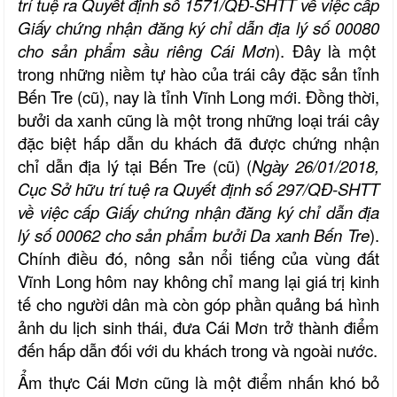
trí tuệ ra Quyết định số
1571/QĐ-SHTT
về việc cấp
Giấy chứng nhận đăng ký chỉ dẫn địa lý số 000
80
cho sản phẩm
sầu riêng Cái Mơn
)
. Đây là một
trong những niềm tự hào của trái cây đặc sản tỉnh
Bến Tre (cũ), nay là tỉnh Vĩnh Long mới. Đồng thời,
bưởi da xanh cũng là một trong những loại trái cây
đặc biệt hấp dẫn du khách đã được chứng nhận
chỉ dẫ
n
địa lý tại Bến Tre (cũ)
(
Ngày 26/01/2018,
Cục Sở hữu trí tuệ ra Quyết định số 297/QĐ-SHTT
về việc cấp Giấy chứng nhận đăng ký chỉ dẫn địa
lý số 00062 cho sản phẩm bưởi Da xanh Bến Tre
).
Chính điều đó,
nông sản nổi tiếng của vùng đất
Vĩnh Long hôm nay không chỉ mang lại giá trị kinh
tế cho người dân mà còn góp phần quảng bá hình
ảnh du lịch sinh thái, đưa Cái Mơn trở thành điểm
đến hấp dẫn đối với du khách trong và ngoài nước.
Ẩm thực Cái Mơn cũng là một điểm nhấn khó bỏ