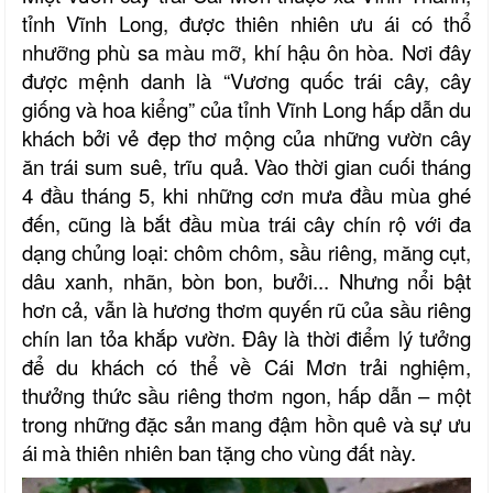
tỉnh Vĩnh Long, được thiên nhiên ưu ái có
thổ
nhưỡng phù sa màu mỡ, khí hậu ôn hòa
. Nơi đây
được mệnh danh là “
V
ương quốc trái cây, cây
giống và hoa kiểng” của tỉnh Vĩnh Long hấp dẫn du
khách
bởi
vẻ đẹp thơ mộng của những vườn cây
ăn trái
sum suê
, trĩu quả
.
Vào thời gian
cuối tháng
4
đầu tháng 5, khi những cơn mưa đầu mùa
ghé
đến
, cũng là bắt đầu mùa trái cây
chín rộ
với đa
dạng chủng loại: chôm chôm, sầu riêng, măng cụt,
dâu xanh, nhãn, bòn bon
, bưởi
...
N
hưng nổi bật
hơn cả, vẫn là hương thơm quyến rũ của sầu riêng
chín lan tỏa khắp vườn.
Đ
ây là thời điểm lý tưởng
để
du khách có thể
về Cái Mơn
trải nghiệ
m,
thưởng thức sầu riêng thơm
ngon
, hấp dẫn – một
trong những
đặc sản mang đậm hồn quê và sự ưu
ái
mà
thiên nhiên
ban tặng cho vùng đất này
.