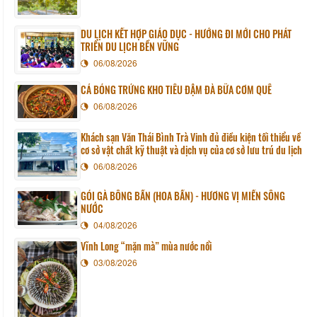
DU LỊCH KẾT HỢP GIÁO DỤC - HƯỚNG ĐI MỚI CHO PHÁT
TRIỂN DU LỊCH BỀN VỮNG
06/08/2026
CÁ BÓNG TRỨNG KHO TIÊU ĐẬM ĐÀ BỮA CƠM QUÊ
06/08/2026
Khách sạn Văn Thái Bình Trà Vinh đủ điều kiện tối thiểu về
cơ sở vật chất kỹ thuật và dịch vụ của cơ sở lưu trú du lịch
06/08/2026
GỎI GÀ BÔNG BẦN (HOA BẦN) - HƯƠNG VỊ MIỀN SÔNG
NƯỚC
04/08/2026
Vĩnh Long “mặn mà” mùa nước nổi
03/08/2026