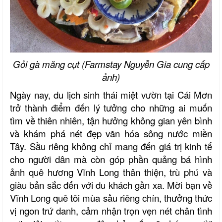
Gỏi gà măng cụt (Farmstay Nguyễn Gia cung cấp
ảnh)
Ngày nay, du lịch sinh thái miệt vườn tại Cái Mơn
trở thành điểm đến lý tưởng cho những ai muốn
tìm về thiên nhiên, tận hưởng không gian yên bình
và khám phá nét đẹp văn hóa sông nước miền
Tây.
S
ầu riêng không chỉ mang đến giá trị kinh tế
cho người dân mà còn góp phần quảng bá hình
ảnh quê hương
Vĩnh Long
thân thiện, trù phú và
giàu bản sắc đến với du khách gần xa.
Mời bạn về
Vĩnh Long quê tôi
mùa sầu riêng chín
, thưởng thức
vị ngon trứ danh, cảm nhận trọn vẹn nét chân tình