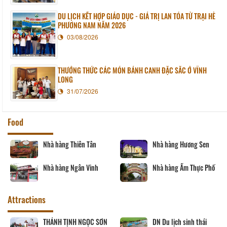
DU LỊCH KẾT HỢP GIÁO DỤC - GIÁ TRỊ LAN TỎA TỪ TRẠI HÈ
PHƯƠNG NAM NĂM 2026
03/08/2026
THƯỞNG THỨC CÁC MÓN BÁNH CANH ĐẶC SẮC Ở VĨNH
LONG
31/07/2026
Food
Nhà hàng Thiên Tân
Nhà hàng Hương Sen
Nhà hàng Ngân Vinh
Nhà hàng Ẩm Thực Phố
Attractions
THÁNH TỊNH NGỌC SƠN
DN Du lịch sinh thái