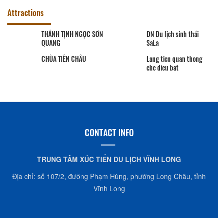
Attractions
THÁNH TỊNH NGỌC SƠN
DN Du lịch sinh thái
QUANG
SaLa
CHÙA TIÊN CHÂU
Lang tien quan thong
che dieu bat
CONTACT INFO
TRUNG TÂM XÚC TIẾN DU LỊCH VĨNH LONG
Địa chỉ: số 107/2, đường Phạm Hùng, phường Long Châu, tỉnh
Vĩnh Long