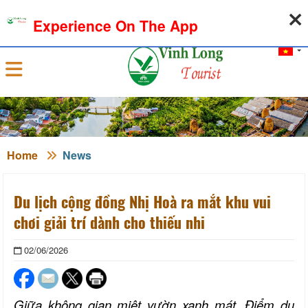
09-08-2026, 04:25:57
WEATHER
EXCHANGE RATE
Experience On The App
Sign in
Home
News
Du lịch cộng đồng Nhị Hoà ra mắt khu vui
chơi giải trí dành cho thiếu nhi
02/06/2026
Giữa không gian miệt vườn xanh mát, Điểm du