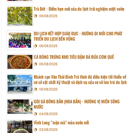
Trà Đét - Điểm hẹn mới của du lịch trải nghiệm miệt vườn
06/08/2026
DU LỊCH KẾT HỢP GIÁO DỤC - HƯỚNG ĐI MỚI CHO PHÁT
TRIỂN DU LỊCH BỀN VỮNG
06/08/2026
CÁ BÓNG TRỨNG KHO TIÊU ĐẬM ĐÀ BỮA CƠM QUÊ
06/08/2026
Khách sạn Văn Thái Bình Trà Vinh đủ điều kiện tối thiểu về
cơ sở vật chất kỹ thuật và dịch vụ của cơ sở lưu trú du lịch
06/08/2026
GỎI GÀ BÔNG BẦN (HOA BẦN) - HƯƠNG VỊ MIỀN SÔNG
NƯỚC
04/08/2026
Vĩnh Long “mặn mà” mùa nước nổi
03/08/2026