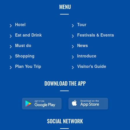
MENU
Hotel
Tour
Eat and Drink
Festivals & Events
Must do
News
Shopping
Introduce
Plan You Trip
Visitor's Guide
DOWNLOAD THE APP
SOCIAL NETWORK