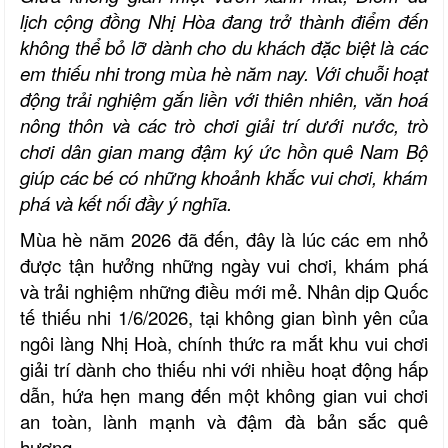
lịch cộng đồng Nhị Hòa đang trở thành điểm đến
không thể bỏ lỡ dành cho du khách đặc biệt là các
em thiếu nhi trong mùa hè năm nay. Với chuỗi hoạt
động trải nghiệm gắn liền với thiên nhiên, văn hoá
nông thôn và các trò chơi giải trí dưới nước, trò
chơi dân gian mang đậm ký ức hồn quê Nam Bộ
giúp các bé có những khoảnh khắc vui chơi, khám
phá và kết nối đầy ý nghĩa.
Mùa hè năm 2026 đã đến, đây là lúc các em nhỏ
được tận hưởng những ngày vui chơi, khám phá
và trải nghiệm những điều mới mẻ. Nhân dịp Quốc
tế thiếu nhi 1/6/2026, tại không gian bình yên của
ngôi làng Nhị Hoà, chính thức ra mắt khu vui chơi
giải trí dành cho thiếu nhi với nhiều hoạt động hấp
dẫn, hứa hẹn mang đến một không gian vui chơi
an toàn, lành mạnh và đậm đà bản sắc quê
hương.