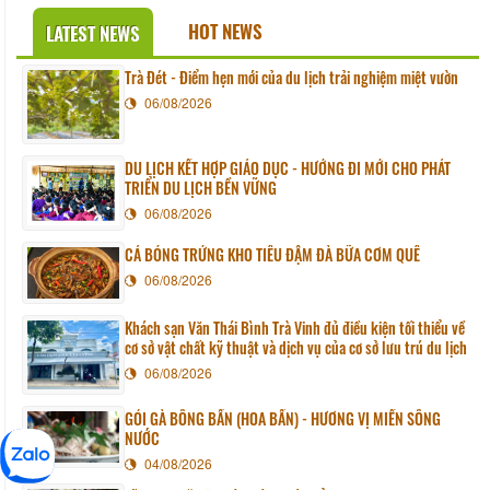
HOT NEWS
LATEST NEWS
Trà Đét - Điểm hẹn mới của du lịch trải nghiệm miệt vườn
06/08/2026
DU LỊCH KẾT HỢP GIÁO DỤC - HƯỚNG ĐI MỚI CHO PHÁT
TRIỂN DU LỊCH BỀN VỮNG
06/08/2026
CÁ BÓNG TRỨNG KHO TIÊU ĐẬM ĐÀ BỮA CƠM QUÊ
06/08/2026
Khách sạn Văn Thái Bình Trà Vinh đủ điều kiện tối thiểu về
cơ sở vật chất kỹ thuật và dịch vụ của cơ sở lưu trú du lịch
06/08/2026
GỎI GÀ BÔNG BẦN (HOA BẦN) - HƯƠNG VỊ MIỀN SÔNG
NƯỚC
04/08/2026