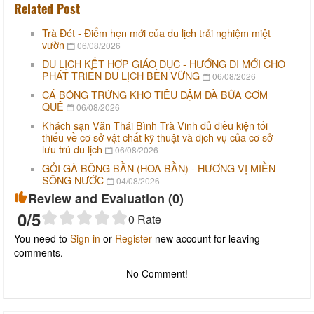
Related Post
Trà Đét - Điểm hẹn mới của du lịch trải nghiệm miệt
vườn
06/08/2026
DU LỊCH KẾT HỢP GIÁO DỤC - HƯỚNG ĐI MỚI CHO
PHÁT TRIỂN DU LỊCH BỀN VỮNG
06/08/2026
CÁ BÓNG TRỨNG KHO TIÊU ĐẬM ĐÀ BỮA CƠM
QUÊ
06/08/2026
Khách sạn Văn Thái Bình Trà Vinh đủ điều kiện tối
thiểu về cơ sở vật chất kỹ thuật và dịch vụ của cơ sở
lưu trú du lịch
06/08/2026
GỎI GÀ BÔNG BẦN (HOA BẦN) - HƯƠNG VỊ MIỀN
SÔNG NƯỚC
04/08/2026
Review and Evaluation (
0
)
0
/5
0
Rate
You need to
Sign in
or
Register
new account for leaving
comments.
No Comment!