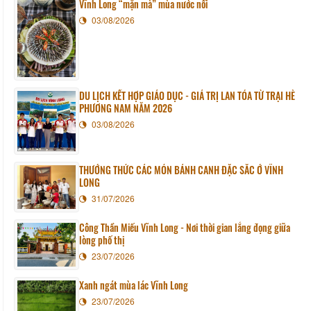
Vĩnh Long “mặn mà” mùa nước nổi
03/08/2026
DU LỊCH KẾT HỢP GIÁO DỤC - GIÁ TRỊ LAN TỎA TỪ TRẠI HÈ
PHƯƠNG NAM NĂM 2026
03/08/2026
THƯỞNG THỨC CÁC MÓN BÁNH CANH ĐẶC SẮC Ở VĨNH
LONG
31/07/2026
Công Thần Miếu Vĩnh Long - Nơi thời gian lắng đọng giữa
lòng phố thị
23/07/2026
Xanh ngát mùa lác Vĩnh Long
23/07/2026