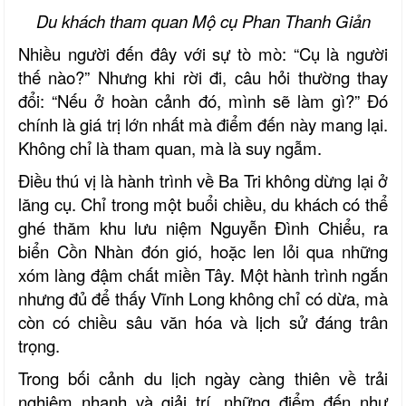
Du khách tham quan Mộ cụ Phan Thanh Giản
Nhiều người đến đây với sự tò mò: “Cụ là người
thế nào?” Nhưng khi rời đi, câu hỏi thường thay
đổi: “Nếu ở hoàn cảnh đó, mình sẽ làm gì?” Đó
chính là giá trị lớn nhất mà điểm đến này mang lại.
Không chỉ là tham quan, mà là suy ngẫm.
Điều thú vị là hành trình về Ba Tri không dừng lại ở
lăng cụ. Chỉ trong một buổi chiều, du khách có thể
ghé thăm khu lưu niệm Nguyễn Đình Chiểu, ra
biển Cồn Nhàn đón gió, hoặc len lỏi qua những
xóm làng đậm chất miền Tây. Một hành trình ngắn
nhưng đủ để thấy Vĩnh Long không chỉ có dừa, mà
còn có chiều sâu văn hóa và lịch sử đáng trân
trọng.
Trong bối cảnh du lịch ngày càng thiên về trải
nghiệm nhanh và giải trí, những điểm đến như