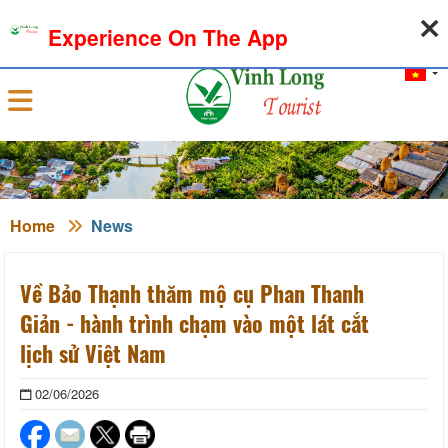
06-08-2026, 04:01:19
WEATHER
EXCHANGE RATE
Experience On The App
Sign in
Home
News
Về Bảo Thạnh thăm mộ cụ Phan Thanh
Giản - hành trình chạm vào một lát cắt
lịch sử Việt Nam
02/06/2026