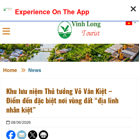
07-08-2026, 05:00:28
WEATHER
EXCHANGE RATE
Experience On The App
Sign in
Home
News
Khu lưu niệm Thủ tướng Võ Văn Kiệt –
Điểm đến đặc biệt nơi vùng đất “địa linh
nhân kiệt”
08/06/2026