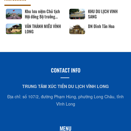
Khu lưu niệm Chủ tịch
KHU DU LỊCH VINH
Hội đồng Bộ trưởng
SANG
Phạm Hùng
VĂN THÁNH MIẾU VĨNH
DN Đình Tân Hoa
LONG
CONTACT INFO
TRUNG TÂM XÚC TIẾN DU LỊCH VĨNH LONG
Địa chỉ: số 107/2, đường Phạm Hùng, phường Long Châu, tỉnh
Vĩnh Long
MENU