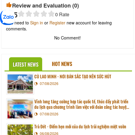
Review and Evaluation (
0
)
0
/5
0
Rate
You need to
Sign in
or
Register
new account for leaving
comments.
No Comment!
HOT NEWS
LATEST NEWS
CÙ LAO MINH - NƠI BẢN SẮC TẠO NÊN SỨC HÚT
07/08/2026
Vĩnh long tăng cường hợp tác quốc tế, thúc đẩy phát triển
du lịch qua chương trình làm việc với đoàn công tác huyện
Sunchang (Hàn quốc)
07/08/2026
Trà Đét - Điểm hẹn mới của du lịch trải nghiệm miệt vườn
06/08/2026