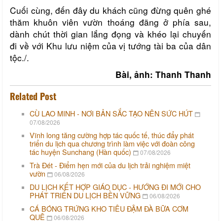
Cuối cùng, đến đây du khách cũng đừng quên ghé
thăm khuôn viên vườn thoáng đãng ở phía sau,
dành chút thời gian lắng đọng và khéo lại chuyến
đi về với Khu lưu niệm của vị tướng tài ba của dân
tộc./.
Bài, ảnh: Thanh Thanh
Related Post
CÙ LAO MINH - NƠI BẢN SẮC TẠO NÊN SỨC HÚT
07/08/2026
Vĩnh long tăng cường hợp tác quốc tế, thúc đẩy phát
triển du lịch qua chương trình làm việc với đoàn công
tác huyện Sunchang (Hàn quốc)
07/08/2026
Trà Đét - Điểm hẹn mới của du lịch trải nghiệm miệt
vườn
06/08/2026
DU LỊCH KẾT HỢP GIÁO DỤC - HƯỚNG ĐI MỚI CHO
PHÁT TRIỂN DU LỊCH BỀN VỮNG
06/08/2026
CÁ BÓNG TRỨNG KHO TIÊU ĐẬM ĐÀ BỮA CƠM
QUÊ
06/08/2026