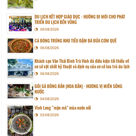
DU LỊCH KẾT HỢP GIÁO DỤC - HƯỚNG ĐI MỚI CHO PHÁT
TRIỂN DU LỊCH BỀN VỮNG
06/08/2026
CÁ BÓNG TRỨNG KHO TIÊU ĐẬM ĐÀ BỮA CƠM QUÊ
06/08/2026
Khách sạn Văn Thái Bình Trà Vinh đủ điều kiện tối thiểu về
cơ sở vật chất kỹ thuật và dịch vụ của cơ sở lưu trú du lịch
06/08/2026
GỎI GÀ BÔNG BẦN (HOA BẦN) - HƯƠNG VỊ MIỀN SÔNG
NƯỚC
04/08/2026
Vĩnh Long “mặn mà” mùa nước nổi
03/08/2026