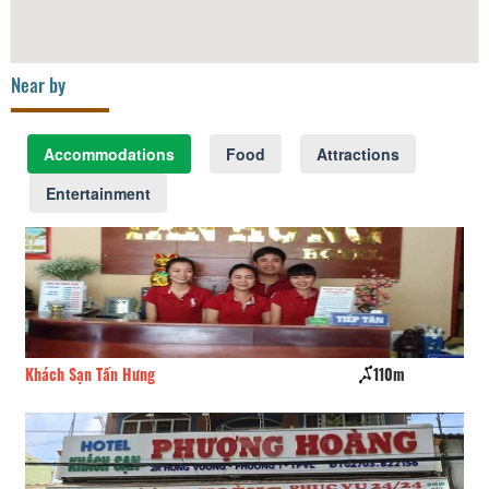
Near by
Accommodations
Food
Attractions
Entertainment
Khách Sạn Tấn Hưng
110m
KS