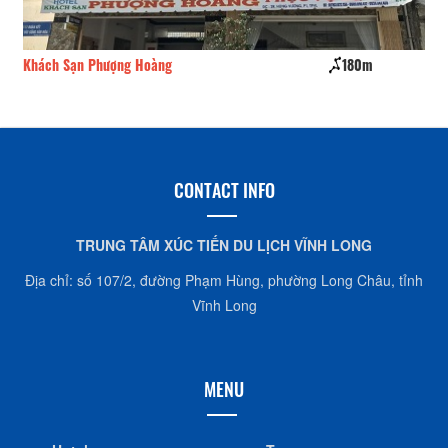
Khách Sạn Phượng Hoàng
180m
Kh
CONTACT INFO
TRUNG TÂM XÚC TIẾN DU LỊCH VĨNH LONG
Địa chỉ: số 107/2, đường Phạm Hùng, phường Long Châu, tỉnh
Vĩnh Long
MENU