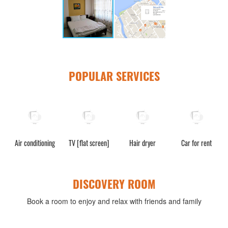
POPULAR SERVICES
Air conditioning
TV [flat screen]
Hair dryer
Car for rent
DISCOVERY ROOM
Book a room to enjoy and relax with friends and family