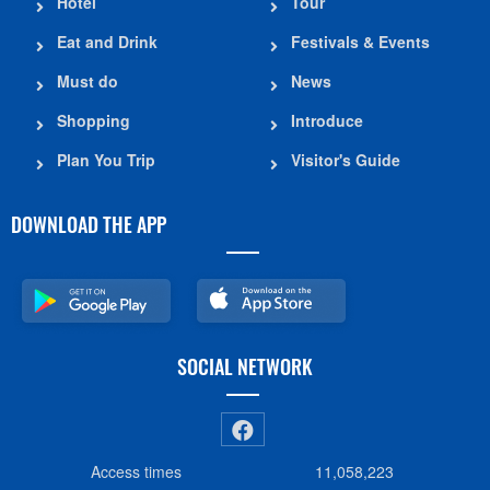
Hotel
Tour
Eat and Drink
Festivals & Events
Must do
News
Shopping
Introduce
Plan You Trip
Visitor's Guide
DOWNLOAD THE APP
SOCIAL NETWORK
Access times
11,058,223