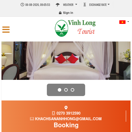
06-08-2026, 09:05:53
WEATHER
EXCHANGE RATE
Sign in
0270 3912590
KHACHSANANHHONG@GMAIL.COM
Booking