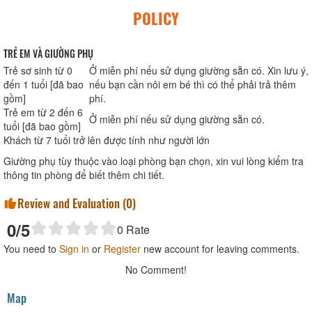
POLICY
TRẺ EM VÀ GIƯỜNG PHỤ
Trẻ sơ sinh từ 0
Ở miễn phí nếu sử dụng giường sẵn có. Xin lưu ý,
đến 1 tuổi [đã bao
nếu bạn cần nôi em bé thì có thể phải trả thêm
gồm]
phí.
Trẻ em từ 2 đến 6
Ở miễn phí nếu sử dụng giường sẵn có.
tuổi [đã bao gồm]
Khách từ 7 tuổi trở lên được tính như người lớn
Giường phụ tùy thuộc vào loại phòng bạn chọn, xin vui lòng kiểm tra
thông tin phòng để biết thêm chi tiết.
Review and Evaluation (
0
)
0
/5
0
Rate
You need to
Sign in
or
Register
new account for leaving comments.
No Comment!
Map