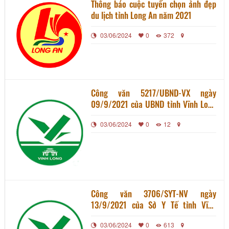
Thông báo cuộc tuyển chọn ảnh đẹp
du lịch tỉnh Long An năm 2021
03/06/2024
0
372
Công văn 5217/UBND-VX ngày
09/9/2021 của UBND tỉnh Vĩnh Long
về việc tăng cường quản lý người dân
03/06/2024
0
12
từ các tỉnh khác tự di chuyển vào địa
bàn tỉnh Vĩnh Long
Công văn 3706/SYT-NV ngày
13/9/2021 của Sở Y Tế tỉnh Vĩnh
Long về việc tăng cường quản lý
03/06/2024
0
613
người dân từ các tỉnh khác tự di