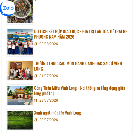
DU LỊCH KẾT HỢP GIÁO DỤC - GIÁ TRỊ LAN TỎA TỪ TRẠI HÈ
PHƯƠNG NAM NĂM 2026
03/08/2026
THƯỞNG THỨC CÁC MÓN BÁNH CANH ĐẶC SẮC Ở VĨNH
LONG
31/07/2026
Công Thần Miếu Vĩnh Long - Nơi thời gian lắng đọng giữa
lòng phố thị
23/07/2026
Xanh ngát mùa lác Vĩnh Long
23/07/2026