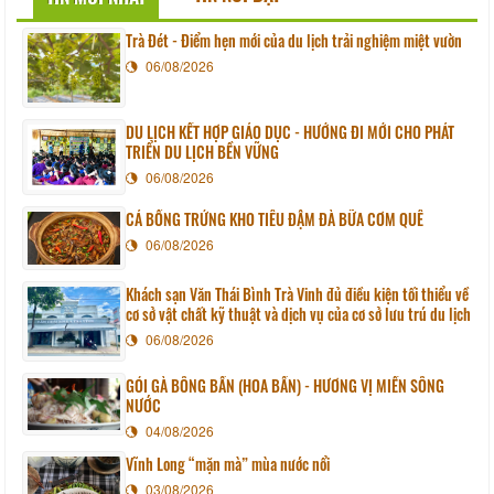
Trà Đét - Điểm hẹn mới của du lịch trải nghiệm miệt vườn
06/08/2026
DU LỊCH KẾT HỢP GIÁO DỤC - HƯỚNG ĐI MỚI CHO PHÁT
TRIỂN DU LỊCH BỀN VỮNG
06/08/2026
CÁ BỐNG TRỨNG KHO TIÊU ĐẬM ĐÀ BỮA CƠM QUÊ
06/08/2026
Khách sạn Văn Thái Bình Trà Vinh đủ điều kiện tối thiểu về
cơ sở vật chất kỹ thuật và dịch vụ của cơ sở lưu trú du lịch
06/08/2026
GỎI GÀ BÔNG BẦN (HOA BẦN) - HƯƠNG VỊ MIỀN SÔNG
NƯỚC
04/08/2026
Vĩnh Long “mặn mà” mùa nước nổi
03/08/2026