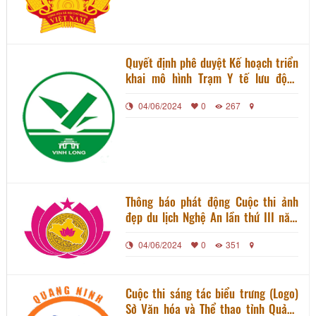
nghiệp, người dân chịu tác động
Covid-19
Quyết định phê duyệt Kế hoạch triển
khai mô hình Trạm Y tế lưu động
trong bối cảnh dịch COVID-19 trên
04/06/2024
0
267
địa bàn tỉnh Vĩnh Long
Thông báo phát động Cuộc thi ảnh
đẹp du lịch Nghệ An lần thứ III năm
2021
04/06/2024
0
351
Cuộc thi sáng tác biểu trưng (Logo)
Sở Văn hóa và Thể thao tỉnh Quảng