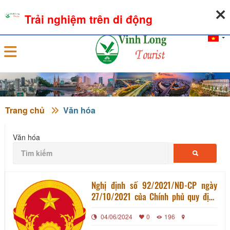
06-08-2026, 10:13:20
THỜI TIẾT
TỶ GIÁ NGOẠI TỆ
Trải nghiệm trên di động
Đăng nhập
Trang chủ
Văn hóa
Văn hóa
Nghị định số 92/2021/NĐ-CP ngày
27/10/2021 của Chính phủ quy định
chi tiết thi hành Nghị Quyết 406/NQ-
04/06/2024
0
196
UBTVQH15 về giải pháp hỗ trợ doanh