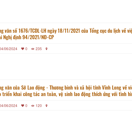
g văn số 1676/TCDL-LH ngày 18/11/2021 của Tổng cục du lịch về việ
ai Nghị định 94/2021/NĐ-CP
04/06/2024
0
235
g văn của Sở Lao động - Thương binh và xã hội tỉnh Vĩnh Long về vi
triển khai công tác an toàn, vệ sinh lao động thích ứng với tình hình dịch
nh Covid-19
04/06/2024
0
120