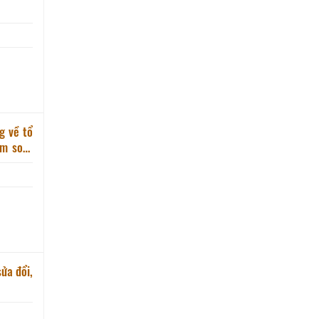
g về tổ
ểm soát
ửa đổi,