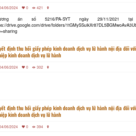
04/06/2024
0
421
hương án số 5216/PA-SYT ngày 29/11/2021 tại
tps://drive.google.com/drive/folders/1tGMySSuikXr87DL5BGMwoAvA
p=sharing
ết định thu hồi giấy phép kinh doanh dịch vụ lữ hành nội địa đối vớ
iệp kinh doanh dịch vụ lữ hành
04/06/2024
0
302
ết định thu hồi giấy phép kinh doanh dịch vụ lữ hành nội địa đối vớ
iệp kinh doanh dịch vụ lữ hành
04/06/2024
0
394