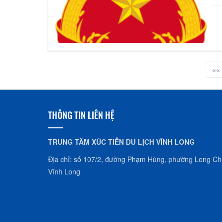
««
THÔNG TIN LIÊN HỆ
TRUNG TÂM XÚC TIẾN DU LỊCH VĨNH LONG
Địa chỉ: số 107/2, đường Phạm Hùng, phường Long Châ
Vĩnh Long