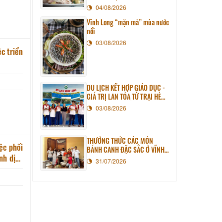
04/08/2026
Vĩnh Long “mặn mà” mùa nước
nổi
03/08/2026
c triển
DU LỊCH KẾT HỢP GIÁO DỤC -
GIÁ TRỊ LAN TỎA TỪ TRẠI HÈ
PHƯƠNG NAM NĂM 2026
03/08/2026
THƯỞNG THỨC CÁC MÓN
ệc phối
BÁNH CANH ĐẶC SẮC Ở VĨNH
LONG
31/07/2026