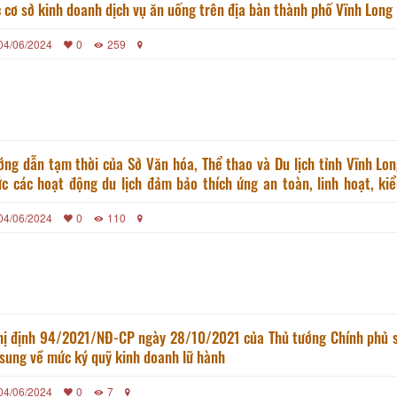
các cơ sở kinh doanh dịch vụ ăn uống trên địa bàn thành phố Vĩnh Long
04/06/2024
0
259
ng dẫn tạm thời của Sở Văn hóa, Thể thao và Du lịch tỉnh Vĩnh Lon
c các hoạt động du lịch đảm bảo thích ứng an toàn, linh hoạt, ki
u quả dịch COVID-19 trên địa bàn tỉnh
04/06/2024
0
110
hị định 94/2021/NĐ-CP ngày 28/10/2021 của Thủ tướng Chính phủ s
sung về mức ký quỹ kinh doanh lữ hành
04/06/2024
0
7