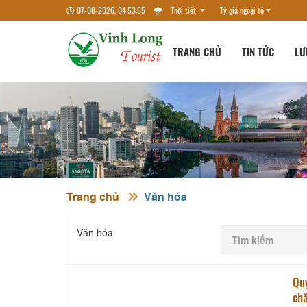
07-08-2026, 04:53:56
Thời tiết
Tỷ giá ngoại tệ
TRANG CHỦ
TIN TỨC
LƯ
Trang chủ
Văn hóa
Văn hóa
Qu
chă