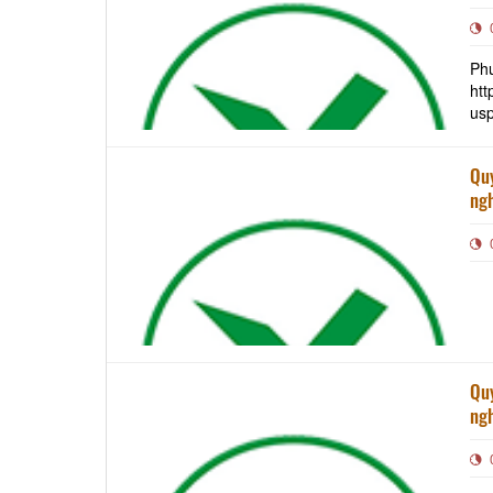
P
ht
us
Quy
ngh
Quy
ngh