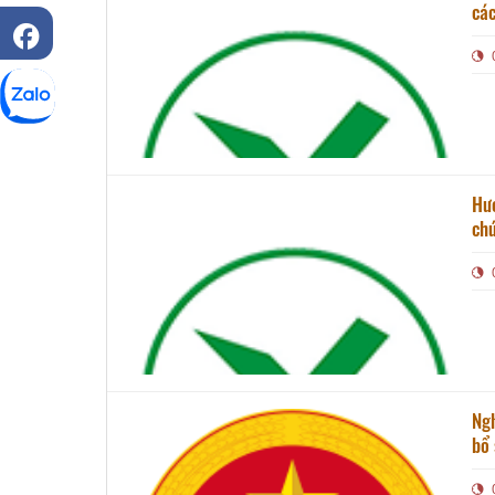
Hướ
chứ
hiệ
Ng
bổ 