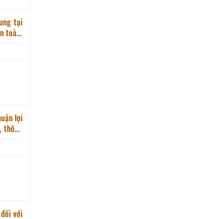
ung tại
n toàn,
o thông
uận lợi
đối với