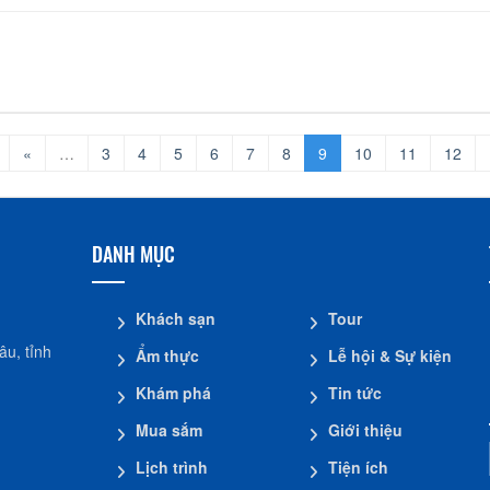
«
…
3
4
5
6
7
8
9
10
11
12
DANH MỤC
Khách sạn
Tour
u, tỉnh
Ẩm thực
Lễ hội & Sự kiện
Khám phá
Tin tức
Mua sắm
Giới thiệu
Lịch trình
Tiện ích