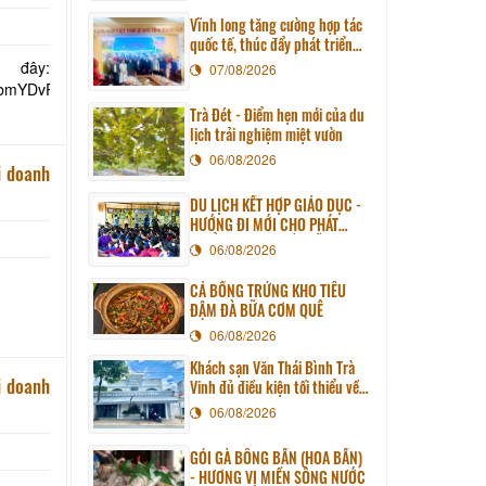
Vĩnh long tăng cường hợp tác
quốc tế, thúc đẩy phát triển
du lịch qua chương trình làm
 đây:
07/08/2026
việc với đoàn công tác huyện
3UbmYDvR?
Sunchang (Hàn quốc)
Trà Đét - Điểm hẹn mới của du
lịch trải nghiệm miệt vườn
06/08/2026
i doanh
DU LỊCH KẾT HỢP GIÁO DỤC -
HƯỚNG ĐI MỚI CHO PHÁT
TRIỂN DU LỊCH BỀN VỮNG
06/08/2026
CÁ BỐNG TRỨNG KHO TIÊU
ĐẬM ĐÀ BỮA CƠM QUÊ
06/08/2026
Khách sạn Văn Thái Bình Trà
i doanh
Vinh đủ điều kiện tối thiểu về
cơ sở vật chất kỹ thuật và dịch
06/08/2026
vụ của cơ sở lưu trú du lịch
GỎI GÀ BÔNG BẦN (HOA BẦN)
- HƯƠNG VỊ MIỀN SÔNG NƯỚC