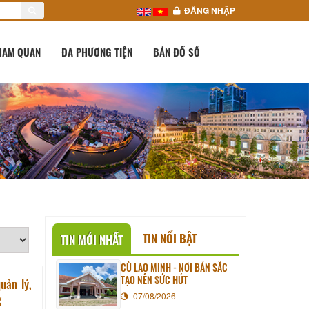
ĐĂNG NHẬP
HAM QUAN
ĐA PHƯƠNG TIỆN
BẢN ĐỒ SỐ
TIN NỔI BẬT
TIN MỚI NHẤT
CÙ LAO MINH - NƠI BẢN SẮC
TẠO NÊN SỨC HÚT
uản lý,
07/08/2026
g