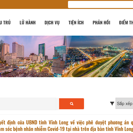
U TRÚ
LỮ HÀNH
DỊCH VỤ
TIỆN ÍCH
PHẢN HỒI
ĐIỂM T
yết định của UBND tỉnh Vĩnh Long về việc phê duyệt phương án q
m sóc bệnh nhân nhiễm Covid-19 tại nhà trên địa bàn tỉnh Vĩnh Lon