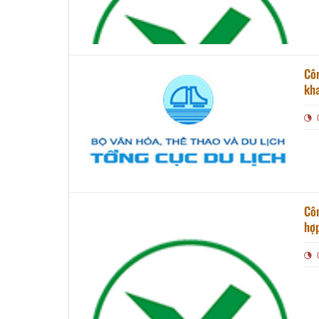
Côn
kh
Côn
hợp 
bệ