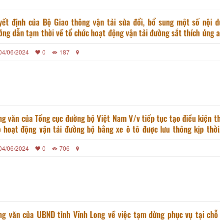
yết định của Bộ Giao thông vận tải sửa đổi, bổ sung một số nội d
ng dẫn tạm thời về tổ chức hoạt động vận tải đường sắt thích ứng a
kiểm soát hiệu quả dịch COVID-19 ban hành kèm theo Quyết định số
04/06/2024
0
187
39/QĐ- BGTVT ngày 20 tháng 10 năm 2021 của Bộ trưởng Bộ Gia
 tải
g văn của Tổng cục đường bộ Việt Nam V/v tiếp tục tạo điều kiện th
ờng bộ bằng xe ô tô được lưu thông kịp thời, thông
 mọi nơi trong thời gian tăng cường các giải pháp phòng, chống
04/06/2024
0
706
h Covid – 19
ng văn của UBND tỉnh Vĩnh Long về việc tạm dừng phục vụ tại chỗ 