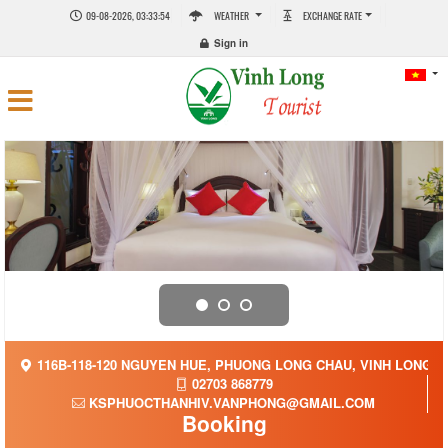
09-08-2026, 03:33:54
WEATHER
EXCHANGE RATE
Sign in
116B-118-120 NGUYEN HUE, PHUONG LONG CHAU, VINH LONG,
02703 868779
KSPHUOCTHANHIV.VANPHONG@GMAIL.COM
Booking