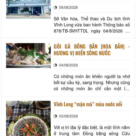
kỹ thuật và dịch vụ của cơ sở lưu trú
tự nhiên của cá đã đủ làm cả gian bếp
06/08/2026
du lịch
quê trở nên ấ
Sở Văn hóa, Thể thao và Du lịch tỉnh
Vĩnh Long vừa ban hành Thông báo số
878/TB-SVHTTDL ngày 04/8/2026 về
kết quả thẩm định đủ điều kiện tối thiểu
về cơ sở vật chất kỹ thuật và dịch vụ
GỎI GÀ BÔNG BẦN (HOA BẦN) -
của cơ sở lưu trú du lịch trên địa bàn
HƯƠNG VỊ MIỀN SÔNG NƯỚC
tỉnh Vĩnh Long đối với Khách sạn Văn
Thái Bình Trà Vinh tại phường Trà Vinh.
04/08/2026
Có những món ăn khiến người ta nhớ
bởi sự cầu kỳ, sang trọng. Nhưng cũng
có những món ăn chỉ cần một lần
thưởng thức đã đủ để lưu lại trong lòng
bởi sự mộc mạc và chân tình. Với du
Vĩnh Long “mặn mà” mùa nước nổi
khách, gỏi gà hoa bần (hay còn theo
cách gọi dân dã của người miền Tây là
03/08/2026
gỏi gà bông bần) là một món ăn ngon
kết hợp h
Với vị trí địa lý đặc biệt, là một tỉnh nằm
ở trung tâm Đồng bằng sông Cửu