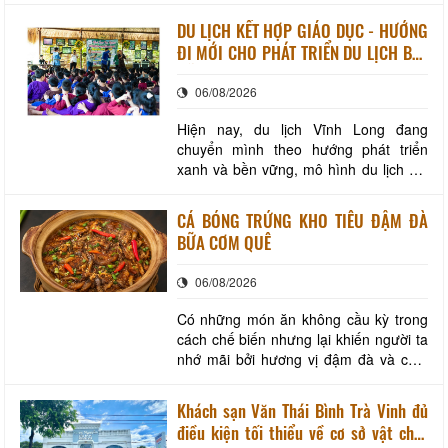
phá thiên nhiên mà không cần phải đi
DU LỊCH KẾT HỢP GIÁO DỤC - HƯỚNG
xa, ngay tại vùng đất yên bình này của
ĐI MỚI CHO PHÁT TRIỂN DU LỊCH BỀN
Vĩnh Long, du khách đã có thể hòa
VỮNG
mình vào không gian vườn trái cây
06/08/2026
xanh mát với
Hiện nay, du lịch Vĩnh Long đang
chuyển mình theo hướng phát triển
xanh và bền vững, mô hình du lịch kết
hợp giáo dục trải nghiệm đang được
chú trọng tại các cơ sở giáo dục và
CÁ BÓNG TRỨNG KHO TIÊU ĐẬM ĐÀ
doanh nghiệp kinh doanh du lịch trên
BỮA CƠM QUÊ
địa bàn tỉnh. Không chỉ giúp học sinh
nâng cao kiến thức, góp phần hình
06/08/2026
thành kỹ năng s
Có những món ăn không cầu kỳ trong
cách chế biến nhưng lại khiến người ta
nhớ mãi bởi hương vị đậm đà và cảm
giác thân thuộc mà nó mang lại. Chỉ
cần nồi cá kho vừa nhấc xuống khỏi
Khách sạn Văn Thái Bình Trà Vinh đủ
bếp, mùi tiêu cay nồng hòa cùng
điều kiện tối thiểu về cơ sở vật chất
hương nước mắm, tỏi, hành và vị ngọt