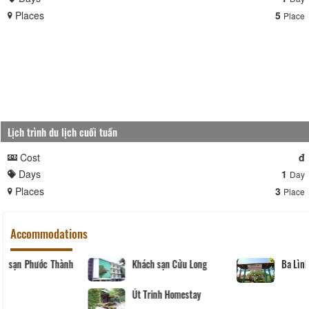
Places
5
Place
Lịch trình du lịch cuối tuần
Cost
đ
Days
1
Day
Places
3
Place
Accommodations
Khách sạn Phước Thành
Khách sạn Cửu Long
IV
Út Trinh Homestay