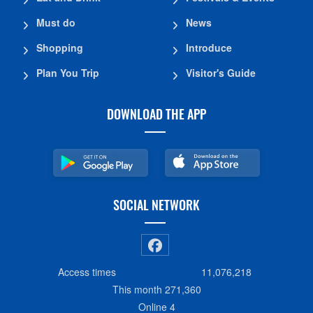
Must do
News
Shopping
Introduce
Plan You Trip
Visitor's Guide
DOWNLOAD THE APP
SOCIAL NETWORK
Access times
11,076,218
This month
271,360
Online
4