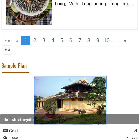
Long, Vĩnh Long mang trong mình
những đặc điểm của vùng đất phù sa
màu mỡ, phì nhiêu, quanh năm nước
ngọt. Bình thường là vậy, đến khoảng
độ giữa tháng 6 âm lịch, khi những cơn
lũ tràn về cũng là lúc người dân lại
bước vào mộ
««
«
1
2
3
4
5
6
7
8
9
10
…
»
»»
Sample Plan
Du lịch về nguồn
Cost
đ
Days
1
Day