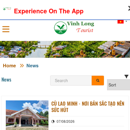
08-08-2026, 05:44:31
WEATHER
EXCHANGE RATE
Experience On The App
Sign in
Home
News
News
CÙ LAO MINH - NƠI BẢN SẮC TẠO NÊN
SỨC HÚT
07/08/2026