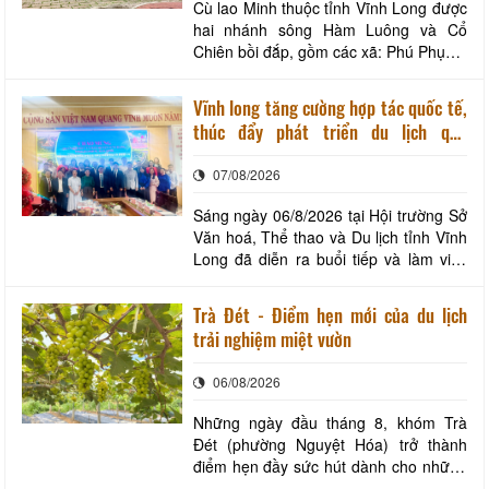
Cù lao Minh thuộc tỉnh Vĩnh Long được
hai nhánh sông Hàm Luông và Cổ
Chiên bồi đắp, gồm các xã: Phú Phụng,
Chợ Lách, Vĩnh Thành, Hưng Khánh
Trung, Phước Mỹ Trung, Tân Thành
Vĩnh long tăng cường hợp tác quốc tế,
Bình, Nhuận Phú Tân, Đồng Khởi, Mỏ
thúc đẩy phát triển du lịch qua
Cày, Thành Thới, An Định, Hương Mỹ,
chương trình làm việc với đoàn công
Đại Điền, Quới Điền, Thạnh Phú, An
07/08/2026
tác huyện Sunchang (Hàn quốc)
Qui, Thạnh Hải, T
Sáng ngày 06/8/2026 tại Hội trường Sở
Văn hoá, Thể thao và Du lịch tỉnh Vĩnh
Long đã diễn ra buổi tiếp và làm việc
cùng Đoàn công tác của Ủy ban huyện
Sunchang, tỉnh Jeonbuk (Hàn Quốc).
Trà Đét - Điểm hẹn mới của du lịch
Đây là hoạt đối ngoại có ý nghĩa quan
trải nghiệm miệt vườn
trọng nhằm tăng cường mối quan hệ
hữu nghị, giao lưu và hợp tác giữa tỉnh
06/08/2026
Vĩ
Những ngày đầu tháng 8, khóm Trà
Đét (phường Nguyệt Hóa) trở thành
điểm hẹn đầy sức hút dành cho những
ai yêu thích du lịch trải nghiệm và khám