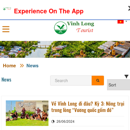
08-08-2026, 06:18:54
WEATHER
EXCHANGE RATE
Experience On The App
Sign in
Home
News
News
Về Vĩnh Long đi đâu? Kỳ 3: Nông trại
trong lòng “Vương quốc gốm đỏ”
26/06/2024