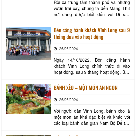
Rời xa trung tâm thành phố và những
vườn trái cây, chúng ta đến Mang Thít
nơi đang được biết đến với Di sản
đương đại với những lò gạch vươn
mình cạnh dòng sông để đến với Somo
Bến cảng hành khách Vĩnh Long sau 9
Farm Cửu Long, một “mô hình nông
tháng đưa vào hoạt động
trại kết hợp trải nghiệm sinh thái miền
đồng bằng sông nước” ở Vĩnh Long.
26/06/2024
Tọa lạc tại Khóm
Ngày 14/10/2022, Bến cảng hành
khách Vĩnh Long chính thức đi vào
hoạt động, sau 9 tháng hoạt động. Bến
cảng hành khách dần đi vào ổn định và
đã có tác động tích cực vào hoạt động
BÁNH XÈO – MỘT MÓN ĂN NGON
du lịch tỉnh nhà. Các đoàn khách du
lịch chụp ảnh lưu niệm tại Bến cảng
26/06/2024
hành khách Vĩnh Long Với sự phối hợp
của các S
Với người dân Vĩnh Long, bánh xèo là
một món ăn khá đặc biệt và khác với
các loại bánh dân gian Nam Bộ Để tạo
ra một chiếc bánh xèo thơm ngon phải
trải qua nhiều công đoạn từ lựa chọn