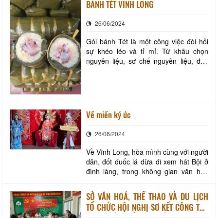
BÁNH TÉT VĨNH LONG
các loại nguyên liệu đến các công đoạn
chế biến đều phải được thực hiện công
26/06/2024
phu mới có thể làm ra một chiếc bánh x
Gói bánh Tét là một công việc đòi hỏi
sự khéo léo và tỉ mỉ. Từ khâu chọn
nguyên liệu, sơ chế nguyên liệu, đến
khâu gói bánh đều cần được thực hiện
cẩn thận. Bánh Tét được gói bằng lá
chuối, nhân bánh có thể là đậu xanh,
thịt mỡ, trứng muối,...Bánh Tét sau khi
gói được luộc chín trong nước, khi ăn
Về miền ký ức
có
26/06/2024
Về Vĩnh Long, hòa mình cùng với người
dân, đốt đuốc lá dừa đi xem hát Bội ở
đình làng, trong không gian văn hóa
Nam Bộ xưa. Nghệ nhân đang biểu
diễn trích đoạn“Bức ngôn đồ Đại Việt”
SỞ VĂN HOÁ, THỂ THAO VÀ DU LỊCH
Hát bội là một loại hình sân khấu cổ
TỔ CHỨC HỘI NGHỊ SƠ KẾT CÔNG TÁC
điển của Việt Nam. Riêng ở Nam Bộ
VĂN HOÁ, THỂ THAO VÀ DU LỊCH 6