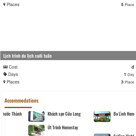
Places
5
Place
Lịch trình du lịch cuối tuần
Cost
đ
Days
1
Day
Places
3
Place
Accommodations
Khách sạn Phước Thành
Khách sạn Cửu Long
IV
Út Trinh Homestay