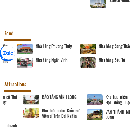
ONE HOTEL
Food
Nhà hàng Phương Thủy
Nhà hàng Song Thảo
Nhà hàng Ngân Vinh
Nhà hàng Sáu Tú
Attractions
Khu tưởng niệm cố Thủ
BẢO TÀNG VĨNH LONG
tướng Võ Văn Kiệt
Khu lưu niệm Giáo sư,
Viện sĩ Trần Đại Nghĩa
Hộ kinh doanh
CocoHome