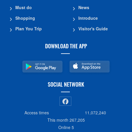
Must do
News
Shopping
Introduce
Plan You Trip
Visitor's Guide
DOWNLOAD THE APP
SOCIAL NETWORK
Access times
11,072,240
This month
267,205
Online
5