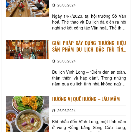
xuất hiện vào khoảng đầu thế kỷ XIX,
26/06/2024
THÁNG ĐẦU NĂM 2023
hát bội g
Ngày 14/7/2023, tại hội trường Sở Văn
hoá, Thể thao và Du lịch đã diễn ra hội
nghị sơ kết công tác Văn hoá, Thể thao
và Du lịch trong 6 tháng đầu năm và
triển khai nhiệm vụ 06 tháng cuối năm
GIẢI PHÁP XÂY DỰNG THƯƠNG HIỆU
2023. Trong 6 tháng đầu năm 2023,
SẢN PHẨM DU LỊCH ĐẶC THÙ TỈNH
ngành Văn hoá, Thể thao và Du lịch đã
VĨNH LONG
thực hiện tốt công tác tuyên truyền
26/06/2024
Du lịch Vĩnh Long – “Điểm đến an toàn,
thân thiện và hấp dẫn”. Trong những
năm qua du lịch tỉnh nhà không ngừng
đổi mới, phát triển đa dạng nhiều sản
phẩm du lịch hấp dẫn, độc đáo để đáp
HƯƠNG VỊ QUÊ HƯƠNG – LẨU MẮM
ứng nhu cầu tham quan, tìm hiểu của
khách du lịch trong và ngoài nước,
26/06/2024
cũng như nâng cao khả năng cạnh
tranh với
Khi nhắc đến Vĩnh Long, một tỉnh nằm
ở vùng Đồng bằng Sông Cửu Long,