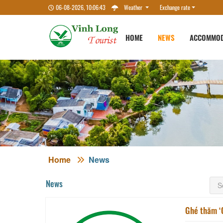
06-08-2026, 10:06:44
Weather
Exchange rate
HOME
NEWS
ACCOMMOD
Home
News
News
Ghé thăm ‘