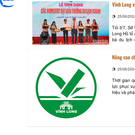
Vĩnh Long 
25/06/202
Tối 3/7, Sở
Long Hồ tổ 
bá du lịch cù lao An Bình. Ủy b
Homestay đ
Nâng cao ch
25/06/202
Thời gian q
lực phục vụ
hiệu và phát triển du lịch b
toàn, thân 