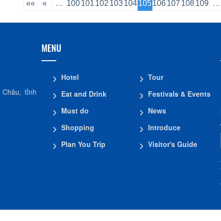
««
«
…
100
101
102
103
104
105
106
107
108
109
…
MENU
Hotel
Tour
 Châu, tỉnh
Eat and Drink
Festivals & Events
Must do
News
Shopping
Introduce
Plan You Trip
Visitor's Guide