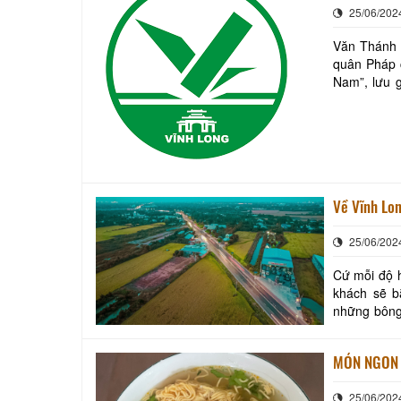
25/06/202
Văn Thánh M
quân Pháp 
Nam”, lưu g
tâm Xúc tiế
Về Vĩnh Lon
25/06/202
Cứ mỗi độ h
khách sẽ b
những bông l
MÓN NGON 
25/06/202