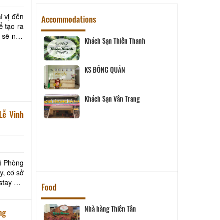
i vị đến
Accommodations
 tạo ra
n sẽ nhớ
Khách Sạn Thiên Thanh
 Hai
KS ĐÔNG QUÂN
Khách Sạn Vân Trang
tel
uê
ới Phòng
y, cơ sở
tay đạt
Food
Nhà hàng Thiên Tân
ng