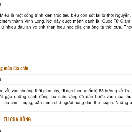
4
iếu là một công trình kiến trúc tiêu biểu còn sót lại từ thời Nguyễn,
chiếm thành Vĩnh Long. Nơi đây được mệnh danh là “Quốc Tử Giám
iữ nhiều dấu ấn về tinh thần hiếu học của cha ông ta thời xưa. Th
n du lịch tỉnh Vĩnh Long, ở Nam Bộ
g mùa lúa chín
4
è về, vào khoảng thời gian này, đi dọc theo quốc lộ 53 hướng về Trà
ắt gặp những cánh đồng lúa chín vàng đã dần bước vào mùa thu
úa chín mọng, oằn mình chờ người nông dân thu hoạch. Những bông lúa
chín vàng cong mình chờ thu hoạch Từ trung tâm thà
– TỪ CUA ĐỒNG
4