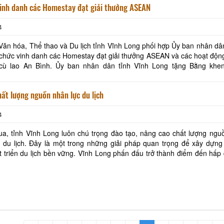
vinh danh các Homestay đạt giải thưởng ASEAN
Hộ kinh doanh CocoHome
DN Đình Tân Hoa
4
 Văn hóa, Thể thao và Du lịch tỉnh Vĩnh Long phối hợp Ủy ban nhân d
chức vinh danh các Homestay đạt giải thưởng ASEAN và các hoạt độn
an nhân dân tỉnh Vĩnh Long tặng Bằng khen cho 6
ạt Giải thưởng du lịch ASEAN năm 2023
ất lượng nguồn nhân lực du lịch
4
ua, tỉnh Vĩnh Long luôn chú trọng đào tạo, nâng cao chất lượng ng
 du lịch. Đây là một trong những giải pháp quan trọng để xây dựng
ền vững. Vĩnh Long phấn đấu trở thành điểm đến hấp dẫn, an
thiện ở khu vực ĐBSCL. Ảnh: BÁ