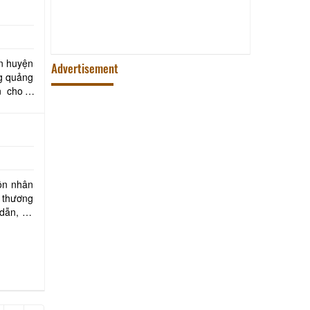
Lang tien quan thong che dieu
bat
ân huyện
Advertisement
g quảng
uồn nhân
 thương