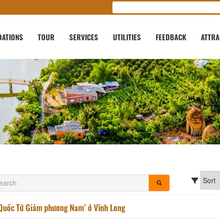
ATIONS
TOUR
SERVICES
UTILITIES
FEEDBACK
ATTRA
Quốc Tử Giám phương Nam’ ở Vĩnh Long