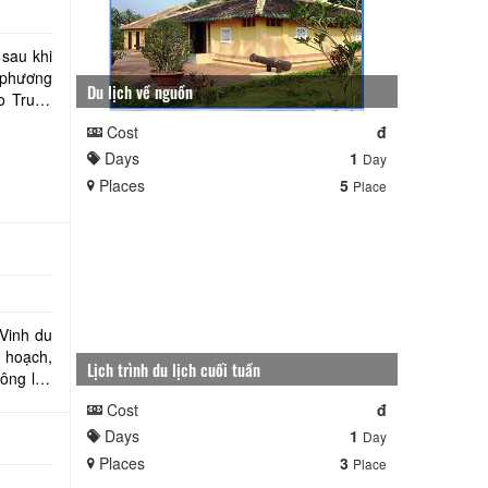
 sau khi
 phương
Du lịch về nguồn
eo Trung
Cost
đ
Days
1
Day
Places
5
Place
 Vinh du
 hoạch,
Lịch trình du lịch cuối tuần
Cost
đ
Days
1
Day
Places
3
Place