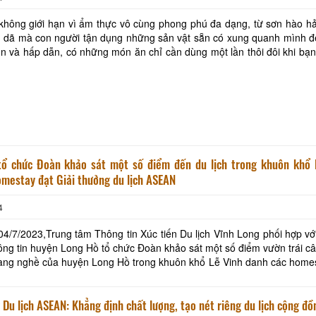
không giới hạn vì ẩm thực vô cùng phong phú đa dạng, từ sơn hào hả
 dã mà con người tận dụng những sản vật sẵn có xung quanh mình để
 và hấp dẫn, có những món ăn chỉ cần dùng một lần thôi đôi khi bạ
Khách sạn Phước Thành IV
Ba Lình Homestay
mãi không quên ! Món cua luộc chấm muối ớt c
Khách sạn Cửu Long
Khách sạn Ngũ Long
Út Trinh Homestay
SaiGon VinhLong Ho
hức Đoàn khảo sát một số điểm đến du lịch trong khuôn khổ Lễ Vinh
mestay đạt Giải thưởng du lịch ASEAN
ONE HOTEL
Khách Sạn Minh Kh
4
4/7/2023,Trung tâm Thông tin Xúc tiến Du lịch Vĩnh Long phối hợp v
ng tin huyện Long Hồ tổ chức Đoàn khảo sát một số điểm vườn trái câ
àng nghề của huyện Long Hồ trong khuôn khổ Lễ Vinh danh các homes
Giải thưởng du lịch ASEAN. Tham gia đoàn
 Du lịch ASEAN: Khẳng định chất lượng, tạo nét riêng du lịch cộng đồ