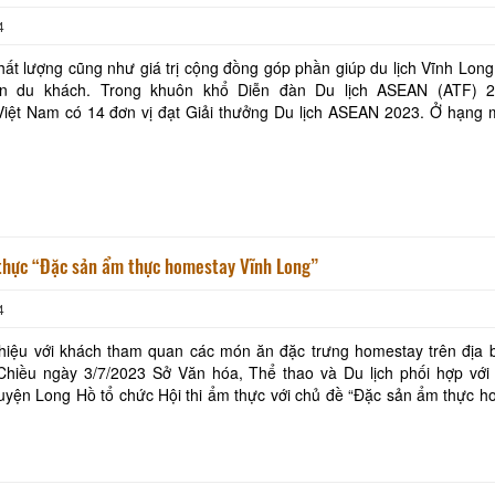
4
ất lượng cũng như giá trị cộng đồng góp phần giúp du lịch Vĩnh Long
ân du khách. Trong khuôn khổ Diễn đàn Du lịch ASEAN (ATF) 2
ệt Nam có 14 đơn vị đạt Giải thưởng Du lịch ASEAN 2023. Ở hạng mục giải
ở có phòng cho khách du lịch thuê (ho
 thực “Đặc sản ẩm thực homestay Vĩnh Long”
4
Khu tưởng niệm cố Thủ tướng Võ
Khu lưu niệm Chủ t
Văn Kiệt
Bộ trưởng Phạm H
hiệu với khách tham quan các món ăn đặc trưng homestay trên địa b
BẢO TÀNG VĨNH LONG
KHU DU LỊCH VINH
yện Long Hồ tổ chức Hội thi ẩm thực với chủ đề “Đặc sản ẩm thực h
 Đây là hoạt động trong sự kiện Lễ vin
Khu lưu niệm Giáo sư, Viện sĩ
VĂN THÁNH MIẾU V
Trần Đại Nghĩa