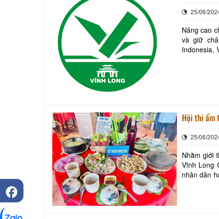
25/06/202
Nâng cao ch
và giữ ch
Indonesia, Vi
thưởng Nhà 
Hội thi ẩm
25/06/202
Nhằm giới t
Vĩnh Long Chiều ngày 3/7/2023 Sở Văn hóa, Thể thao và Du lịch phối hợp với Ủy ban
nhân dân hu
Vĩnh Long”.