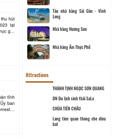
Tàu nhà hàng Sài Gòn - Vĩnh
Long
 thu hút
023 tại
Nhà hàng Hương Sen
Nhà hàng Ẩm Thực Phố
Attractions
ịch Hội đồng
THÁNH TỊNH NGỌC SƠN QUANG
ùng
àn tỉnh
 SANG
DN Du lịch sinh thái SaLa
omestay
CHÙA TIÊN CHÂU
ĨNH LONG