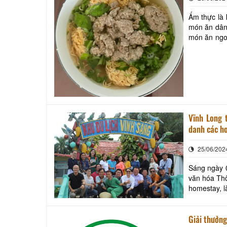
Ẩm thực là 
món ăn dân
món ăn ngon
Vĩnh Long tổ c
danh các ho
25/06/202
Sáng ngày 0
văn hóa Thô
homestay, l
Giải thưởng