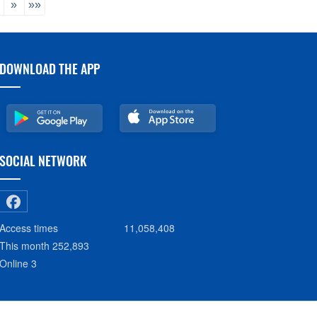
»
»»
DOWNLOAD THE APP
SOCIAL NETWORK
Access times
11,058,408
This month
252,893
Online
3