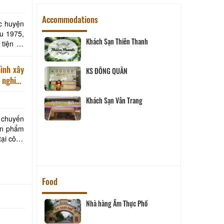
Accommodations
ộc huyện
au 1975,
Khách Sạn Thiên Thanh
tiện cả
hình xây
 Hai
KS ĐÔNG QUÂN
 nghiệp
Khách Sạn Vân Trang
tel
 chuyến
ản phẩm
uê
tại công
Food
Nhà hàng Ẩm Thực Phố