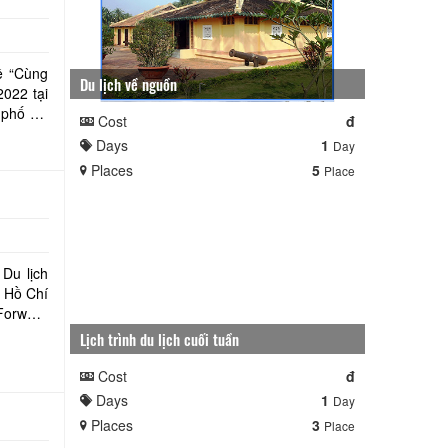
ề “Cùng
Du lịch về nguồn
2022 tại
h phố Hồ
Cost
đ
Days
1
Day
Places
5
Place
Du lịch
ố Hồ Chí
Forward
Lịch trình du lịch cuối tuần
Cost
đ
Days
1
Day
Places
3
Place