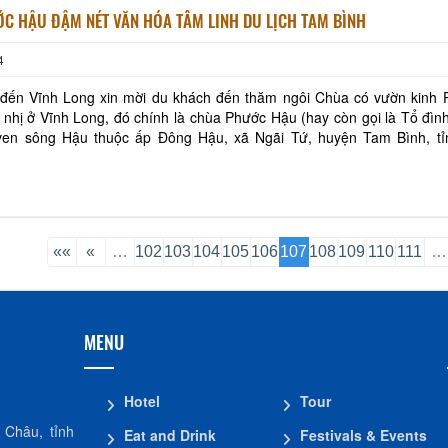
C HẬU ĐẬM NÉT VĂN HÓA TÂM LINH DU LỊCH TAM BÌNH
4
 đến Vĩnh Long xin mời du khách đến thăm ngôi Chùa có vườn kinh 
 nhị ở Vĩnh Long, đó chính là chùa Phước Hậu (hay còn gọi là Tổ đì
en sông Hậu thuộc ấp Đông Hậu, xã Ngãi Tứ, huyện Tam Bình, tỉ
ây từ lâu là một nơi tu hành trang nghiêm
««
«
…
102
103
104
105
106
107
108
109
110
111
…
MENU
Hotel
Tour
 Châu, tỉnh
Eat and Drink
Festivals & Events