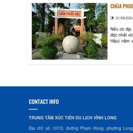
CHÙA PHƯỚ
21/06/202
Nếu có dịp
độc nhất vô
Hậu) nằm v
Long. Nơi đ
CONTACT INFO
TRUNG TÂM XÚC TIẾN DU LỊCH VĨNH LONG
Địa chỉ: số 107/2, đường Phạm Hùng, phường Long