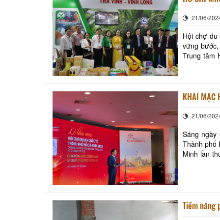
21/06/202
Hội chợ du
vững bước, 
Trung tâm H
Chí Minh là
KHAI MẠC 
21/06/202
Sáng ngày 0
Thành phố H
Minh lần t
Together” v
Tiềm năng p