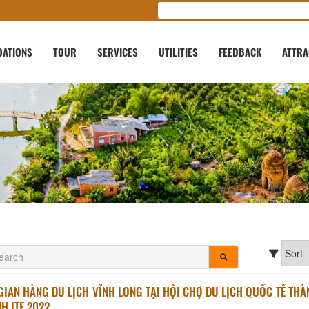
ATIONS
TOUR
SERVICES
UTILITIES
FEEDBACK
ATTRA
GIAN HÀNG DU LỊCH VĨNH LONG TẠI HỘI CHỢ DU LỊCH QUỐC TẾ TH
H ITE 2022