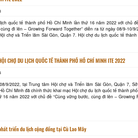
4
 lịch quốc tế thành phố Hồ Chí Minh lần thứ 16 năm 2022 với chủ đ
cùng đi lên – Growing Forward Together” diễn ra từ ngày 08/9-10/9/
ội chợ và Triển lãm Sài Gòn, Quận 7. Hội chợ du lịch quốc tế thàn
 sự kiện du lịch chuyên ngành lớn m
HỘI CHỢ DU LỊCH QUỐC TẾ THÀNH PHỐ HỒ CHÍ MINH ITE 2022
4
8/9/2022, tại Trung tâm Hội chợ và Triển lãm Sài Gòn, Quận 7, Sở 
ồ Chí Minh đã chính thức khai mạc Hội chợ du lịch quốc tế thành ph
hứ 16 năm 2022 với chủ đề “Cùng vững bước, cùng đi lên – Growing 
à nhiều hoạt động hấp dẫn trong khuô
hát triển du lịch cộng đồng tại Cù Lao Mây