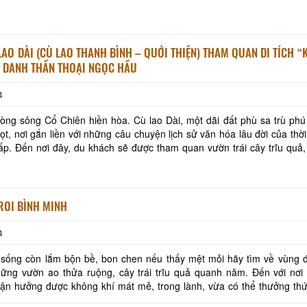
LAO DÀI (CÙ LAO THANH BÌNH – QUỚI THIỆN) THAM QUAN DI TÍCH 
 DANH THẦN THOẠI NGỌC HẦU
4
ng sông Cổ Chiên hiền hòa. Cù lao Dài, một dãi đất phù sa trù phú
gọt, nơi gắn liền với những câu chuyện lịch sử văn hóa lâu đời của thời
ấp. Đến nơi đây, du khách sẽ được tham quan vườn trái cây trĩu quả
 dân dã, đặc sản ở địa phư
ROI BÌNH MINH
4
 sống còn lắm bộn bề, bon chen nếu thấy mệt mỏi hãy tìm về vùng đ
ững vườn ao thửa ruộng, cây trái trĩu quả quanh năm. Đến với nơi 
ận hưởng được không khí mát mẻ, trong lành, vừa có thể thưởng thứ
n rất ngon như cam sành Tam Bình, khoa