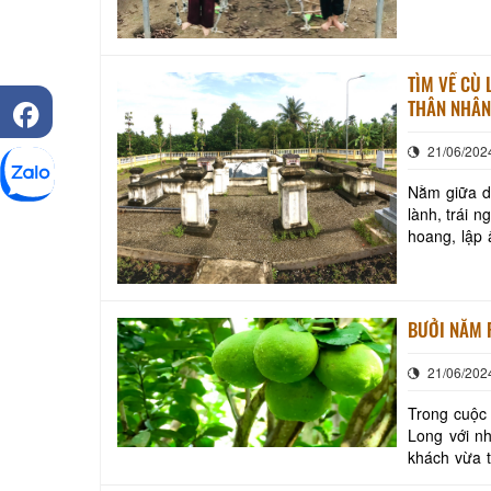
TÌM VỀ CÙ 
THÂN NHÂN
21/06/202
Nằm giữa dò
lành, trái n
hoang, lập 
thức món ăn
BƯỞI NĂM 
21/06/202
Trong cuộc
Long với nh
khách vừa t
loại đặc sả