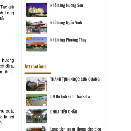
Nhà hàng Hương Sen
nh Long
đến một
Nhà hàng Ngân Vinh
Nhà hàng Phương Thủy
n hương
Attractions
cốt dừa,
ơm ăn là
ịch Hội đồng
THÁNH TỊNH NGỌC SƠN QUANG
ùng
 SANG
DN Du lịch sinh thái SaLa
rĩu quả,
CHÙA TIÊN CHÂU
ĨNH LONG
g là nơi
hề…. chỉ
Lang tien quan thong che dieu