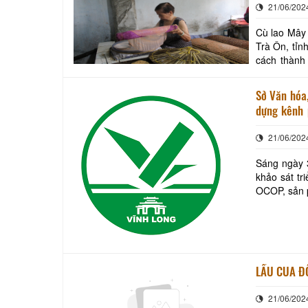
21/06/202
Cù lao Mây 
Trà Ôn, tỉn
cách thành
Sở Văn hóa,
dựng kênh 
nông thôn t
21/06/202
Sáng ngày 
khảo sát t
OCOP, sản p
văn số 680
LẨU CUA Đ
21/06/202