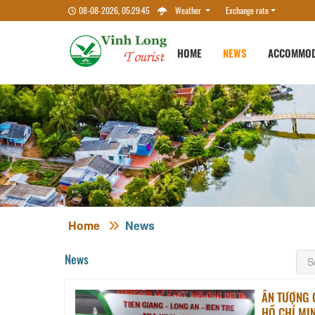
08-08-2026, 05:29:45
Weather
Exchange rate
HOME
NEWS
ACCOMMOD
Home
News
News
ẤN TƯỢNG 
HỒ CHÍ MIN