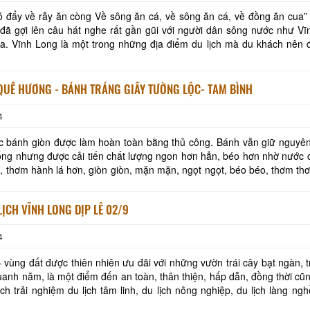
g Về sông ăn cá, về sông ăn cá, về đồng ăn cua” Tác giả
ã gợi lên câu hát nghe rất gần gũi với người dân sông nước như Vĩ
a. Vĩnh Long là một trong những địa điểm du lịch mà du khách nên 
hững chuyến du lịch của bản thân.
HƯƠNG VỊ QUÊ HƯƠNG - BÁNH TRÁNG GIẤY TƯỜNG LỘC- TAM BÌNH
4
c bánh giòn được làm hoàn toàn bằng thủ công. Bánh vẫn giữ nguyê
hống nhưng được cải tiến chất lượng ngon hơn hẳn, béo hơn nhờ nước 
 thơm hành lá hơn, giòn giòn, mặn mặn, ngọt ngọt, béo béo, thơm th
n. Không chỉ trẻ con mà người lớn
Khu tưởng niệm cố Thủ tướng Võ
Khu lưu niệm Chủ t
Văn Kiệt
Bộ trưởng Phạm H
LỊCH VĨNH LONG DỊP LỄ 02/9
BẢO TÀNG VĨNH LONG
KHU DU LỊCH VINH
4
 vùng đất được thiên nhiên ưu đãi với những vườn trái cây bạt ngàn, t
Khu lưu niệm Giáo sư, Viện sĩ
VĂN THÁNH MIẾU V
uanh năm, là một điểm đến an toàn, thân thiện, hấp dẫn, đồng thời cũn
Trần Đại Nghĩa
ch trải nghiệm du lịch tâm linh, du lịch nông nghiệp, du lịch làng ng
 Chí Minh 136 km và TP
Hộ kinh doanh CocoHome
DN Đình Tân Hoa