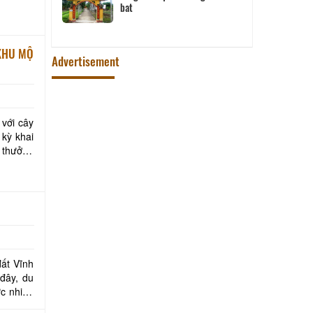
bat
“KHU MỘ
Advertisement
 với cây
 kỳ khai
, thưởng
ất Vĩnh
đây, du
c nhiều