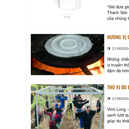
“Gió đưa gió đẩy về rẫy ăn còn
Thanh Sơn đ
của chúng t
lần trong n
21/06/202
Những chiế
vị truyền t
đậm đà hơn,
chỉ có ghiề
THÚ VỊ DU 
21/06/202
Vĩnh Long –
xanh tươi q
giúp du khá
cách TP Hồ