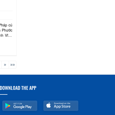
Pháp cú
nh Phước
nh Vĩnh
»
»»
DOWNLOAD THE APP