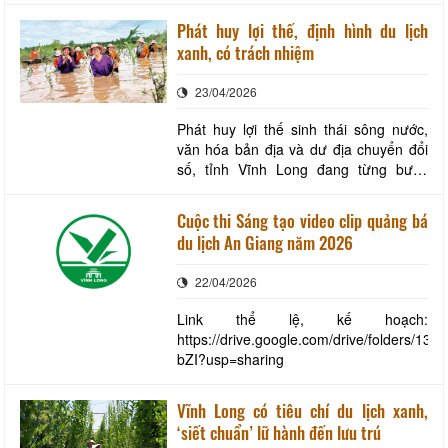
văn hóa, mang đến cho người dân và
Phát huy lợi thế, định hình du lịch
du khách một hành trình về nguồn đầy
xanh, có trách nhiệm
cảm xúc. Các hoạt động được tổ chức
nhằm tưởng nhớ công lao dựng nước
23/04/2026
và giữ nước c
Phát huy lợi thế sinh thái sông nước,
văn hóa bản địa và dư địa chuyển đổi
số, tỉnh Vĩnh Long đang từng bước
định hình hướng đi mới cho ngành du
lịch theo mô hình xanh, tuần hoàn và
Cuộc thi Sáng tạo video clip quảng bá
bền vững. Qua đó, góp phần giữ gìn tài
du lịch An Giang năm 2026
nguyên, bảo tồn tri thức bản địa, tạo
động lực để du lịch địa phương phát
22/04/2026
triển
Link thể lệ, kế hoạch:
https://drive.google.com/drive/folders
bZI?usp=sharing
Vĩnh Long có tiêu chí du lịch xanh,
‘siết chuẩn’ lữ hành đến lưu trú