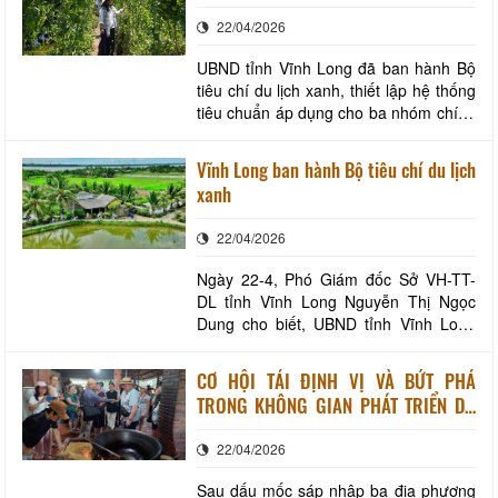
22/04/2026
UBND tỉnh Vĩnh Long đã ban hành Bộ
tiêu chí du lịch xanh, thiết lập hệ thống
tiêu chuẩn áp dụng cho ba nhóm chính
gồm doanh nghiệp lữ hành, khu điểm
du lịch và cơ sở lưu trú. Du khách tham
Vĩnh Long ban hành Bộ tiêu chí du lịch
quan vườn lá sâm trên cù lao Tam
xanh
Hiệp, tỉnh Vĩnh Long. Ảnh: Nguyên
Phong Link full:
22/04/2026
https://thesaigontimes.vn/
Ngày 22-4, Phó Giám đốc Sở VH-TT-
DL tỉnh Vĩnh Long Nguyễn Thị Ngọc
Dung cho biết, UBND tỉnh Vĩnh Long
vừa ban hành Bộ tiêu chí du lịch xanh,
nhằm tạo khung định hướng để các tổ
CƠ HỘI TÁI ĐỊNH VỊ VÀ BỨT PHÁ
chức, cá nhân kinh doanh du lịch trên
TRONG KHÔNG GIAN PHÁT TRIỂN DU
địa bàn chuyển dần sang mô hình phát
LỊCH VĨNH LONG
triển bền vững, thân thiện với môi
22/04/2026
trường, gắn v
Sau dấu mốc sáp nhập ba địa phương