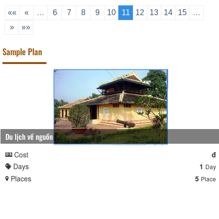
2026. Tại buổi họp, Ông Trần Bá Sanh
- Chủ tịch Hiệp hội Du lịch tỉnh Vĩnh
««
«
…
6
7
8
9
10
11
12
13
14
15
…
Long, Giám đốc Công ty TNHH Du lịch
»
»»
Ba Lan (Điểm du lịch Lan Vương) phát
biểu/tham luận.
Sample Plan
Du lịch về nguồn
Cost
đ
Days
1
Day
Places
5
Place