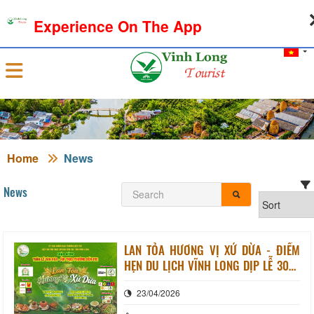
08-08-2026, 11:07:08
WEATHER
EXCHANGE RATE
Experience On The App
Sign in
Home
News
News
LAN TỎA HƯƠNG VỊ XỨ DỪA - ĐIỂM
HẸN DU LỊCH VĨNH LONG DỊP LỄ 30/4
- 01/5 NĂM 2026
23/04/2026