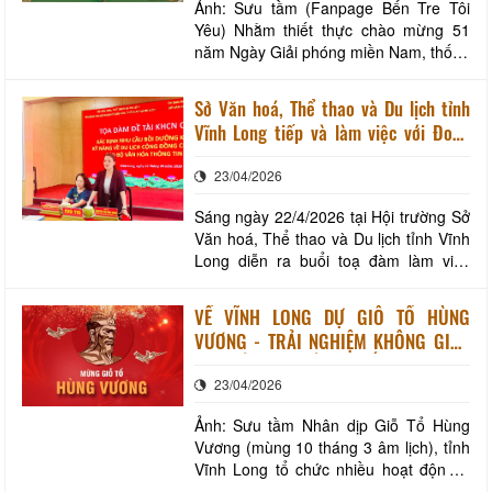
Ảnh: Sưu tầm (Fanpage Bến Tre Tôi
Yêu) Nhằm thiết thực chào mừng 51
năm Ngày Giải phóng miền Nam, thống
nhất đất nước (30/4/1975 - 30/4/2026)
và 140 năm Ngày Quốc tế Lao động
Sở Văn hoá, Thể thao và Du lịch tỉnh
(01/5/1886 - 01/5/2026), phường Bến
Vĩnh Long tiếp và làm việc với Đoàn
Tre phối hợp Hiệp hội Ẩm thực xứ Dừa
công tác Trường Cán bộ quản lý văn
Bến Tre tổ chức “Tuần lễ Văn hóa - Ẩm
23/04/2026
hóa, thể thao và du lịch
thực phường B
Sáng ngày 22/4/2026 tại Hội trường Sở
Văn hoá, Thể thao và Du lịch tỉnh Vĩnh
Long diễn ra buổi toạ đàm làm việc
cùng với đoàn công tác Trường Cán bộ
quản lý văn hóa, thể thao và du lịch với
VỀ VĨNH LONG DỰ GIỖ TỔ HÙNG
đề tài “ Xác định nhu cầu bồi dưỡng
VƯƠNG - TRẢI NGHIỆM KHÔNG GIAN
kiến thức, kỹ năng về du lịch cộng đồng
VĂN HÓA ĐẬM ĐÀ BẢN SẮC DÂN TỘC
cho đội ngũ cán bộ Văn hoá thông t
23/04/2026
Ảnh: Sưu tầm Nhân dịp Giỗ Tổ Hùng
Vương (mùng 10 tháng 3 âm lịch), tỉnh
Vĩnh Long tổ chức nhiều hoạt động ý
nghĩa, trang nghiêm và giàu bản sắc