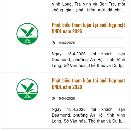
Vĩnh Long, Trà Vinh và Bến Tre, một
không gian phát triển mới đã chính
thức hình thành với quy mô hơn 6.296
km² và dân số trên 4,2 triệu người. Đây
Phát biểu tham luận tại buổi họp mặt
không chỉ là sự mở rộng về mặt địa lý
DNDL năm 2026
mà còn mở ra cơ hội chiến lược để tái
cấu trúc toàn diện ngành du lịch, nâng
19/04/2026
ca
Ngày 18.4.2026 tại khách sạn
Deamond, phường An Hội, tỉnh Vĩnh
Long. Sở Văn hóa, Thể thao và Du lịch
Vĩnh Long tổ chức họp mặt DNDL năm
2026. Tại buổi họp, Ông Ông Phan Văn
Phát biểu tham luận tại buổi họp mặt
Thông - GĐ Công ty TNHH Du lịch Dịch
DNDL năm 2026
vụ Thương mại Cồn Phụng phát
biểu/tham luận. Cổng du lịch Vĩnh Long
19/04/2026
xin trân trọng giới th
Ngày 18.4.2026 tại khách sạn
Deamond, phường An Hội, tỉnh Vĩnh
Long. Sở Văn hóa, Thể thao và Du lịch
Vĩnh Long tổ chức họp mặt DNDL năm