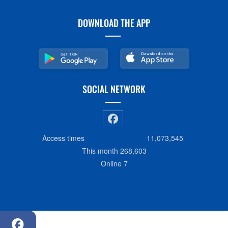
DOWNLOAD THE APP
SOCIAL NETWORK
Access times
11,073,545
This month
268,603
Online
7