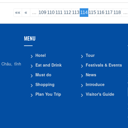
««
«
…
109
110
111
112
113
114
115
116
117
118
…
MENU
Hotel
Tour
 Châu, tỉnh
Eat and Drink
Festivals & Events
Must do
News
Shopping
Introduce
Plan You Trip
Visitor's Guide