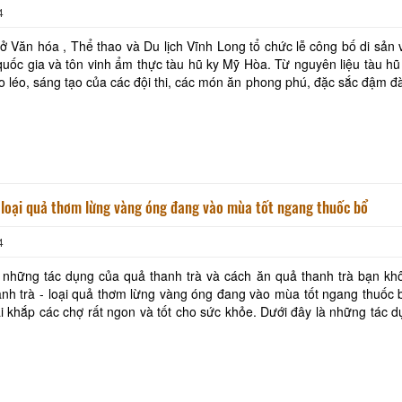
4
ở Văn hóa , Thể thao và Du lịch Vĩnh Long tổ chức lễ công bố di sản
 quốc gia và tôn vinh ẩm thực tàu hũ ky Mỹ Hòa. Từ nguyên liệu tàu hũ
o léo, sáng tạo của các đội thi, các món ăn phong phú, đặc sắc đậm 
 đã được làm ra - Ảnh: CHÍ
 loại quả thơm lừng vàng óng đang vào mùa tốt ngang thuốc bổ
4
 những tác dụng của quả thanh trà và cách ăn quả thanh trà bạn kh
i khắp các chợ rất ngon và tốt cho sức khỏe. Dưới đây là những tác 
quả thanh trà. Thanh trà là quả gì? Thanh