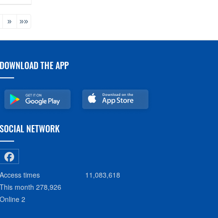
»
»»
DOWNLOAD THE APP
SOCIAL NETWORK
Access times
11,083,618
This month
278,926
Online
2