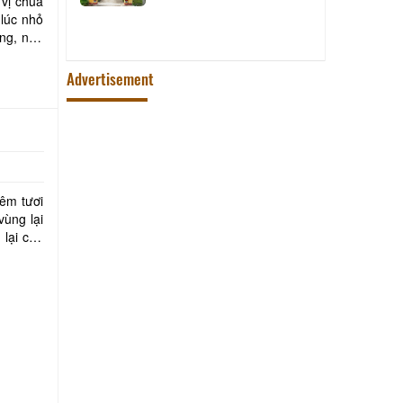
 vị chua
Lang tien quan thong che dieu
 lúc nhỏ
bat
ng, nấu
Advertisement
hêm tươi
vùng lại
 lại cho