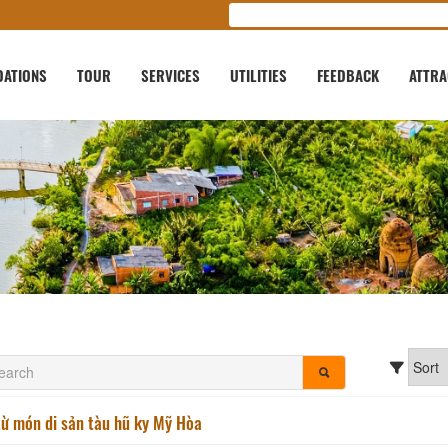
ATIONS
TOUR
SERVICES
UTILITIES
FEEDBACK
ATTRA
từ món di sản tàu hũ ky Mỹ Hòa