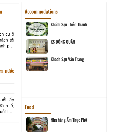
am
Accommodations
Khách Sạn Thiên Thanh
ch cũ ở
ách tới
 Hai
KS ĐÔNG QUÂN
Khách Sạn Vân Trang
tel
ra nước
uê
uổi tiếp
Kinh tế,
Food
Nhà hàng Ẩm Thực Phố