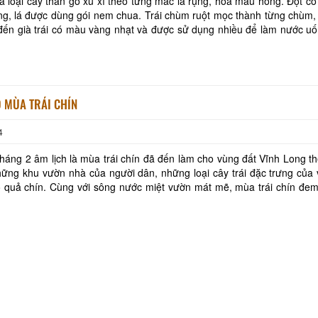
à loại cây thân gỗ xù xì theo từng mắc lá rụng, hoa màu hồng. Đọt có
Hộ kinh doanh CocoHome
DN Đình Tân Hoa
g, lá được dùng gói nem chua. Trái chùm ruột mọc thành từng chùm,
ến già trái có màu vàng nhạt và được sử dụng nhiều để làm nước uố
canh chua, ngâm rượu hoặc làm mứt. Do là c
 MÙA TRÁI CHÍN
4
tháng 2 âm lịch là mùa trái chín đã đến làm cho vùng đất Vĩnh Long t
ững khu vườn nhà của người dân, những loại cây trái đặc trưng của 
 quả chín. Cùng với sông nước miệt vườn mát mẽ, mùa trái chín đem
ước một sức thu hút lạ kỳ khó