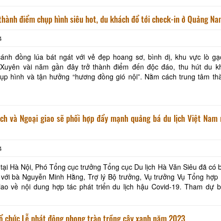
thành điểm chụp hình siêu hot, du khách đổ tới check-in ở Quảng N
4
Khách sạn Phước Thành IV
Ba Lình Homestay
ánh đồng lúa bát ngát với vẻ đẹp hoang sơ, bình dị, khu vực lò gạ
Xuyên vài năm gần đây trở thành điểm đến độc đáo, thu hút du kh
Khách sạn Cửu Long
Khách sạn Ngũ Long
nh và tận hưởng “hương đồng gió nội”. Nằm cách trung tâm thành phố
g 5km, một lò gạch cũ có vẻ ngoài hoang
Út Trinh Homestay
SaiGon VinhLong Ho
ịch và Ngoại giao sẽ phối hợp đẩy mạnh quảng bá du lịch Việt Nam 
ONE HOTEL
Khách Sạn Minh Kh
4
 tại Hà Nội, Phó Tổng cục trưởng Tổng cục Du lịch Hà Văn Siêu đã có b
 với bà Nguyễn Minh Hằng, Trợ lý Bộ trưởng, Vụ trưởng Vụ Tổng hợp 
về nội dung hợp tác phát triển du lịch hậu Covid-19. Tham dự buổi làm
a Tổng cục Du lịch có lãnh đ
tổ chức Lễ phát động phong trào trồng cây xanh năm 2023