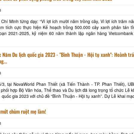
4
 Chí Minh từng dạy: “Vì lợi ích mười năm trồng cây, Vì lợi ích trăm n
ằm tích cực thực hiện Kế hoạch trồng 500.000 cây xanh phân tán tỉ
đoạn 2021-2025, kỷ niệm 60 năm thành lập ngân hàng Vietcombank
iệu anh hùng lao động. Sáng nay ngày
 Năm Du lịch quốc gia 2023 - "Bình Thuận - Hội tụ xanh": Hoành tr
g...
4
/3, tại NovaWorld Phan Thiết (xã Tiến Thành - TP. Phan Thiết), UB
Khu tưởng niệm cố Thủ tướng Võ
Khu lưu niệm Chủ t
phối hợp Bộ Văn hóa, Thể thao và Du lịch đã long trọng tổ chức Lễ 
Văn Kiệt
Bộ trưởng Phạm H
c gia 2023 với chủ đề “Bình Thuận - Hội tụ xanh”. Dự Lễ khai mạc có các
ương Đình Huệ - Ủy viên Bộ Chín
BẢO TÀNG VĨNH LONG
KHU DU LỊCH VINH
 mứt chùm ruột mẹ làm!
Khu lưu niệm Giáo sư, Viện sĩ
VĂN THÁNH MIẾU V
4
Trần Đại Nghĩa