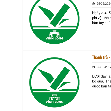
25/06/202
Ngày 3-4, S
phi vật thể
bàn tay khé
vị miền Tây
Thanh trà -
25/06/202
Dưới đây là
bỏ qua. Thanh trà - loại quả thơm lừng vàng óng đang vào mùa tốt ngang thuốc bổ đang
được bán tạ