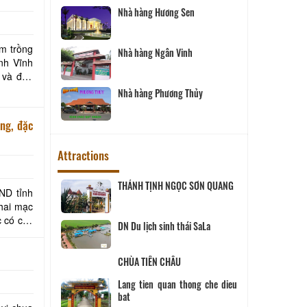
Nhà hàng Hương Sen
ăm trồng
nh Vĩnh
Nhà hàng Ngân Vinh
 và đón
Nhà hàng Phương Thủy
áng, đặc
Attractions
ND tỉnh
ịch Hội đồng
THÁNH TỊNH NGỌC SƠN QUANG
khai mạc
ùng
 SANG
DN Du lịch sinh thái SaLa
CHÙA TIÊN CHÂU
ĨNH LONG