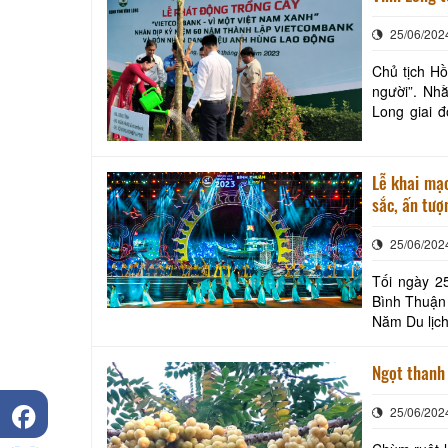
25/06/202
Chủ tịch Hồ
người”. Nh
Long giai 
nhận danh h
Lễ khai mạc
sắc, ấn tượn
25/06/202
Tối ngày 25
Bình Thuận 
Năm Du lịch quố
đồng chí: V
Ngọt thanh
25/06/202