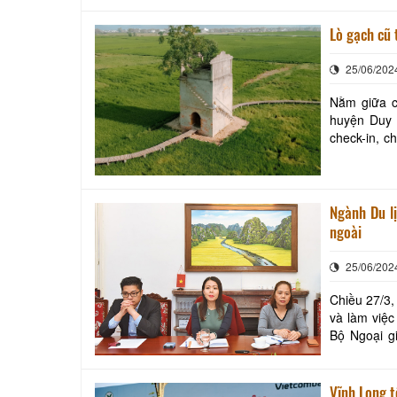
Lò gạch cũ 
25/06/202
Nằm giữa c
huyện Duy 
check-in, chụp hì
Hội An chừn
Ngành Du l
ngoài
25/06/202
Chiều 27/3,
và làm việc
Bộ Ngoại giao 
việc, về phí
Vĩnh Long 