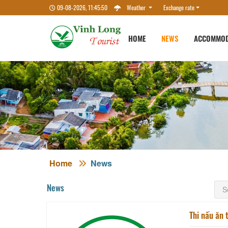
09-08-2026, 11:45:51
Weather
Exchange rate
HOME
NEWS
ACCOMMOD
Home
News
News
Thi nấu ăn 