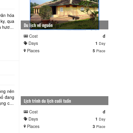
 văn hóa
 ky, qua
Du lịch về nguồn
đà hương
Cost
đ
Days
1
Day
Places
5
Place
ông nên
Lịch trình du lịch cuối tuần
dụng của
Cost
đ
Days
1
Day
Places
3
Place