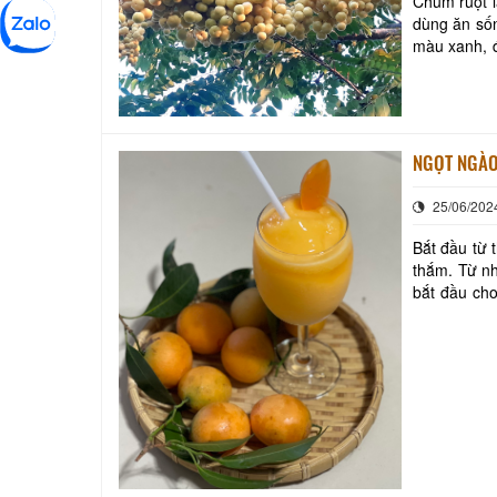
Chùm ruột l
dùng ăn sốn
màu xanh, đ
NGỌT NGÀO
25/06/202
Bắt đầu từ 
thắm. Từ nh
bắt đầu cho
vùng sông n