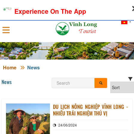
09-08-2026, 08:34:12
WEATHER
EXCHANGE RATE
Experience On The App
Sign in
Home
News
News
DU LỊCH NÔNG NGHIỆP VĨNH LONG -
NHIỀU TRẢI NGHIỆM THÚ VỊ
24/06/2024