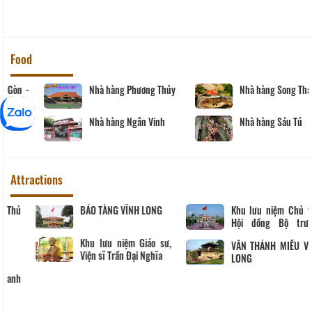
Food
Nhà hàng Phương Thủy
Nhà hàng Song Thảo
Nhà hàng Ngân Vinh
Nhà hàng Sáu Tú
Attractions
Khu tưởng niệm cố Thủ
BẢO TÀNG VĨNH LONG
tướng Võ Văn Kiệt
Khu lưu niệm Giáo sư,
Viện sĩ Trần Đại Nghĩa
Hộ kinh doanh
CocoHome