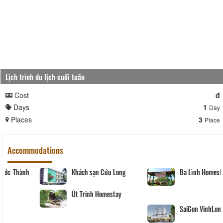
Lịch trình du lịch cuối tuần
Cost
đ
Days
1
Day
Places
3
Place
Accommodations
Khách sạn Phước Thành
Khách sạn Cửu Long
IV
Út Trinh Homestay
ONE HOTEL