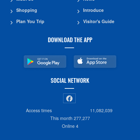
Shopping
Introduce
Plan You Trip
Visitor's Guide
DOWNLOAD THE APP
SOCIAL NETWORK
Access times
11,082,039
This month
277,277
Online
4