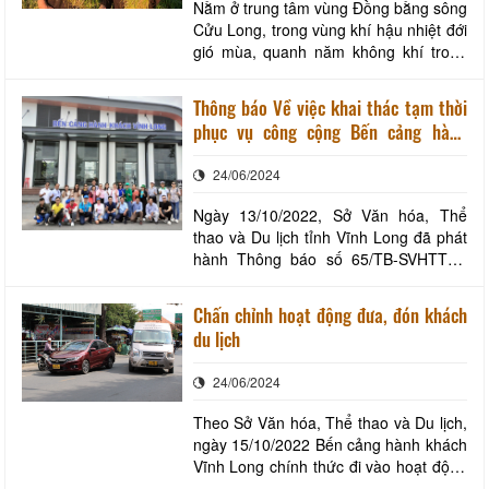
Nằm ở trung tâm vùng Đồng bằng sông
Cửu Long, trong vùng khí hậu nhiệt đới
gió mùa, quanh năm không khí trong
lành, mát mẻ. Bên cạnh đó, vùng đất
này còn được phù sa của 02 dòng sông
Thông báo Về việc khai thác tạm thời
Tiền và sông Hậu bồi đắp quanh năm
phục vụ công cộng Bến cảng hành
tạo nên một vùng đất trù phú, màu mở
khách Vĩnh Long (Lần 2)
rất thuận lợi để phát triển kinh tế, đặc
24/06/2024
biệt
Ngày 13/10/2022, Sở Văn hóa, Thể
thao và Du lịch tỉnh Vĩnh Long đã phát
hành Thông báo số 65/TB-SVHTTDL
về việc khai thác tạm thời phục vụ công
cộng Bến cảng hành khách Vĩnh Long
Chấn chỉnh hoạt động đưa, đón khách
gửi đến Quý cơ quan, doanh nghiệp du
du lịch
lịch trong và ngoài tỉnh. Tuy nhiên, thực
tế thời gian qua vẫn còn một số trường
24/06/2024
h
Theo Sở Văn hóa, Thể thao và Du lịch,
ngày 15/10/2022 Bến cảng hành khách
Vĩnh Long chính thức đi vào hoạt động
để đảm bảo an toàn cho khách du lịch