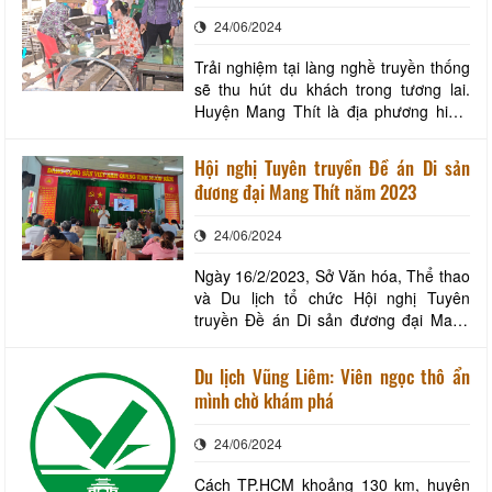
tọa lạc tại số 118C/10, ấp Bình Lương,
24/06/2024
xã
Trải nghiệm tại làng nghề truyền thống
sẽ thu hút du khách trong tương lai.
Huyện Mang Thít là địa phương hiếm
hoi trên cả nước còn lưu giữ được khối
di sản kiến trúc cùng nghề sản xuất
Hội nghị Tuyên truyền Đề án Di sản
gạch, gốm truyền thống với gần 1.500
đương đại Mang Thít năm 2023
lò gạch. Đề án Di sản đương đại Mang
Thít đang được triển khai từng bước m
24/06/2024
Ngày 16/2/2023, Sở Văn hóa, Thể thao
và Du lịch tổ chức Hội nghị Tuyên
truyền Đề án Di sản đương đại Mang
Thít đến các hộ dân tại các xã Mỹ An,
Mỹ Phước, Hòa Tịnh, Nhơn Phú. Ông
Du lịch Vũng Liêm: Viên ngọc thô ẩn
Phan Văn Giàu – Tỉnh ủy viên - Giám
mình chờ khám phá
đốc Sở VHTTDL chủ trì hội nghị. Ông
Phan Văn Giàu – Tỉnh ủy viên - Giám
24/06/2024
đốc Sở chủ trì
Cách TP.HCM khoảng 130 km, huyện