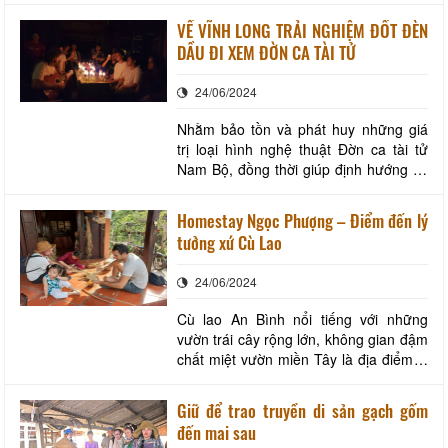
khi đến tham quan, nghỉ dưỡng tại tỉnh
VỀ VĨNH LONG TRẢI NGHIỆM ĐỐT ĐÈN
và chủ động hướng dẫn các phương
DẦU ĐI XEM ĐỜN CA TÀI TỬ
tiện vận chuyển thủy nội địa trên địa
bàn tỉnh thực hiện việc neo, đổ đúng
24/06/2024
nơi
Nhằm bảo tồn và phát huy những giá
trị loại hình nghệ thuật Đờn ca tài tử
Nam Bộ, đồng thời giúp định hướng và
phát triển theo đúng những giá trị
truyền thống song song với sự phát
Homestay Ngọc Phượng – Điểm đến lý
triển của xã hội. Ngày 07 tháng 6 năm
tưởng xứ Cù Lao
2022 UBND tỉnh Vĩnh Long ban hành
Quyết định số 1109/QĐ-UBND về
24/06/2024
việc Phê duyệt Đề
Cù lao An Bình nổi tiếng với những
vườn trái cây rộng lớn, không gian đậm
chất miệt vườn miền Tây là địa điểm lý
tưởng để du khách đến khám phá, trải
nghiệm. Homestay Ngọc Phượng được
Giữ để trao truyền di sản gạch gốm
xây dựng dọc theo bờ sông Cổ Chiên,
đến mai sau
cách bến phà An Bình khoảng 500 mét,