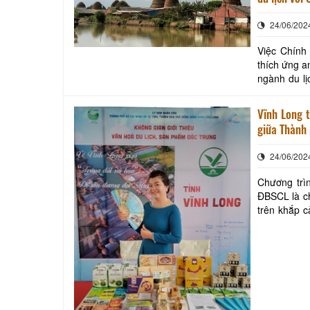
24/06/202
Việc Chính
thích ứng a
ngành du lị
gian qua. Đặ
Vĩnh Long t
giữa Thành
24/06/202
Chương trìn
ĐBSCL là ch
trên khắp cả nước
dung triển k