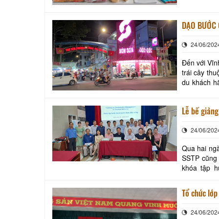
DẠO BƯỚC 
24/06/202
Đến với Vĩn
trái cây th
du khách hã
đêm phường
Lễ bế giảng
24/06/202
Qua hai ngà
SSTP cũng n
khóa tập h
Tổ chức lớp
24/06/202