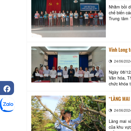
Nhằm bồi d
chế biến cá
Trung tâm 
Long, Sở Vă
Vĩnh Long t
24/06/202
Ngày 08/12
Văn hóa, Th
chức khóa tập huấn 
sự tài trợ c
“LÀNG MAI
24/06/202
Làng mai và
của khu vực