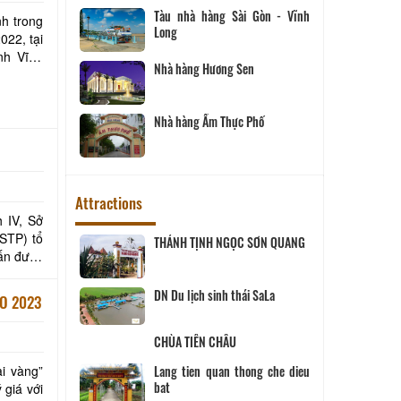
Tàu nhà hàng Sài Gòn - Vĩnh
h trong
Long
022, tại
nh Vĩnh
Nhà hàng Hương Sen
Nhà hàng Ẩm Thực Phố
Attractions
 IV, Sở
STP) tổ
ịch Hội đồng
THÁNH TỊNH NGỌC SƠN QUANG
ùng
 SANG
DN Du lịch sinh thái SaLa
O 2023
CHÙA TIÊN CHÂU
ĨNH LONG
i vàng”
 giá với
Lang tien quan thong che dieu