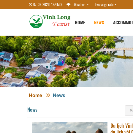
07-08-2026, 12:41:40
Weather
Exchange rate
HOME
NEWS
ACCOMMOD
Home
News
News
Du lịch Vĩn
du lịch vớ