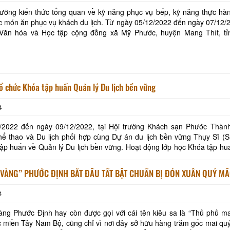
ưỡng kiến thức tổng quan về kỹ năng phục vụ bếp, kỹ năng thực hàn
c món ăn phục vụ khách du lịch. Từ ngày 05/12/2022 đến ngày 07/12/2
Văn hóa và Học tập cộng đồng xã Mỹ Phước, huyện Mang Thít, tỉ
n hóa, Thể thao và Du lịch phối hợp cùng
ổ chức Khóa tập huấn Quản lý Du lịch bền vững
4
/2022 đến ngày 09/12/2022, tại Hội trường Khách sạn Phước Thành
ể thao và Du lịch phối hợp cùng Dự án du lịch bền vững Thụy Sĩ (S
Khu tưởng niệm cố Thủ tướng Võ
Khu lưu niệm Chủ t
về Quản lý Du lịch bền vững. Hoạt động lớp học Khóa tập huấn được
Văn Kiệt
Bộ trưởng Phạm H
ủa Dự án Chương trình phát triển du
BẢO TÀNG VĨNH LONG
KHU DU LỊCH VINH
 VÀNG” PHƯỚC ĐỊNH BẮT ĐẦU TẤT BẬT CHUẨN BỊ ĐÓN XUÂN QUÝ MÃ
4
Khu lưu niệm Giáo sư, Viện sĩ
VĂN THÁNH MIẾU V
Trần Đại Nghĩa
ng Phước Định hay còn được gọi với cái tên kiêu sa là “Thủ phủ ma
 miền Tây Nam Bộ, cũng chỉ vì nơi đây sở hữu hàng trăm gốc mai quý
Hộ kinh doanh CocoHome
DN Đình Tân Hoa