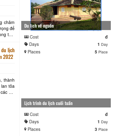
ng châm
Du lịch về nguồn
trọng để
ong thời
Cost
đ
Days
1
Day
 du lịch
Places
5
Place
ăm 2022
h, thành
 lan tỏa
Lịch trình du lịch cuối tuần
Cost
đ
Days
1
Day
Places
3
Place