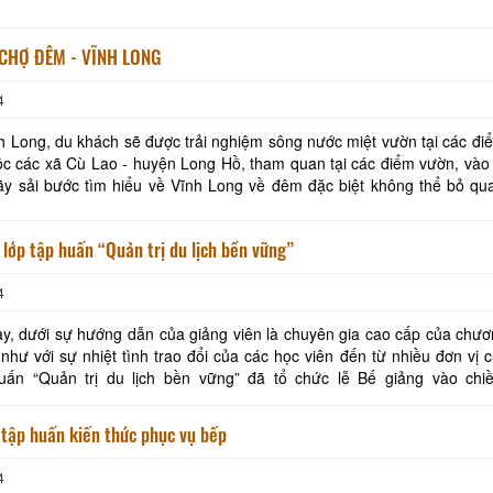
CHỢ ĐÊM - VĨNH LONG
Khách sạn Phước Thành IV
Ba Lình Homestay
4
h Long, du khách sẽ được trải nghiệm sông nước miệt vườn tại các đ
Khách sạn Cửu Long
Khách sạn Ngũ Long
uộc các xã Cù Lao - huyện Long Hồ, tham quan tại các điểm vườn, vào 
y sải bước tìm hiểu về Vĩnh Long về đêm đặc biệt không thể bỏ qua
 1 của Vĩnh Long. Chợ Đêm Thành
Út Trinh Homestay
SaiGon VinhLong Ho
 lớp tập huấn “Quản trị du lịch bền vững”
ONE HOTEL
4
Khách Sạn Minh Kh
y, dưới sự hướng dẫn của giảng viên là chuyên gia cao cấp của chươ
hư với sự nhiệt tình trao đổi của các học viên đến từ nhiều đơn vị c
uấn “Quản trị du lịch bền vững” đã tổ chức lễ Bế giảng vào chi
10/12/2022. Khóa tập huấn đã giúp học viên c
 tập huấn kiến thức phục vụ bếp
4