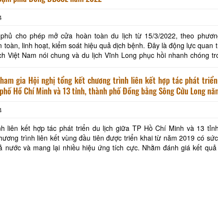
4
 phủ cho phép mở cửa hoàn toàn du lịch từ 15/3/2022, theo phươ
n toàn, linh hoạt, kiểm soát hiệu quả dịch bệnh. Đây là động lực quan 
ch Việt Nam nói chung và du lịch Vĩnh Long phục hồi nhanh chóng tr
c biệt, trong chương trình liên
ham gia Hội nghị tổng kết chương trình liên kết hợp tác phát triển
 phố Hồ Chí Minh và 13 tỉnh, thành phố Đồng bằng Sông Cửu Long n
4
h liên kết hợp tác phát triển du lịch giữa TP Hồ Chí Minh và 13 tỉn
ương trình liên kết vùng đầu tiên được triển khai từ năm 2019 có sức
 và mang lại nhiều hiệu ứng tích cực. Nhằm đánh giá kết quả các nội
hai liên kết hợp tác phát t