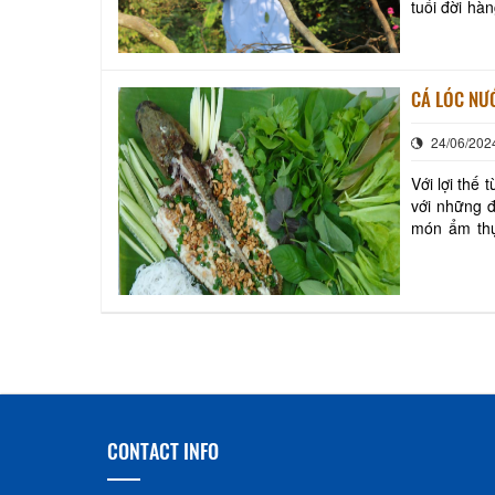
tuổi đời hà
du khách về
CÁ LÓC NƯ
24/06/202
Với lợi thế
với những đ
món ẩm thự
nước của nh
CONTACT INFO