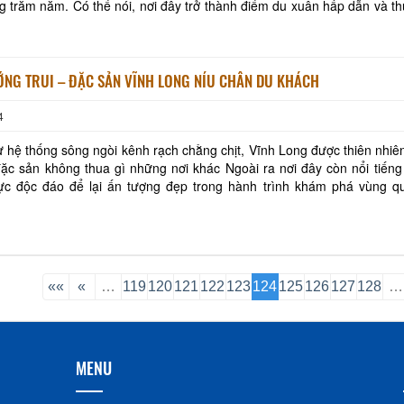
ng trăm năm. Có thể nói, nơi đây trở thành điểm du xuân hấp dẫn và th
 thăm Vĩnh Long vào đúng dịp t
ỚNG TRUI – ĐẶC SẢN VĨNH LONG NÍU CHÂN DU KHÁCH
4
 từ hệ thống sông ngòi kênh rạch chằng chịt, Vĩnh Long được thiên nhiê
ặc sản không thua gì những nơi khác Ngoài ra nơi đây còn nổi tiếng
c độc đáo để lại ấn tượng đẹp trong hành trình khám phá vùng q
iều du khách. Trong đó, nổi tiếng
««
«
…
119
120
121
122
123
124
125
126
127
128
…
MENU