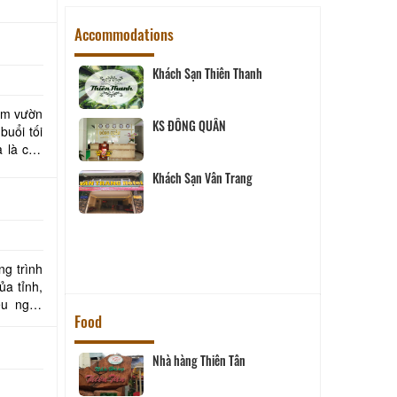
Accommodations
Khách Sạn Thiên Thanh
iểm vườn
 Hai
KS ĐÔNG QUÂN
buổi tối
 là chợ
Khách Sạn Vân Trang
tel
uê
ng trình
ủa tỉnh,
ều ngày
Food
Nhà hàng Thiên Tân