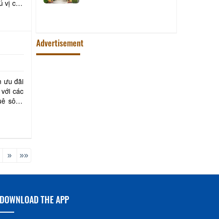
ú vị cho
bat
Advertisement
n ưu đãi
 với các
uê sông
»
»»
DOWNLOAD THE APP