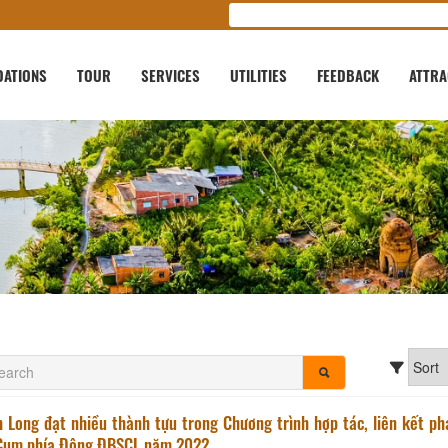
ATIONS
TOUR
SERVICES
UTILITIES
FEEDBACK
ATTRA
h Long đạt nhiều thành tựu trong Chương trình hợp tác, liên kết ph
i Cụm phía Đông ĐBSCL năm 2022