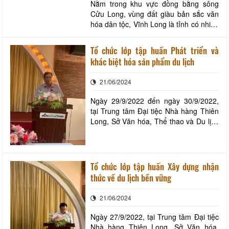
Nằm trong khu vực đồng bằng sông
Cửu Long, vùng đất giàu bản sắc văn
hóa dân tộc, Vĩnh Long là tỉnh có nhiều
đồng bào dân tộc cùng sinh sống.
Ngoài người Kinh chiếm đa số, còn có
Tổ chức lớp tập huấn Phát triển và
19 dân tộc thiểu số khác như Khmer,
khác biệt hóa sản phẩm du lịch
Hoa, Chăm, Mường, Thái, Mông, Thổ,
… Trong đó, người Khmer chiếm
21/06/2024
2,21%; người Hoa chiế
Ngày 29/9/2022 đến ngày 30/9/2022,
tại Trung tâm Đại tiệc Nhà hàng Thiên
Long, Sở Văn hóa, Thể thao và Du lịch
phối hợp cùng Dự án du lịch bền vững
SSTP Thụy Sĩ tổ chức lớp tập huấn
Phát triển và khác biệt hóa sản phẩm
du lịch. Ông Phan Văn Giàu, Giám
Tổ chức lớp tập huấn Xây dựng nhận
đốc Sở VHTTDL phát biểu bế giảng lớp
thức về du lịch bền vững
tập huấn
21/06/2024
Ngày 27/9/2022, tại Trung tâm Đại tiệc
Nhà hàng Thiên Long, Sở Văn hóa,