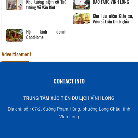
BẢO TÀNG VĨNH LONG
Khu lưu niệm Chủ tịch
Hội đồng Bộ trưởng
Phạm Hùng
Khu lưu niệm Giáo sư,
VĂN THÁNH MIẾU VĨNH
D
Viện sĩ Trần Đại Nghĩa
LONG
Advertisement
CONTACT INFO
TRUNG TÂM XÚC TIẾN DU LỊCH VĨNH LONG
Địa chỉ: số 107/2, đường Phạm Hùng, phường Long Châu, tỉnh
Vĩnh Long