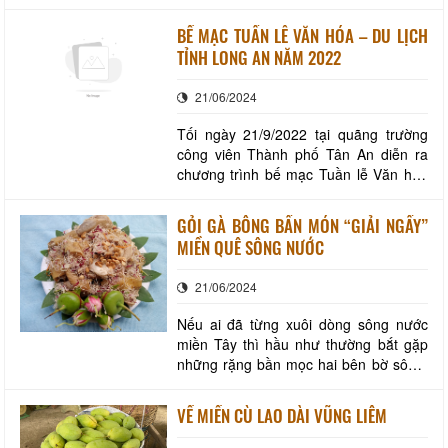
IX năm 2022 chính thức được khai mạc
với chủ đề “Tư duy lại về du lịch”. Ngày
BẾ MẠC TUẦN LỄ VĂN HÓA – DU LỊCH
hội là sự kiện thường niên do UBND
TỈNH LONG AN NĂM 2022
huyện Phong Điền phối hợp Sở Văn
hóa, Thể thao và Du lịch thành phố tổ
21/06/2024
chức
Tối ngày 21/9/2022 tại quãng trường
công viên Thành phố Tân An diễn ra
chương trình bế mạc Tuần lễ Văn hóa
– Du lịch Long năm 2022, được trực
tiếp trên Đài Phát thanh và Truyền hình
GỎI GÀ BÔNG BẦN MÓN “GIẢI NGẤY”
Long An. Tuần lễ Văn hóa – Du lịch
MIỀN QUÊ SÔNG NƯỚC
Long An là hoạt động chào mừng kỷ
niệm 55 Long An được tặng 8 chữ vàng
21/06/2024
“Trung dũng
Nếu ai đã từng xuôi dòng sông nước
miền Tây thì hầu như thường bắt gặp
những rặng bần mọc hai bên bờ sông.
Cây bần, còn có tên gọi là “Thủy liễu”,
thường mọc hoang hoặc được người
VỀ MIỀN CÙ LAO DÀI VŨNG LIÊM
dân trồng không chỉ để giữ phù sa,
chống sạt lở đất hai bên bờ sông mà tất