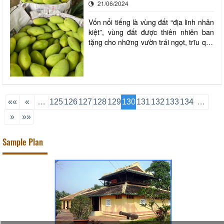
21/06/2024
cả các bộ phận của cây còn có thể
Vốn nổi tiếng là vùng đất “địa linh nhân
kiệt”, vùng đất được thiên nhiên ban
tặng cho những vườn trái ngọt, trĩu quả
quanh năm. Những năm qua, du lịch
Vĩnh Long nói chung và du lịch huyện
Vũng Liêm nói riêng đã dần khẳng định
được vai trò, vị trí của mình ở khu vực
và cả nước, tạo ra một điểm nhấn
««
«
…
125
126
127
128
129
130
131
132
133
134
…
»
»»
Sample Plan