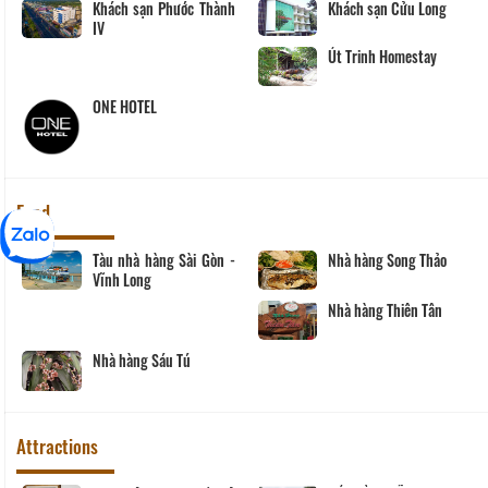
Khách sạn Cửu Long
Ba Lình Homestay
K
Út Trinh Homestay
SaiGon VinhLong Hotel
K
Food
hố
Nhà hàng Hương Sen
Tàu nhà hàng Sài Gòn 
Vĩnh Long
Nhà hàng Phương Thủy
Nhà hàng Sáu Tú
Attractions