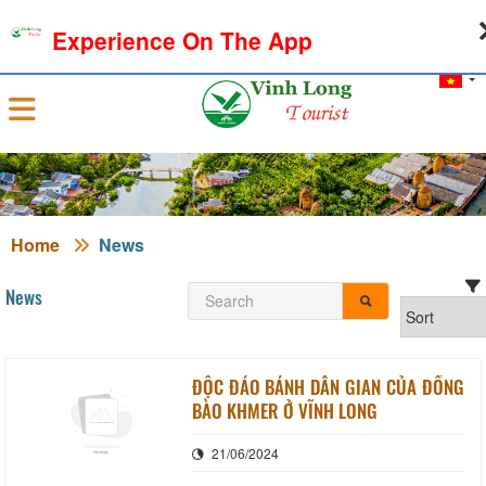
09-08-2026, 01:23:45
WEATHER
EXCHANGE RATE
Experience On The App
Sign in
Home
News
News
ĐỘC ĐÁO BÁNH DÂN GIAN CỦA ĐỒNG
BÀO KHMER Ở VĨNH LONG
21/06/2024