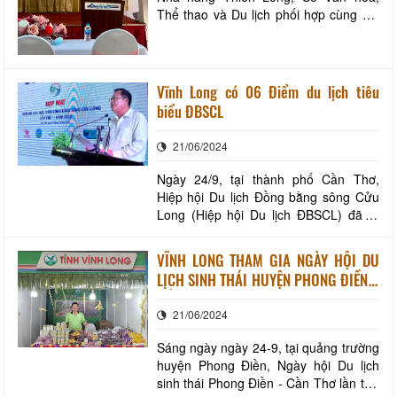
Thể thao và Du lịch phối hợp cùng Dự
án du lịch bền vững SSTP Thụy Sĩ tổ
chức lớp tập huấn Xây dựng nhận thức
về du lịch bền vững. Tham gia lớp tập
huấn có 23 học viên là đại diện các
Vĩnh Long có 06 Điểm du lịch tiêu
doanh nghiệp lữ hành, cơ sở lưu trú du
biểu ĐBSCL
lịch
21/06/2024
Ngày 24/9, tại thành phố Cần Thơ,
Hiệp hội Du lịch Đồng bằng sông Cửu
Long (Hiệp hội Du lịch ĐBSCL) đã tổ
chức Họp mặt “Điểm du lịch tiêu biểu
ĐBSCL lần thứ I-năm 2022”. Hiệp hội
VĨNH LONG THAM GIA NGÀY HỘI DU
Du lịch ĐBSCL cho biết năm 2022 đã
LỊCH SINH THÁI HUYỆN PHONG ĐIỀN –
bình chọn thêm 05 điểm mới Điểm du
CẦN THƠ NĂM 2022
lịch tiêu biểu ĐBSCL, nâng tổng số hiện
21/06/2024
có lên 43 Đ
Sáng ngày ngày 24-9, tại quảng trường
huyện Phong Điền, Ngày hội Du lịch
sinh thái Phong Điền - Cần Thơ lần thứ