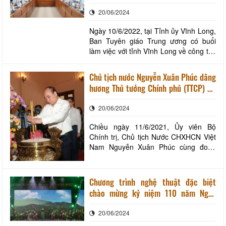
Võ Văn Kiệt
thuận lợi, những năm gần đây tỉnh Vĩnh
20/06/2024
Lon
Ngày 10/6/2022, tại Tỉnh ủy Vĩnh Long,
Ban Tuyên giáo Trung ương có buổi
làm việc với tỉnh Vĩnh Long về công tác
chuẩn bị tổ chức các hoạt động kỷ
niệm 100 năm Ngày sinh TTCP Võ Văn
Chủ tịch nước Nguyễn Xuân Phúc dâng
Kiệt (23/11/1922-23/11/2022). Quang
hương Thủ tướng Chính phủ (TTCP) Võ
cảnh buổi làm việc về công tác chuẩn
Văn Kiệt
bị tổ chức các hoạt động kỷ niệm 100
20/06/2024
năm Ng
Chiều ngày 11/6/2021, Ủy viên Bộ
Chính trị, Chủ tịch Nước CHXHCN Việt
Nam Nguyễn Xuân Phúc cùng đoàn
lãnh đạo Đảng, Nhà nước đến dâng
hoa, dâng hương TTCP Võ Văn Kiệt, tại
Khu Tưởng niệm TTCP Võ Văn Kiệt (thị
Chương trình nghệ thuật đặc biệt
trấn Vũng Liêm, huyện Vũng Liêm).
chào mừng kỷ niệm 110 năm Ngày
Chủ tịch nước Nguyễn Xuân Phúc dâng
sinh Chủ tịch hội đồng Bộ trưởng
hương TTCP Võ Văn K
20/06/2024
Phạm Hùng