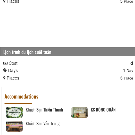
Places
5
Place
Lịch trình du lịch cuối tuần
Cost
đ
Days
1
Day
Places
3
Place
Accommodations
Khách Sạn Thiên Thanh
KS ĐÔNG QUÂN
Khách Sạn Vân Trang