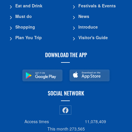
Eat and Drink
Festivals & Events
Must do
News
Shopping
Introduce
Plan You Trip
Visitor's Guide
DOWNLOAD THE APP
SOCIAL NETWORK
Access times
11,078,409
This month
273,565