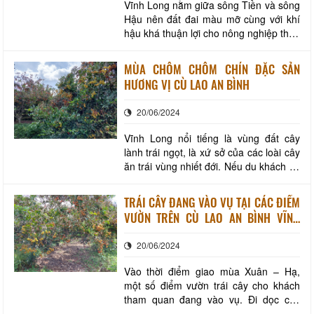
Vĩnh Long nằm giữa sông Tiền và sông
Hậu nên đất đai màu mỡ cùng với khí
hậu khá thuận lợi cho nông nghiệp theo
hướng đa canh, thâm canh tăng vụ và
thích hợp cho đa dạng sinh học tự
MÙA CHÔM CHÔM CHÍN ĐẶC SẢN
nhiên phát triển, lại đảm bảo đủ nước
HƯƠNG VỊ CÙ LAO AN BÌNH
ngọt quanh năm phục vụ phát triển
ngành nông nghiệp. Khai thác những
20/06/2024
lợi thế đó,
Vĩnh Long nổi tiếng là vùng đất cây
lành trái ngọt, là xứ sở của các loài cây
ăn trái vùng nhiết đới. Nếu du khách có
dịp về thăm vùng đất này và xuôi theo
dòng Cổ Chiên mà chưa thưởng thức
TRÁI CÂY ĐANG VÀO VỤ TẠI CÁC ĐIỂM
một loại trái cây đặc sản, thơm ngon
VƯỜN TRÊN CÙ LAO AN BÌNH VĨNH
vào mỗi độ hè sang thì xem như du
LONG
khách chưa tới Vĩnh Long. Đó chính là
20/06/2024
c
Vào thời điểm giao mùa Xuân – Hạ,
một số điểm vườn trái cây cho khách
tham quan đang vào vụ. Đi dọc các
tuyến đường trên Cù lao An Bình có thể