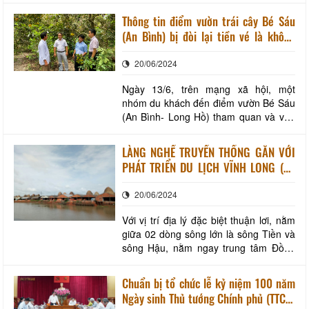
dễ dàng bắt gặp các bảng hiệu giới
Thông tin điểm vườn trái cây Bé Sáu
thiệu các dịch vụ hấp dẫn, loại trái cây
(An Bình) bị đòi lại tiền vé là không
chính phục vụ du khách vào mùa này
đúng sự thật
là chôm chôm, các loại trái cây khác
20/06/2024
như nhãn,
Ngày 13/6, trên mạng xã hội, một
nhóm du khách đến điểm vườn Bé Sáu
(An Bình- Long Hồ) tham quan và vào
vườn chôm chôm ăn trái cây tại vườn
với giá 50.000 đ/người. Sau đó, nhóm
LÀNG NGHỀ TRUYỀN THỐNG GẮN VỚI
du khách này quay ra, đòi lại phân nửa
PHÁT TRIỂN DU LỊCH VĨNH LONG (KỲ
tiền với lý do vườn có quá ít trái chín.
1)
Chủ vườn không đồng ý vì cho rằng
20/06/2024
yêu cầu n
Với vị trí địa lý đặc biệt thuận lơi, nằm
giữa 02 dòng sông lớn là sông Tiền và
sông Hậu, nằm ngay trung tâm Đồng
bằng Sông Cửu Long, cách trung tâm
thành phố Hồ Chí Minh khoảng 140km
Chuẩn bị tổ chức lễ kỷ niệm 100 năm
và trung tâm Thành phố Cần Thơ hơn
Ngày sinh Thủ tướng Chính phủ (TTCP)
35km. Với vị trí và điều kiện tự nhiên