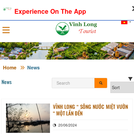
08-08-2026, 10:42:31
WEATHER
EXCHANGE RATE
Experience On The App
Sign in
Home
News
News
VĨNH LONG “ SÔNG NƯỚC MIỆT VƯỜN
“ MỘT LẦN ĐẾN
20/06/2024