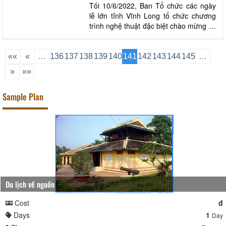
Tối 10/6/2022, Ban Tổ chức các ngày
lễ lớn tỉnh Vĩnh Long tổ chức chương
trình nghệ thuật đặc biệt chào mừng kỷ
niệm 110 năm Ngày sinh Chủ tịch hội
đồng Bộ trưởng Phạm Hùng tại Quảng
trường TP. Vĩnh Long. Tiết mục biểu
««
«
…
136
137
138
139
140
141
142
143
144
145
…
diễn trong chương trình nghệ thuật đặc
»
»»
biệt chào mừng kỷ niệm 110 năm Ngày
sinh C
Sample Plan
Du lịch về nguồn
Cost
đ
Days
1
Day