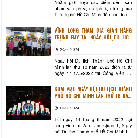
Nhằm giới thiệu các điểm đến, sản
phẩm và dịch vụ du lịch đặc trưng của
Thành phô Hồ Chí Minh đến các doanh
nghiệp lữ hành tại các tỉnh, thành, tạo
điều kiện hỗ trợ các doanh nghiệp khai
VĨNH LONG THAM GIA GIAN HÀNG
thác các chương trình du lịch đặc trưng
TRƯNG BÀY TẠI NGÀY HỘI DU LỊCH
của Thành phố Hồ Chí Minh, Sở Du lịch
THÀNH PHỐ HỒ CHÍ MINH LẦN THỨ 18
Thành phố tổ chức chương trình Famt
20/06/2024
NĂM 2022
Ngày hội Du lịch Thành phố Hồ Chí
Minh lần thứ 18 năm 2022 diễn ra từ
ngày 14-17/5/2022 tại Công viên Lê
Văn Tám, Quận 1, với chủ đề “Sống
động từng trải nghiệm”. Các hoạt động
KHAI MẠC NGÀY HỘI DU LỊCH THÀNH
trong khuôn khổ ngày hội năm nay
PHỐ HỒ CHÍ MINH LẦN THỨ 18 NĂM
nhằm đánh dấu chặng đường 17 năm
2022
tổ chức, khẳng định vị trí, vai trò là
20/06/2024
những sự kiện quan
Tối ngày 14 tháng 5 năm 2022, tại
công viên Lê Văn Tám, Quận 1, Ngày
hội Du lịch Thành phố Hồ Chí Minh lần
thứ 18 năm 2022 với chủ đề “Sống