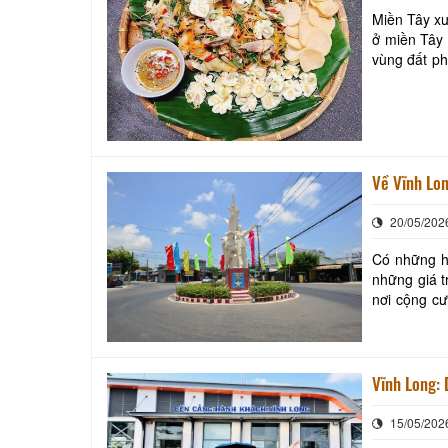
Miền Tây xư
ở miền Tây 
vùng đất ph
đặc biệt là 
Về Vĩnh Lon
20/05/202
Có những hà
những giá t
nơi cộng cư
nét văn hóa 
Vĩnh Long: 
15/05/202