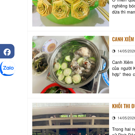
nghiêng bó
dừa thì man
tàu lá đơn s
CANH XIÊM
14/05/202
Canh Xiêm L
của người 
hợp” theo 
quanh nhà n
KHỐI THI 
14/05/202
Trong hai n
sử Dinh Độc