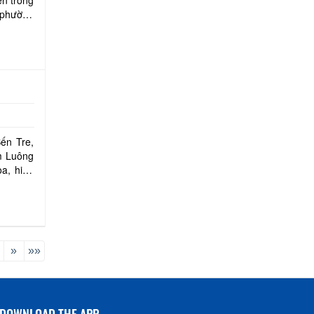
a phường
Bến Tre,
̀m Luông
̀a, hiếu
»
»»
DOWNLOAD THE APP