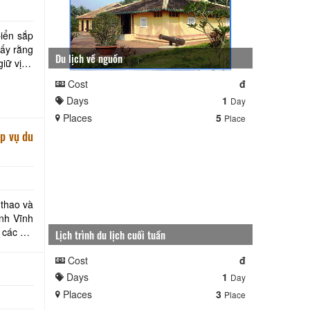
biển sắp
hấy rằng
Du lịch về nguồn
ữ vị trí
Cost
đ
Days
1
Day
Places
5
Place
ệp vụ du
thao và
ỉnh Vĩnh
 các xã,
Lịch trình du lịch cuối tuần
Cost
đ
Days
1
Day
Places
3
Place