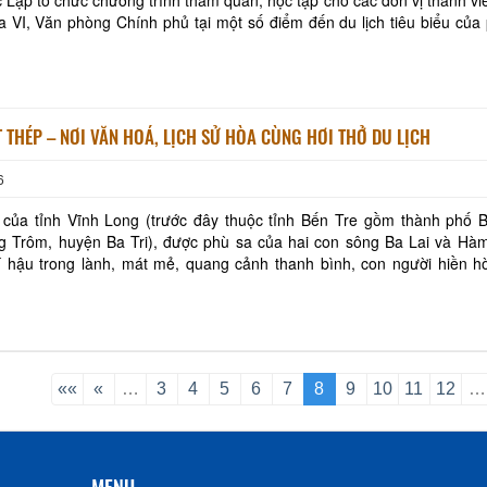
a VI, Văn phòng Chính phủ tại một số điểm đến du lịch tiêu biểu củ
 xã Nhị Long, tỉnh Vĩnh Long
 THÉP – NƠI VĂN HOÁ, LỊCH SỬ HÒA CÙNG HƠI THỞ DU LỊCH
6
o của tỉnh Vĩnh Long (trước đây thuộc tỉnh Bến Tre gồm thành phố 
 Trôm, huyện Ba Tri), được phù sa của hai con sông Ba Lai và Ha
hí hậu trong lành, mát mẻ, quang cảnh thanh bình, con người hiền ho
ao Bảo được mện
««
«
…
3
4
5
6
7
8
9
10
11
12
…
MENU