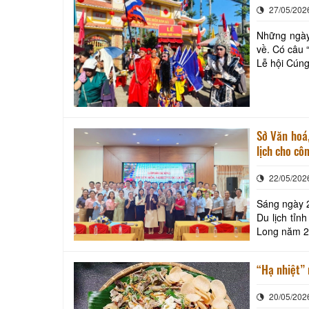
27/05/202
Những ngày
về. Có câu 
Lễ hội Cúng
quan trọng 
Sở Văn hoá,
lịch cho cô
22/05/202
Sáng ngày 2
Du lịch tỉn
Long năm 20
“Hạ nhiệt”
20/05/202