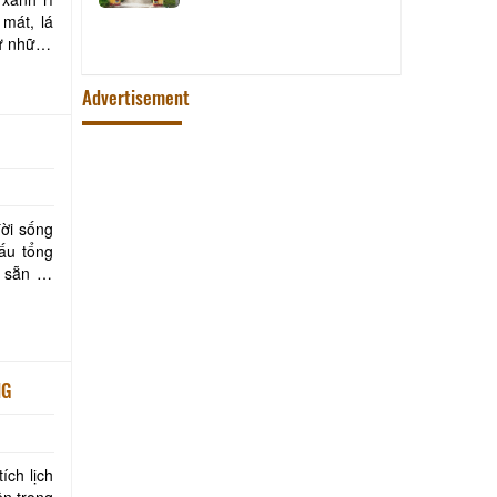
bat
mát, lá
từ những
Advertisement
đời sống
ấu tổng
 sẵn có
NG
ích lịch
ên trong