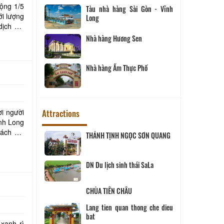
ộng 1/5
Tàu nhà hàng Sài Gòn - Vĩnh
ới lượng
Long
ịch vụ,
Nhà hàng Hương Sen
Nhà hàng Ẩm Thực Phố
Attractions
ơi người
ĩnh Long
ách bởi
ịch Hội đồng
THÁNH TỊNH NGỌC SƠN QUANG
ùng
 SANG
DN Du lịch sinh thái SaLa
CHÙA TIÊN CHÂU
ĨNH LONG
Lang tien quan thong che dieu
xanh rì