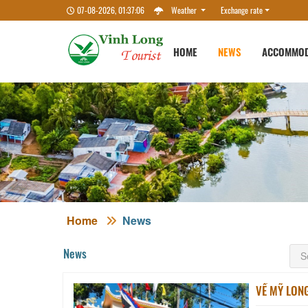
07-08-2026, 01:37:07
Weather
Exchange rate
HOME
NEWS
ACCOMMOD
Home
News
News
VỀ MỸ LON