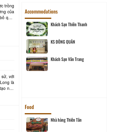
ợc trồng
Accommodations
ưng của
 bỏ qua,
y
Khách Sạn Thiên Thanh
ng Hai
KS ĐÔNG QUÂN
Khách Sạn Vân Trang
Hotel
 sử, với
Khuê
 Long là
 tạo nên
Food
Nhà hàng Thiên Tân