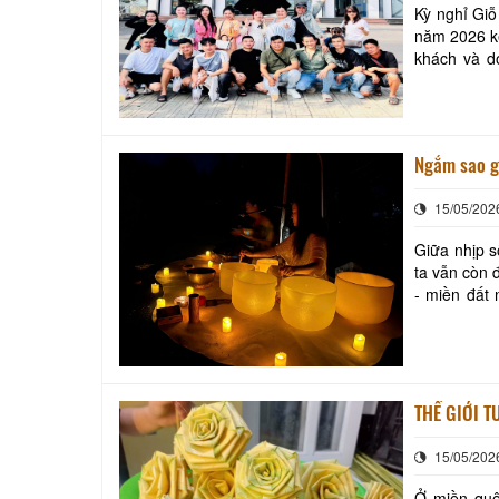
Kỳ nghỉ Gi
năm 2026 ké
khách và do
đảm bảo an
Ngắm sao g
15/05/202
Giữa nhịp s
ta vẫn còn 
- miền đất
vườn cây tr
THẾ GIỚI 
15/05/202
Ở miền quê