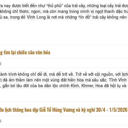
a nay được biết đến như “thủ phủ” của trái cây, những loại cây trái đư
không chỉ thơm, ngon, mà còn mang trong mình vị ngọt thanh đặc tr
ù sa, trong đó Vĩnh Long là nơi mà những “tín đồ” trái cây không nên
khi mỗi độ bước vào thời g
Khách sạn Phước Thành IV
Ba Lình Homesta
Khách sạn Cửu Long
Khách sạn Ngũ Lo
g tìm lại chiều sâu văn hóa
Út Trinh Homestay
SaiGon VinhLong 
6
ONE HOTEL
nh trình không chỉ để đi, mà để trở về. Trở về với cội nguồn, với lịch
Khách Sạn Minh 
rị đã âm thầm làm nên một vùng đất hiền hòa mà sâu sắc. Tỉnh Vĩnh
, gắn bó lâu đời của ba dân tộc chính Kinh, Khmer, Hoa đã hội tụ và
riêng với nhiều lễ hội tru
Du lịch thăng hoa dịp Giỗ Tổ Hùng Vương và kỳ nghỉ 30/4 - 1/5/2026
6