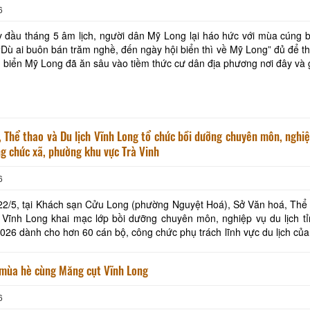
6
 đầu tháng 5 âm lịch, người dân Mỹ Long lại háo hức với mùa cúng 
“Dù ai buôn bán trăm nghề, đến ngày hội biển thì về Mỹ Long” đủ để t
 biển Mỹ Long đã ăn sâu vào tiềm thức cư dân địa phương nơi đây và gi
trong đời sống văn hóa tinh
 Thể thao và Du lịch Vĩnh Long tổ chức bồi dưỡng chuyên môn, nghi
ng chức xã, phường khu vực Trà Vinh
6
2/5, tại Khách sạn Cửu Long (phường Nguyệt Hoá), Sở Văn hoá, Thể 
h Vĩnh Long khai mạc lớp bồi dưỡng chuyên môn, nghiệp vụ du lịch t
26 dành cho hơn 60 cán bộ, công chức phụ trách lĩnh vực du lịch của
phường khu vực Trà Vinh. Tham dự chương tr
 mùa hè cùng Măng cụt Vĩnh Long
6