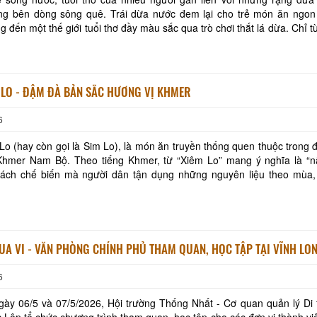
ng bên dòng sông quê. Trái dừa nước đem lại cho trẻ món ăn ngon 
g đến một thế giới tuổi thơ đầy màu sắc qua trò chơi thắt lá dừa. Chỉ 
ơ, qua đôi bàn tay khéo léo và tr
 LO - ĐẬM ĐÀ BẢN SẮC HƯƠNG VỊ KHMER
6
o (hay còn gọi là Sim Lo), là món ăn truyền thống quen thuộc trong 
Khmer Nam Bộ. Theo tiếng Khmer, từ “Xiêm Lo” mang ý nghĩa là “n
cách chế biến mà người dân tận dụng những nguyên liệu theo mùa,
hư rau vườn, thịt ba rọi, cá đồng, lươn,
ĐUA VI - VĂN PHÒNG CHÍNH PHỦ THAM QUAN, HỌC TẬP TẠI VĨNH LO
6
gày 06/5 và 07/5/2026, Hội trường Thống Nhất - Cơ quan quản lý Di t
 Lập tổ chức chương trình tham quan, học tập cho các đơn vị thành vi