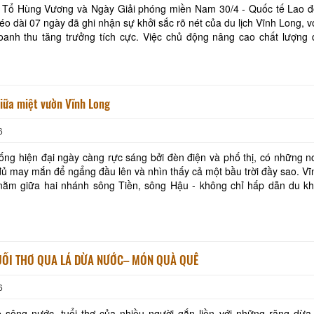
ỗ Tổ Hùng Vương và Ngày Giải phóng miền Nam 30/4 - Quốc tế Lao đ
o dài 07 ngày đã ghi nhận sự khởi sắc rõ nét của du lịch Vĩnh Long, v
anh thu tăng trưởng tích cực. Việc chủ động nâng cao chất lượng d
 toàn và đa dạng hóa sản phẩm tiếp
iữa miệt vườn Vĩnh Long
6
ống hiện đại ngày càng rực sáng bởi đèn điện và phố thị, có những n
đủ may mắn để ngẩng đầu lên và nhìn thấy cả một bầu trời đầy sao. V
 nằm giữa hai nhánh sông Tiền, sông Hậu - không chỉ hấp dẫn du kh
Khu tưởng niệm cố Thủ tướng Võ
Khu lưu niệm Chủ t
ĩu quả, những dòng kênh hiền hòa
Văn Kiệt
Bộ trưởng Phạm H
BẢO TÀNG VĨNH LONG
KHU DU LỊCH VINH
TUỔI THƠ QUA LÁ DỪA NƯỚC– MÓN QUÀ QUÊ
Khu lưu niệm Giáo sư, Viện sĩ
VĂN THÁNH MIẾU V
Trần Đại Nghĩa
6
 sông nước, tuổi thơ của nhiều người gắn liền với những rặng dừa 
Hộ kinh doanh CocoHome
DN Đình Tân Hoa