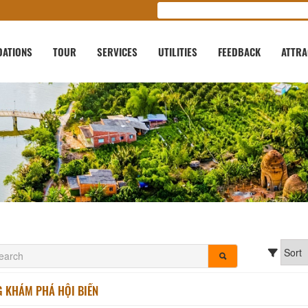
ATIONS
TOUR
SERVICES
UTILITIES
FEEDBACK
ATTRA
G KHÁM PHÁ HỘI BIỂN