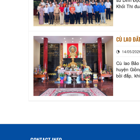
Khối Thi đu
Long Đức và
CÙ LAO ĐẤT
14/05/202
Cù lao Bả
huyện Giồng
bồi đắp, k
khách. Cù l
CONTACT INFO