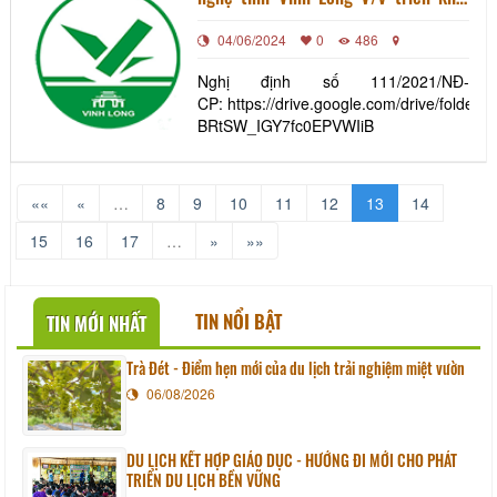
thực hiện Nghị định 111/2021//NĐ-
04/06/2024
0
486
CP của Chính phủ
Nghị định số 111/2021/NĐ-
CP: https://drive.google.com/drive/folde
BRtSW_IGY7fc0EPVWIiB
««
«
…
8
9
10
11
12
13
14
15
16
17
…
»
»»
TIN NỔI BẬT
TIN MỚI NHẤT
Trà Đét - Điểm hẹn mới của du lịch trải nghiệm miệt vườn
06/08/2026
DU LỊCH KẾT HỢP GIÁO DỤC - HƯỚNG ĐI MỚI CHO PHÁT
TRIỂN DU LỊCH BỀN VỮNG