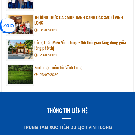
THƯỞNG THỨC CÁC MÓN BÁNH CANH ĐẶC SẮC Ở VĨNH
LONG
31/07/2026
Công Thần Miếu Vĩnh Long - Nơi thời gian lắng đọng giữa
lòng phố thị
23/07/2026
Xanh ngát mùa lác Vĩnh Long
23/07/2026
THÔNG TIN LIÊN HỆ
TRUNG TÂM XÚC TIẾN DU LỊCH VĨNH LONG