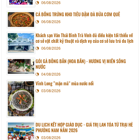
06/08/2026
CÁ BỐNG TRỨNG KHO TIÊU ĐẬM ĐÀ BỮA CƠM QUÊ
06/08/2026
Khách sạn Văn Thái Bình Trà Vinh đủ điều kiện tối thiểu về
cơ sở vật chất kỹ thuật và dịch vụ của cơ sở lưu trú du lịch
06/08/2026
GỎI GÀ BÔNG BẦN (HOA BẦN) - HƯƠNG VỊ MIỀN SÔNG
NƯỚC
04/08/2026
Vĩnh Long “mặn mà” mùa nước nổi
03/08/2026
DU LỊCH KẾT HỢP GIÁO DỤC - GIÁ TRỊ LAN TỎA TỪ TRẠI HÈ
PHƯƠNG NAM NĂM 2026
03/08/2026