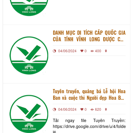
DANH MỤC DI TÍCH CẤP QUỐC GIA
CỦA TỈNH VĨNH LONG ĐƯỢC CẬP
NHẬT NĂM 2022
04/06/2024
0
400
Tuyên truyền, quảng bá Lễ hội Hoa
Ban và cuộc thi Người đẹp Hoa Ban
năm 2022
04/06/2024
0
620
Tải ngay file Tuyên Truyền:
https://drive.google.com/drive/u/4/fol
l6