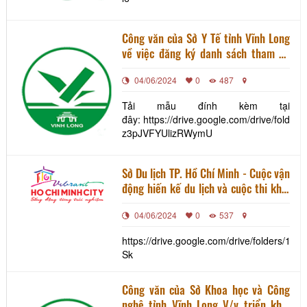
Công văn của Sở Y Tế tỉnh Vĩnh Long
về việc đăng ký danh sách tham dự
tập huấn xét nghiệm nhanh kháng
04/06/2024
0
487
nguyên SARS- CoV-2 trong tình hình
mới bằng hình thức trực tuyến
Tải mẫu đính kèm tại
đây: https://drive.google.com/drive/folde
z3pJVFYUlizRWymU
Sở Du lịch TP. Hồ Chí Minh - Cuộc vận
động hiến kế du lịch và cuộc thi khởi
nghiệp đổi mới sáng tạo du lịch
04/06/2024
0
537
Thành phố Hồ Chí Minh năm 2021
https://drive.google.com/drive/folders/1
Sk
Công văn của Sở Khoa học và Công
nghệ tỉnh Vĩnh Long V/v triển khai