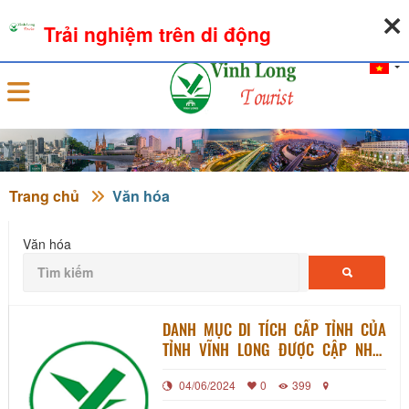
06-08-2026, 01:46:37
THỜI TIẾT
TỶ GIÁ NGOẠI TỆ
Trải nghiệm trên di động
Đăng nhập
Trang chủ
Văn hóa
Văn hóa
DANH MỤC DI TÍCH CẤP TỈNH CỦA
TỈNH VĨNH LONG ĐƯỢC CẬP NHẬT
NĂM 2022
04/06/2024
0
399