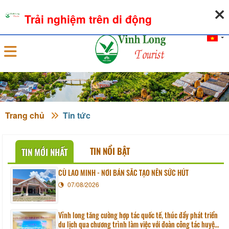
10-08-2026, 02:27:23
THỜI TIẾT
TỶ GIÁ NGOẠI TỆ
Trải nghiệm trên di động
Đăng nhập
Trang chủ
Tin tức
TIN NỔI BẬT
TIN MỚI NHẤT
CÙ LAO MINH - NƠI BẢN SẮC TẠO NÊN SỨC HÚT
07/08/2026
Vĩnh long tăng cường hợp tác quốc tế, thúc đẩy phát triển
du lịch qua chương trình làm việc với đoàn công tác huyện