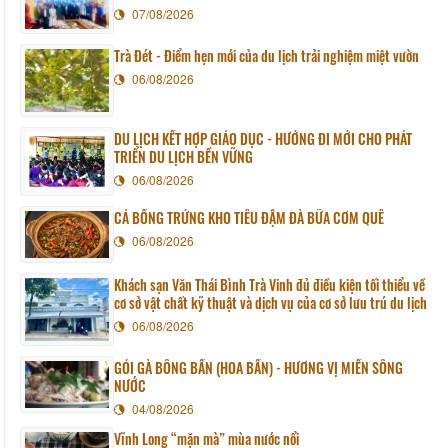
Sunchang (Hàn quốc)
07/08/2026
Trà Đét - Điểm hẹn mới của du lịch trải nghiệm miệt vườn
06/08/2026
DU LỊCH KẾT HỢP GIÁO DỤC - HƯỚNG ĐI MỚI CHO PHÁT
TRIỂN DU LỊCH BỀN VỮNG
06/08/2026
CÁ BỐNG TRỨNG KHO TIÊU ĐẬM ĐÀ BỮA CƠM QUÊ
06/08/2026
Khách sạn Văn Thái Bình Trà Vinh đủ điều kiện tối thiểu về
cơ sở vật chất kỹ thuật và dịch vụ của cơ sở lưu trú du lịch
06/08/2026
GỎI GÀ BÔNG BẦN (HOA BẦN) - HƯƠNG VỊ MIỀN SÔNG
NƯỚC
04/08/2026
Vĩnh Long “mặn mà” mùa nước nổi