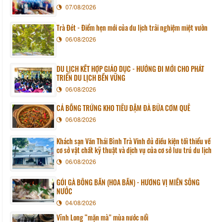
Sunchang (Hàn quốc)
07/08/2026
Trà Đét - Điểm hẹn mới của du lịch trải nghiệm miệt vườn
06/08/2026
DU LỊCH KẾT HỢP GIÁO DỤC - HƯỚNG ĐI MỚI CHO PHÁT
TRIỂN DU LỊCH BỀN VỮNG
06/08/2026
CÁ BỐNG TRỨNG KHO TIÊU ĐẬM ĐÀ BỮA CƠM QUÊ
06/08/2026
Khách sạn Văn Thái Bình Trà Vinh đủ điều kiện tối thiểu về
cơ sở vật chất kỹ thuật và dịch vụ của cơ sở lưu trú du lịch
06/08/2026
GỎI GÀ BÔNG BẦN (HOA BẦN) - HƯƠNG VỊ MIỀN SÔNG
NƯỚC
04/08/2026
Vĩnh Long “mặn mà” mùa nước nổi