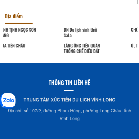
Nhà hàng Sáu Tú
Địa điểm
DN Du lịch sinh thái
CHÙA PHƯỚC HẬU
SaLa
LĂNG ÔNG TIỀN QUÂN
Út Trinh
THỐNG CHẾ ĐIỀU BÁT
THÔNG TIN LIÊN HỆ
TRUNG TÂM XÚC TIẾN DU LỊCH VĨNH LONG
Địa chỉ: số 107/2, đường Phạm Hùng, phường Long Châu, tỉnh
Vĩnh Long