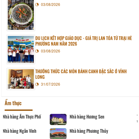
03/08/2026
DU LỊCH KẾT HỢP GIÁO DỤC - GIÁ TRỊ LAN TỎA TỪ TRẠI HÈ
PHƯƠNG NAM NĂM 2026
03/08/2026
THƯỞNG THỨC CÁC MÓN BÁNH CANH ĐẶC SẮC Ở VĨNH
LONG
31/07/2026
Ẩm thực
Nhà hàng Hương Sen
Tàu nhà hàng Sài Gòn -
Vĩnh Long
Nhà hàng Phương Thủy