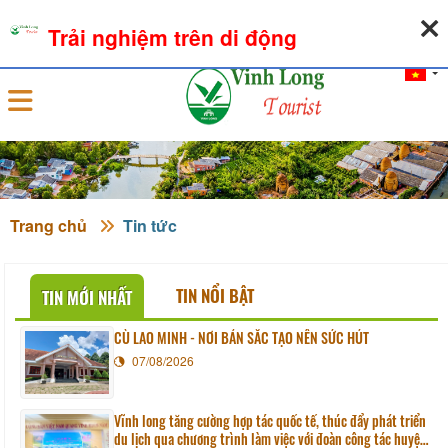
08-08-2026, 11:05:59
THỜI TIẾT
TỶ GIÁ NGOẠI TỆ
Trải nghiệm trên di động
Đăng nhập
Trang chủ
Tin tức
TIN NỔI BẬT
TIN MỚI NHẤT
CÙ LAO MINH - NƠI BẢN SẮC TẠO NÊN SỨC HÚT
07/08/2026
Vĩnh long tăng cường hợp tác quốc tế, thúc đẩy phát triển
du lịch qua chương trình làm việc với đoàn công tác huyện