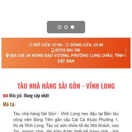
MỞ CỬA: 07:00 -
ĐÓNG CỬA: 23:59
02703 824 786
ĐỊA CHỈ: 04 HƯNG ĐẠO VƯƠNG, PHƯỜNG LONG CHÂU, TỈNH VĨ
ĐẶT BÀN
TÀU NHÀ HÀNG SÀI GÒN - VĨNH LONG
Mức giá :
Đang cập nhật
Mô tả:
Tàu nhà hàng Sài Gòn - Vĩnh Long neo đậu tại Bến tàu
công viên Sông Tiền gần cầu Cái Cá thuộc Phường 1,
thị xã Vĩnh Long. Tàu có sức chứa tối đa 350 khách, cao
7m, ngang 10m, dài 40m được thiết kế trang nhã - lịch