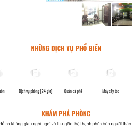
NHỮNG DỊCH VỤ PHỔ BIẾN
Dịch vụ phòng [24 giờ]
Quán cà phê
Máy sấy tóc
KHÁM PHÁ PHÒNG
để có không gian nghỉ ngơi và thư giãn thật hạnh phúc bên người thân 