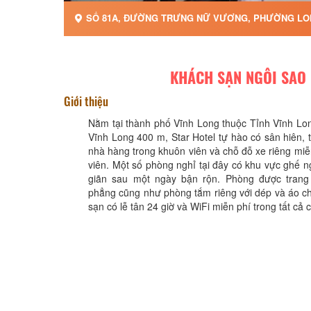
SỐ 81A, ĐƯỜNG TRƯNG NỮ VƯƠNG, PHƯỜNG LON
KHÁCH SẠN NGÔI SAO
Giới thiệu
Nằm tại thành phố Vĩnh Long thuộc Tỉnh Vĩnh Lo
Vĩnh Long 400 m, Star Hotel tự hào có sân hiên, 
nhà hàng trong khuôn viên và chỗ đỗ xe riêng mi
viên. Một số phòng nghỉ tại đây có khu vực ghế n
giãn sau một ngày bận rộn. Phòng được trang
phẳng cũng như phòng tắm riêng với dép và áo c
sạn có lễ tân 24 giờ và WiFi miễn phí trong tất cả 