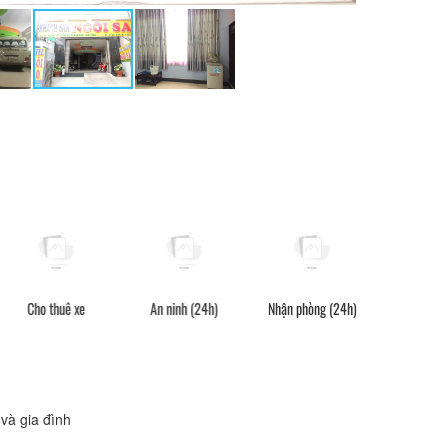
Cho thuê xe
An ninh (24h)
Nhận phòng (24h)
Quầy lễ tân (
và gia đình