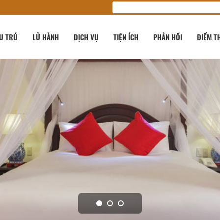
U TRÚ
LỮ HÀNH
DỊCH VỤ
TIỆN ÍCH
PHẢN HỒI
ĐIỂM T