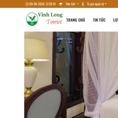
09-08-2026, 12:26:20
Thời tiết
Tỷ giá ngoại tệ
TRANG CHỦ
TIN TỨC
LƯ