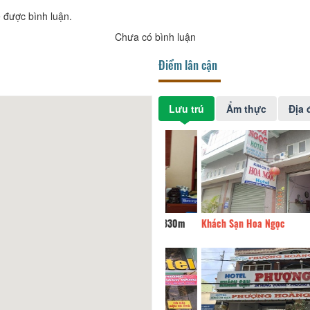
 được bình luận.
Chưa có bình luận
Điểm lân cận
Lưu trú
Ẩm thực
Địa 
h Sạn Tấn Hưng
330m
Khách Sạn Hoa Ngọc