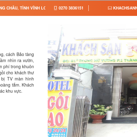
G CHÂU, TỈNH VĨNH LONG
0270 3836151
KHACHSANN
ng, cách Bảo tàng
tầm nhìn ra vườn,
ễn phí trong khuôn
gồi cho khách thư
 bị TV màn hình
hoàng tắm. Khách
các khu vực.