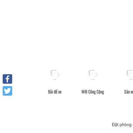
Facebook
Mát xa
Bãi đổ xe
Wifi Công Cộng
Sân vườn
Twitter
Đặt phòng 