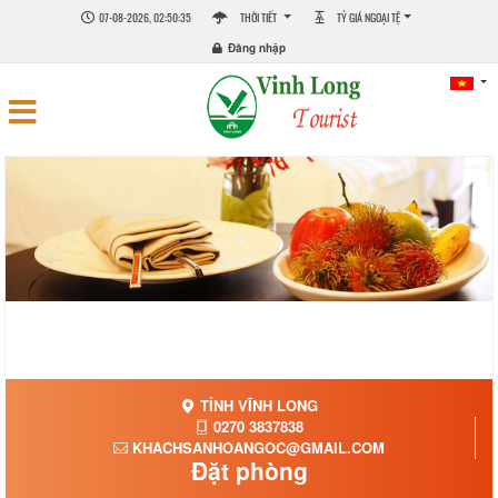
07-08-2026, 02:50:35
THỜI TIẾT
TỶ GIÁ NGOẠI TỆ
Đăng nhập
TỈNH VĨNH LONG
0270 3837838
KHACHSANHOANGOC@GMAIL.COM
Đặt phòng