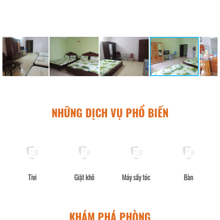
NHỮNG DỊCH VỤ PHỔ BIẾN
Giặt khô
Máy sấy tóc
Bàn
Rèm chắn
KHÁM PHÁ PHÒNG