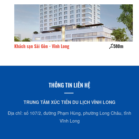
Phượng Hoàng
160m
Khách sạn Ngọc T
THÔNG TIN LIÊN HỆ
TRUNG TÂM XÚC TIẾN DU LỊCH VĨNH LONG
Địa chỉ: số 107/2, đường Phạm Hùng, phường Long Châu, tỉnh
Vĩnh Long