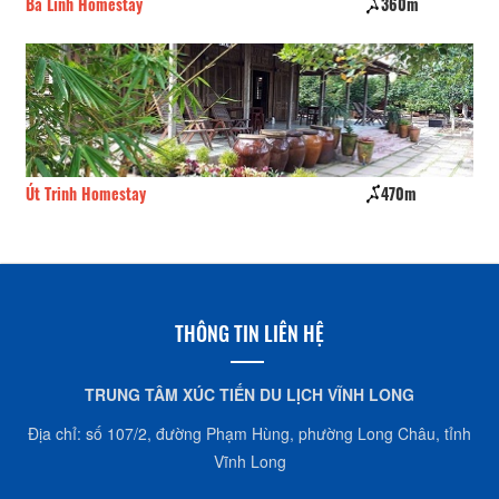
Ba Lình Homestay
360m
Ph
Út Trinh Homestay
470m
Bả
THÔNG TIN LIÊN HỆ
TRUNG TÂM XÚC TIẾN DU LỊCH VĨNH LONG
Địa chỉ: số 107/2, đường Phạm Hùng, phường Long Châu, tỉnh
Vĩnh Long