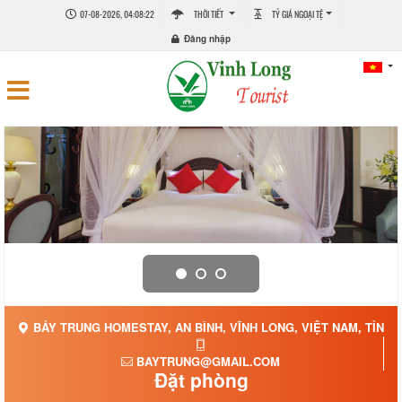
07-08-2026, 04:08:22
THỜI TIẾT
TỶ GIÁ NGOẠI TỆ
Đăng nhập
BẢY TRUNG HOMESTAY, AN BÌNH, VĨNH LONG, VIỆT NAM, TỈNH 
BAYTRUNG@GMAIL.COM
Đặt phòng