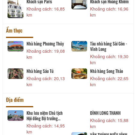
Khách sạn Paris
Khách sạn Hoàng Khiêm
6
Khoảng cách: 16,85
Khoảng cách: 16,96
km
km
Ẩm thực
Nhà hàng Phương Thủy
Tàu nhà hàng Sài Gòn -
Vĩnh Long
9
Khoảng cách: 19,08
Khoảng cách: 19,30
km
km
Nhà hàng Sáu Tú
Nhà hàng Song Thảo
7
Khoảng cách: 20,13
Khoảng cách: 22,65
km
km
Địa điểm
Khu lưu niệm Chủ tịch
ĐÌNH LONG THANH
Hội đồng Bộ trưởng
Khoảng cách: 15,88
Phạm Hùng
Khoảng cách: 14,95
km
km
VĂN THÁNH MIẾU VĨNH