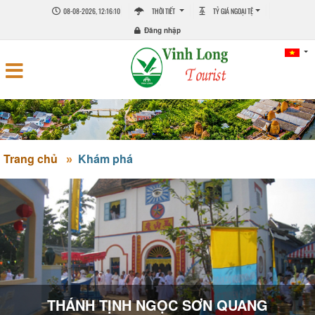
08-08-2026, 12:16:10
THỜI TIẾT
TỶ GIÁ NGOẠI TỆ
Đăng nhập
Trang chủ
Khám phá
THÁNH TỊNH NGỌC SƠN QUANG