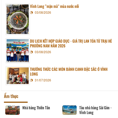
Vĩnh Long “mặn mà” mùa nước nổi
03/08/2026
DU LỊCH KẾT HỢP GIÁO DỤC - GIÁ TRỊ LAN TỎA TỪ TRẠI HÈ
PHƯƠNG NAM NĂM 2026
03/08/2026
THƯỞNG THỨC CÁC MÓN BÁNH CANH ĐẶC SẮC Ở VĨNH
LONG
31/07/2026
Ẩm thực
Nhà hàng Thiên Tân
Tàu nhà hàng Sài Gòn -
Vĩnh Long