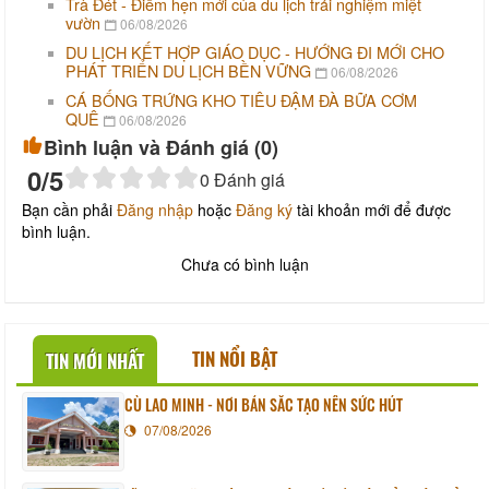
Trà Đét - Điểm hẹn mới của du lịch trải nghiệm miệt
vườn
06/08/2026
DU LỊCH KẾT HỢP GIÁO DỤC - HƯỚNG ĐI MỚI CHO
PHÁT TRIỂN DU LỊCH BỀN VỮNG
06/08/2026
CÁ BỐNG TRỨNG KHO TIÊU ĐẬM ĐÀ BỮA CƠM
QUÊ
06/08/2026
Bình luận và Đánh giá (
0
)
0
/5
0
Đánh giá
Bạn cần phải
Đăng nhập
hoặc
Đăng ký
tài khoản mới để được
bình luận.
Chưa có bình luận
TIN NỔI BẬT
TIN MỚI NHẤT
CÙ LAO MINH - NƠI BẢN SẮC TẠO NÊN SỨC HÚT
07/08/2026