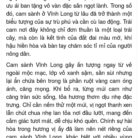
ưu ái ban tặng vô vàn đặc sản ngọt lành. Trong số
đó, cam sành ở Vĩnh Long từ lâu đã trở thành một
biểu tượng của sự trù phú và cần cù lao động. Trái
cam nơi đây không chỉ đơn thuần là một loại trái
cây, mà còn là kết tinh của đất đai màu mỡ, khí
hậu hiền hòa và bàn tay chăm sóc tỉ mỉ của người
nông dân.
Cam sành Vĩnh Long gây ấn tượng ngay từ vẻ
ngoài mộc mạc, lớp vỏ xanh sậm, sần sùi nhưng
lại ẩn chứa bên trong là phần ruột vàng cam óng
ánh, căng mọng. Khi bổ ra, từng múi cam như
căng tràn sức sống, tỏa hương thơm dịu nhẹ đặc
trưng. Chỉ cần nếm thử một múi, vị ngọt thanh xen
lẫn chút chua nhẹ lan tỏa nơi đầu lưỡi, mang đến
cảm giác tươi mát, dễ chịu khó quên. Chính sự hài
hòa trong hương vị ấy đã làm nên nét riêng của
cam sành
Vĩnh Long
, khác biệt với nhiều vùng