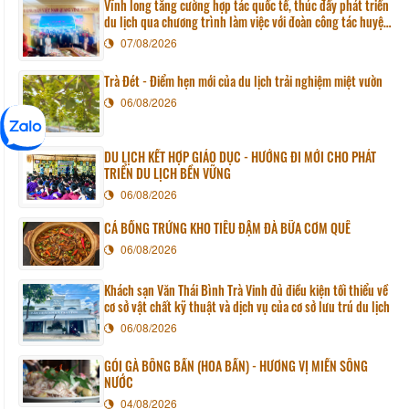
Vĩnh long tăng cường hợp tác quốc tế, thúc đẩy phát triển
du lịch qua chương trình làm việc với đoàn công tác huyện
Sunchang (Hàn quốc)
07/08/2026
Trà Đét - Điểm hẹn mới của du lịch trải nghiệm miệt vườn
06/08/2026
DU LỊCH KẾT HỢP GIÁO DỤC - HƯỚNG ĐI MỚI CHO PHÁT
TRIỂN DU LỊCH BỀN VỮNG
06/08/2026
CÁ BỐNG TRỨNG KHO TIÊU ĐẬM ĐÀ BỮA CƠM QUÊ
06/08/2026
Khách sạn Văn Thái Bình Trà Vinh đủ điều kiện tối thiểu về
cơ sở vật chất kỹ thuật và dịch vụ của cơ sở lưu trú du lịch
06/08/2026
GỎI GÀ BÔNG BẦN (HOA BẦN) - HƯƠNG VỊ MIỀN SÔNG
NƯỚC
04/08/2026