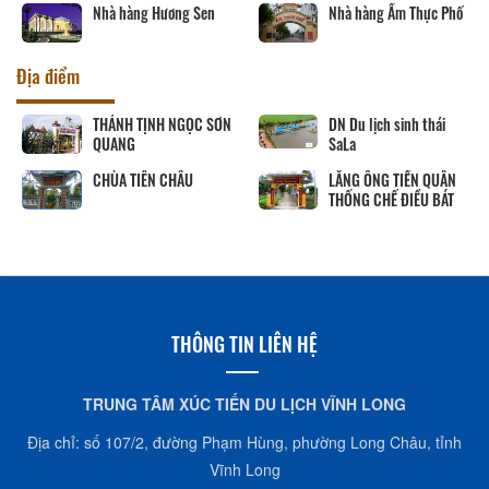
Nhà hàng Hương Sen
Nhà hàng Ẩm Thực Phố
Địa điểm
THÁNH TỊNH NGỌC SƠN
DN Du lịch sinh thái
QUANG
SaLa
CHÙA TIÊN CHÂU
LĂNG ÔNG TIỀN QUÂN
THỐNG CHẾ ĐIỀU BÁT
THÔNG TIN LIÊN HỆ
TRUNG TÂM XÚC TIẾN DU LỊCH VĨNH LONG
Địa chỉ: số 107/2, đường Phạm Hùng, phường Long Châu, tỉnh
Vĩnh Long