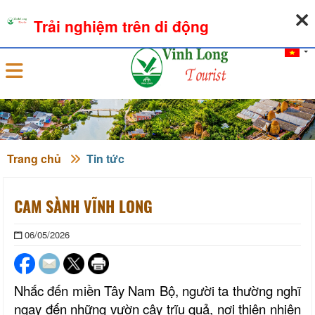
07-08-2026, 08:11:26
THỜI TIẾT
TỶ GIÁ NGOẠI TỆ
Trải nghiệm trên di động
Đăng nhập
Trang chủ
Tin tức
CAM SÀNH VĨNH LONG
06/05/2026
Nhắc đến miền Tây Nam Bộ, người ta thường nghĩ
ngay đến những vườn cây trĩu quả, nơi thiên nhiên