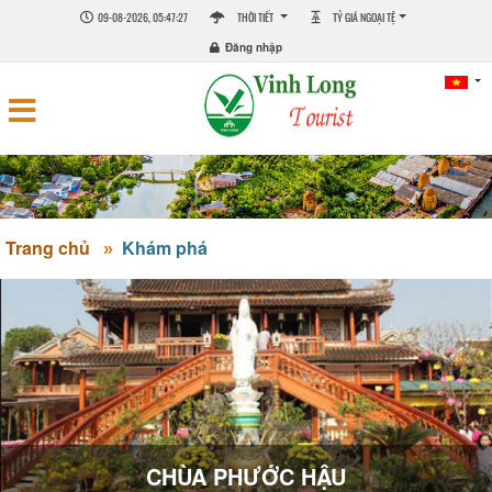
09-08-2026, 05:47:27
THỜI TIẾT
TỶ GIÁ NGOẠI TỆ
Đăng nhập
Trang chủ
Khám phá
CHÙA PHƯỚC HẬU