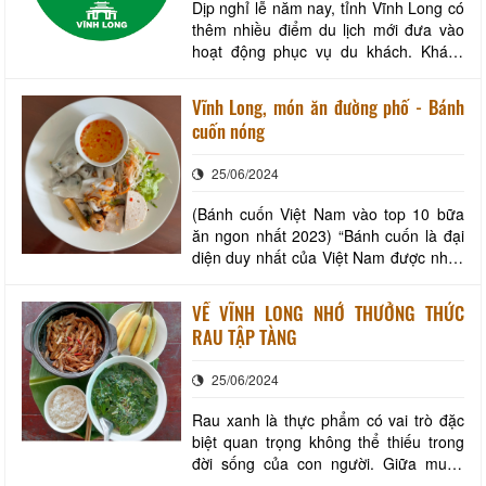
Dịp nghỉ lễ năm nay, tỉnh Vĩnh Long có
thêm nhiều điểm du lịch mới đưa vào
hoạt động phục vụ du khách. Khách
tham quan vườn trái cây Bi Bo, huyện
Long Hồ, tỉnh Vĩnh Long. (Ảnh: Lê
Vĩnh Long, món ăn đường phố - Bánh
Thúy Hằng/TTXVN) TTXVN - Kỳ nghỉ lễ
cuốn nóng
Giỗ Tổ Hùng Vương và 30/4 - 1/5 đang
đến gần. Hiện nay, nhiều điểm du lịch
25/06/2024
trên địa
(Bánh cuốn Việt Nam vào top 10 bữa
ăn ngon nhất 2023) “Bánh cuốn là đại
diện duy nhất của Việt Nam được nhắc
đến trong top 10 bữa ăn ngon nhất thế
giới, thực khách nhất định phải thử.
VỀ VĨNH LONG NHỚ THƯỞNG THỨC
Chuyên trang du lịch Traveller của
RAU TẬP TÀNG
tờ báo được phát hành liên tục có tuổi
đời lâu nhất Australia Sydney Morning
25/06/2024
Her
Rau xanh là thực phẩm có vai trò đặc
biệt quan trọng không thể thiếu trong
đời sống của con người. Giữa muôn
vàn các loài rau phong phú đa dạng