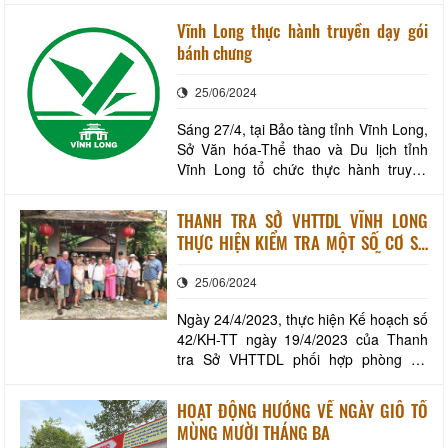
như hiện nay, thì rau tập tàng – thứ
Vĩnh Long thực hành truyền dạy gói
quà quý giá mà thiên nhiên ban tặng
bánh chưng
đã trở nên quen thuộc, gắn liền vị ngọt
hương quê. Rau tập tàng là tên gọi
25/06/2024
chung c
Sáng 27/4, tại Bảo tàng tỉnh Vĩnh Long,
Sở Văn hóa-Thể thao và Du lịch tỉnh
Vĩnh Long tổ chức thực hành truyền
dạy gói bánh chưng. Các thành viên
tham gia thực hành gói bánh chưng.
THANH TRA SỞ VHTTDL VĨNH LONG
Hoạt động này nhằm tưởng nhớ đến
THỰC HIỆN KIỂM TRA MỘT SỐ CƠ SỞ
nguồn cội tổ tiên, trao truyền kỹ thuật,
KINH DOANH DU LỊCH DỊP LỄ 30/4-
kỹ năng gói bánh chưng cho đại diện
25/06/2024
01/5/2023
các cá
Ngày 24/4/2023, thực hiện Kế hoạch số
42/KH-TT ngày 19/4/2023 của Thanh
tra Sở VHTTDL phối hợp phòng An
ninh đối ngoại (Công an tỉnh), Phòng
Quản lý Du lịch, Phòng Văn hóa và
HOẠT ĐỘNG HƯỚNG VỀ NGÀY GIỖ TỔ
Thông tin huyện Long Hồ đã kiểm tra
MÙNG MƯỜI THÁNG BA
việc chấp hành quy định pháp luật của