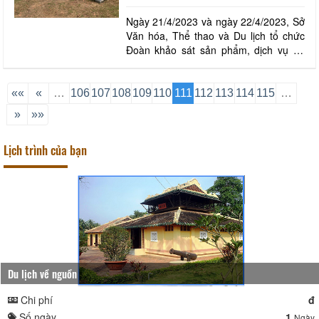
Ngày 21/4/2023 và ngày 22/4/2023, Sở
Văn hóa, Thể thao và Du lịch tổ chức
Đoàn khảo sát sản phẩm, dịch vụ du
lịch và công tác chuẩn bị đón khách dịp
lễ 30/4 và 01/5 tại một số điểm đến
trên địa bàn tỉnh, nhằm nắm bắt tình
««
«
…
106
107
108
109
110
111
112
113
114
115
…
hình công tác chuẩn bị của các cơ sở
»
»»
du lịch trong việc chỉnh trang lại cơ sở,
Lịch trình của bạn
Du lịch về nguồn
Chi phí
đ
Số ngày
1
Ngày