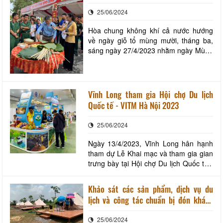
các cơ sở kinh doanh du lịch dịp nghỉ lễ
25/06/2024
30/4- 01/5
Hòa chung không khí cả nước hướng
về ngày giỗ tổ mùng mười, tháng ba,
sáng ngày 27/4/2023 nhằm ngày Mùng
8 tháng 3 âm lịch, được sự chấp thuận
của UBND tỉnh Vĩnh Long, Sở Văn hóa,
Thể thao và Du lịch tổ chức buổi truyền
dạy gói bánh chưng, đây là một trong
Vĩnh Long tham gia Hội chợ Du lịch
những hoạt động ý nghĩa, thiết thực
Quốc tế - VITM Hà Nội 2023
trong c
25/06/2024
Ngày 13/4/2023, Vĩnh Long hân hạnh
tham dự Lễ Khai mạc và tham gia gian
trưng bày tại Hội chợ Du lịch Quốc tế -
VITM Hà Nội 2023 diễn ra từ ngày
13/4/2023 đến ngày 16/4/2023 tại
Khảo sát các sản phẩm, dịch vụ du
Trung tâm triễn lãm quốc tế ICE. Với sự
lịch và công tác chuẩn bị đón khách
tham gia của hơn 600 doanh nghiệp du
dịp lễ 30/4 và 1/5 trên địa bàn
lịch trong nước và quốc tế, 450 gian
25/06/2024
tỉnhVĩnh Long
hàng thư