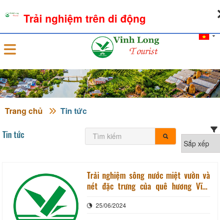
08-08-2026, 04:00:55
THỜI TIẾT
TỶ GIÁ NGOẠI TỆ
Trải nghiệm trên di động
Đăng nhập
Trang chủ
Tin tức
Tin tức
Trải nghiệm sông nước miệt vườn và
nét đặc trưng của quê hương Vĩnh
Long
25/06/2024