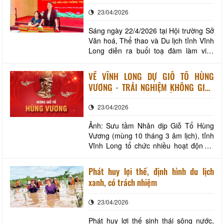
công tác Trường Cán bộ quản lý văn
Bến Tre tổ chức “Tuần lễ Văn hóa - Ẩm
23/04/2026
hóa, thể thao và du lịch
thực phường B
Sáng ngày 22/4/2026 tại Hội trường Sở
Văn hoá, Thể thao và Du lịch tỉnh Vĩnh
Long diễn ra buổi toạ đàm làm việc
cùng với đoàn công tác Trường Cán bộ
quản lý văn hóa, thể thao và du lịch với
VỀ VĨNH LONG DỰ GIỖ TỔ HÙNG
đề tài “ Xác định nhu cầu bồi dưỡng
VƯƠNG - TRẢI NGHIỆM KHÔNG GIAN
kiến thức, kỹ năng về du lịch cộng đồng
VĂN HÓA ĐẬM ĐÀ BẢN SẮC DÂN TỘC
cho đội ngũ cán bộ Văn hoá thông t
23/04/2026
Ảnh: Sưu tầm Nhân dịp Giỗ Tổ Hùng
Vương (mùng 10 tháng 3 âm lịch), tỉnh
Vĩnh Long tổ chức nhiều hoạt động ý
nghĩa, trang nghiêm và giàu bản sắc
văn hóa, mang đến cho người dân và
Phát huy lợi thế, định hình du lịch
du khách một hành trình về nguồn đầy
xanh, có trách nhiệm
cảm xúc. Các hoạt động được tổ chức
nhằm tưởng nhớ công lao dựng nước
23/04/2026
và giữ nước c
Phát huy lợi thế sinh thái sông nước,