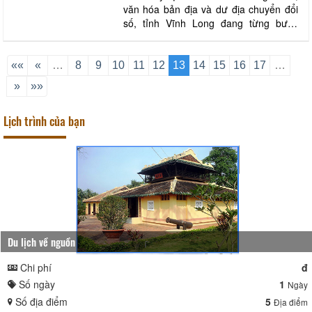
văn hóa bản địa và dư địa chuyển đổi
số, tỉnh Vĩnh Long đang từng bước
định hình hướng đi mới cho ngành du
lịch theo mô hình xanh, tuần hoàn và
bền vững. Qua đó, góp phần giữ gìn tài
««
«
…
8
9
10
11
12
13
14
15
16
17
…
nguyên, bảo tồn tri thức bản địa, tạo
»
»»
động lực để du lịch địa phương phát
triển
Lịch trình của bạn
Du lịch về nguồn
Chi phí
đ
Số ngày
1
Ngày
Số địa điểm
5
Địa điểm