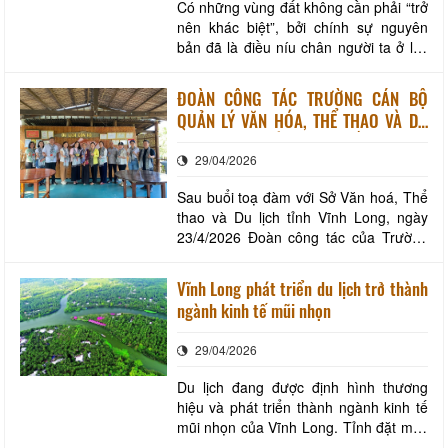
Có những vùng đất không cần phải “trở
nên khác biệt”, bởi chính sự nguyên
bản đã là điều níu chân người ta ở lại.
Vĩnh Long là một nơi như vậy. Một góc
Di tích lịch sử văn hóa cấp Quốc gia Ao
ĐOÀN CÔNG TÁC TRƯỜNG CÁN BỘ
Bà Om Buổi sớm, ánh nắng len qua tán
QUẢN LÝ VĂN HÓA, THỂ THAO VÀ DU
vườn, mặt nước lấp lánh theo từng nhịp
LỊCH KHẢO SÁT THỰC TẾ DU LỊCH
chèo khẽ. Không ồn ào, không vộ
29/04/2026
VĨNH LONG
Sau buổi toạ đàm với Sở Văn hoá, Thể
thao và Du lịch tỉnh Vĩnh Long, ngày
23/4/2026 Đoàn công tác của Trường
Cán bộ quản lý văn hóa, thể thao và du
lịch tiếp tục có chuyến khảo sát thực tế
Vĩnh Long phát triển du lịch trở thành
tại một số điểm đến du lịch cộng đồng
ngành kinh tế mũi nhọn
tiêu biểu tại phường An Hội và xã Nhị
Long. Qua đó đánh giá thực trạng ph
29/04/2026
Du lịch đang được định hình thương
hiệu và phát triển thành ngành kinh tế
mũi nhọn của Vĩnh Long. Tỉnh đặt mục
tiêu đến năm 2045 là điểm đến nghỉ