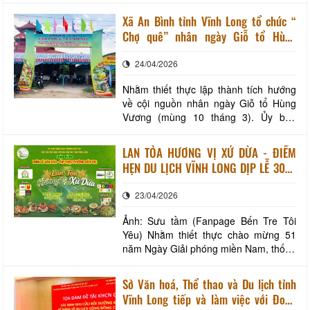
dưỡng đặc sắc hàng đầu của vùng
Xã An Bình tỉnh Vĩnh Long tổ chức “
ĐBSCL. Xây dựng các tuyến du lịch liên
Chợ quê” nhân ngày Giỗ tổ Hùng
hoàn Mới đây, Vĩnh Long đã công bố
Vương (mùng 10 tháng 3 âm lịch)
quy hoạch tỉnh tầm nhìn đến năm
24/04/2026
2050. Trong đ
Nhằm thiết thực lập thành tích hướng
về cội nguồn nhân ngày Giỗ tổ Hùng
Vương (mùng 10 tháng 3). Ủy ban
nhân dân xã An Bình tổ chức hoạt
động “Chợ quê” với mục đích góp phần
LAN TỎA HƯƠNG VỊ XỨ DỪA - ĐIỂM
giáo dục thế hệ trẻ cùng cộng đồng
HẸN DU LỊCH VĨNH LONG DỊP LỄ 30/4
người dân địa phương về truyền thống
- 01/5 NĂM 2026
“ Uống nước nhớ nguồn”, tưởng nhớ
23/04/2026
công lao dựng nước v
Ảnh: Sưu tầm (Fanpage Bến Tre Tôi
Yêu) Nhằm thiết thực chào mừng 51
năm Ngày Giải phóng miền Nam, thống
nhất đất nước (30/4/1975 - 30/4/2026)
và 140 năm Ngày Quốc tế Lao động
Sở Văn hoá, Thể thao và Du lịch tỉnh
(01/5/1886 - 01/5/2026), phường Bến
Vĩnh Long tiếp và làm việc với Đoàn
Tre phối hợp Hiệp hội Ẩm thực xứ Dừa