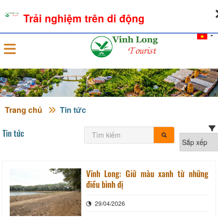
07-08-2026, 10:54:03
THỜI TIẾT
TỶ GIÁ NGOẠI TỆ
Trải nghiệm trên di động
Đăng nhập
Trang chủ
Tin tức
Tin tức
Vĩnh Long: Giữ màu xanh từ những
điều bình dị
29/04/2026