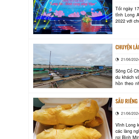
Tối ngày 17
tỉnh Long 
2022 với c
du lịch Long
CHUYỆN LÀ
21/06/202
Sông Cổ Chi
du khách v
hồn theo nh
mát. Gió ở 
SẦU RIÊNG 
21/06/202
Vĩnh Long k
các làng ng
roi Bình M