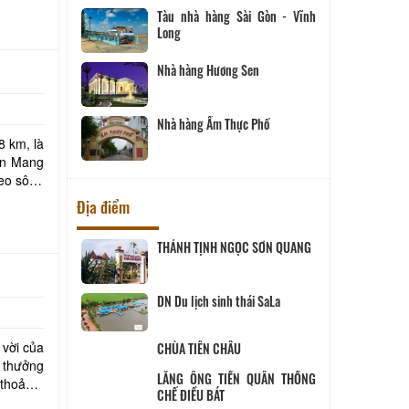
Tàu nhà hàng Sài Gòn - Vĩnh
Long
Nhà hàng Hương Sen
Nhà hàng Ẩm Thực Phố
8 km, là
ện Mang
heo sông
Địa điểm
ịch Hội đồng
THÁNH TỊNH NGỌC SƠN QUANG
ùng
 SANG
DN Du lịch sinh thái SaLa
 vời của
CHÙA TIÊN CHÂU
ĨNH LONG
 thưởng
 thoảng,
LĂNG ÔNG TIỀN QUÂN THỐNG