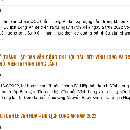
4
iễn lãm sản phẩm OCOP tỉnh Long An là hoạt động nằm trong khuôn k
– Du lịch Long An sẽ diễn ra từ ngày 17/09 đến ngày 21/09/2022 vớ
uê hương tôi”. Sự kiện nhằm mục đích để quảng bá, thiệu sản ph
ủa từng địa phương đến gần với du khách t
Ố THÀNH LẬP BAN VẬN ĐỘNG CHI HỘI ĐẦU BẾP VĨNH LONG VÀ TR
HỘI VIÊN TẠI VĨNH LONG LẦN I
4
16/9/2022, tại Khách sạn Phước Thành IV, Hiệp hội du lịch Vĩnh Long
thành lập Ban vận động chi hội đầu bếp Vĩnh Long và training kiến 
nh Long lần I. Đến dự buổi lễ có Ông Nguyễn Bách Khoa – Chủ tịch Hiệ
ng, đại diện Hiệp hội đầu
C TUẦN LỄ VĂN HOÁ – DU LỊCH LONG AN NĂM 2022
4