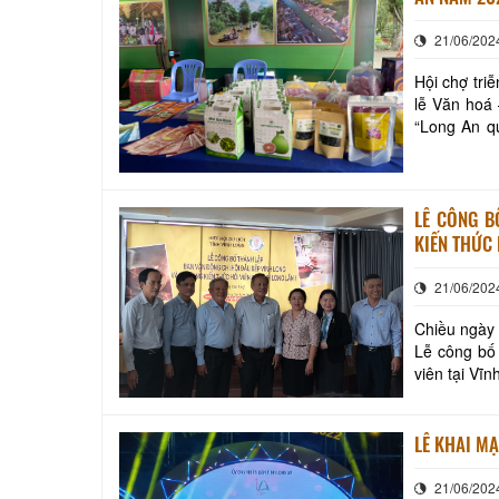
21/06/202
Hội chợ tr
lễ Văn hoá 
“Long An q
đặc trưng c
LỄ CÔNG B
KIẾN THỨC 
21/06/202
Chiều ngày 
Lễ công bố 
viên tại Vĩ
lịch Vĩnh Lo
LỄ KHAI MẠ
21/06/202