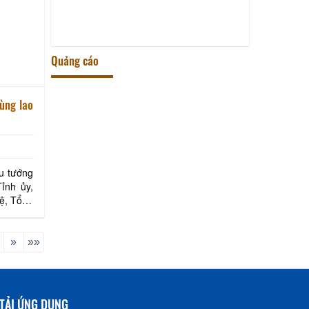
CHẾ ĐIỀU BÁT
Quảng cáo
ùng lao
u tướng
ỉnh ủy,
ệ, Tổng
»
»»
TẢI ỨNG DỤNG