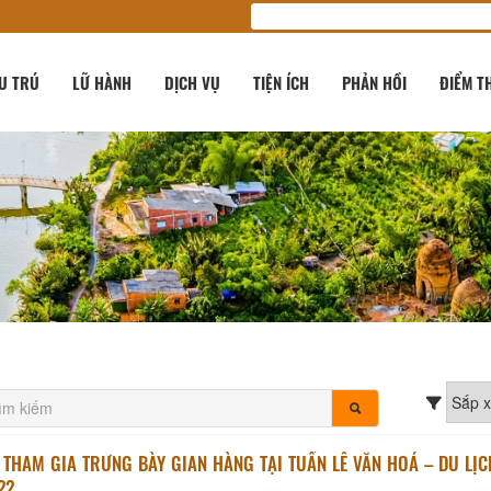
U TRÚ
LỮ HÀNH
DỊCH VỤ
TIỆN ÍCH
PHẢN HỒI
ĐIỂM T
 THAM GIA TRƯNG BÀY GIAN HÀNG TẠI TUẦN LỄ VĂN HOÁ – DU LỊ
22