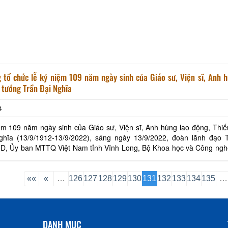
 tổ chức lễ kỷ niệm 109 năm ngày sinh của Giáo sư, Viện sĩ, Anh h
 tướng Trần Đại Nghĩa
4
m 109 năm ngày sinh của Giáo sư, Viện sĩ, Anh hùng lao động, Thiế
ghĩa (13/9/1912-13/9/2022), sáng ngày 13/9/2022, đoàn lãnh đạo T
, Ủy ban MTTQ Việt Nam tỉnh Vĩnh Long, Bộ Khoa học và Công ngh
ghiệp Quốc phòng - Bộ Quốc phòng cùng đại di
««
«
…
126
127
128
129
130
131
132
133
134
135
…
DANH MỤC