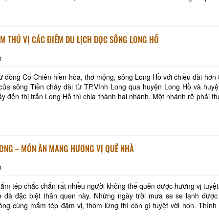
n không thể qua mà du khách đến đây p
ỆM THÚ VỊ CÁC ĐIỂM DU LỊCH DỌC SÔNG LONG HỒ
4
ừ dòng Cổ Chiên hiền hòa, thơ mộng, sông Long Hồ với chiều dài hơn 
của sông Tiền chảy dài từ TP.Vĩnh Long qua huyện Long Hồ và huy
hảy đến thị trấn Long Hồ thì chia thành hai nhánh. Một nhánh rẽ phải t
ảy đến ngã ba Xã Sỉ huyện Long H
Khu tưởng niệm cố Thủ tướng Võ
Khu lưu niệm Chủ t
Văn Kiệt
Bộ trưởng Phạm H
ONG – MÓN ĂN MANG HƯƠNG VỊ QUÊ NHÀ
BẢO TÀNG VĨNH LONG
KHU DU LỊCH VINH
4
m tép chắc chắn rất nhiều người không thể quên được hương vị tuyệt
Khu lưu niệm Giáo sư, Viện sĩ
VĂN THÁNH MIẾU V
 dã đặc biệt thân quen này. Những ngày trời mưa se se lạnh được
Trần Đại Nghĩa
ng cùng mắm tép đậm vị, thơm lừng thì còn gì tuyệt vời hơn. Thỉnh
chị em nội trợ hãy thay đổi khẩu vị
Nhà dừa CocoHome
Đình Tân Hoa