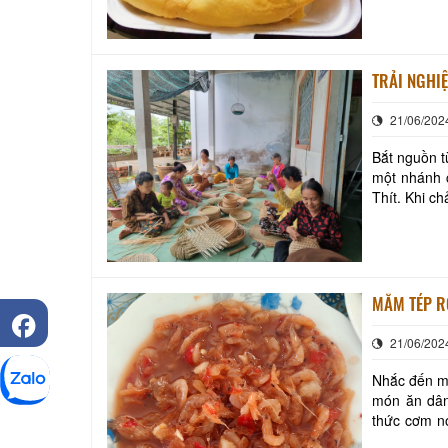
một đặc sả
TRẢI NGHI
21/06/202
Bắt nguồn t
một nhánh 
Thít. Khi c
Cái Cau ch
MẮM TÉP R
21/06/202
Nhắc đến mắ
món ăn dân
thức cơm nó
xin mời các 