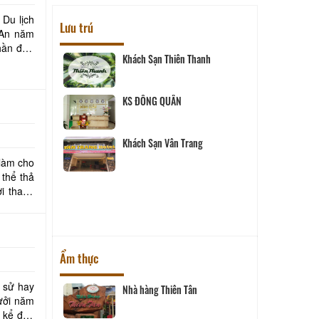
Du lịch
Lưu trú
 An năm
hần đưa
Khách Sạn Thiên Thanh
 Hai
KS ĐÔNG QUÂN
Khách Sạn Vân Trang
- Vĩnh Long
 làm cho
thể thả
i thanh
uê
Ẩm thực
h sử hay
Nhà hàng Thiên Tân
ưởi năm
 kể đến