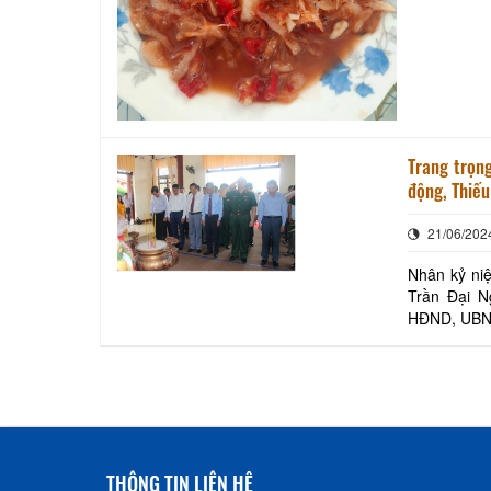
Trang trọng
động, Thiếu
21/06/202
Nhân kỷ niệ
Trần Đại N
HĐND, UBND
cục Công n
THÔNG TIN LIÊN HỆ