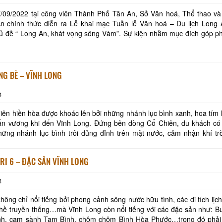
/09/2022 tại công viên Thành Phố Tân An, Sở Văn hoá, Thể thao và 
An chính thức diễn ra Lễ khai mạc Tuần lễ Văn hoá – Du lịch Long
hủ đề “ Long An, khát vọng sông Vàm”. Sự kiện nhằm mục đích góp p
Khách sạn Phước Thành IV
Ba Lình Homestay
 An ngày càng phát triển, đồng thời tăn
Khách sạn Cửu Long
Khách sạn Ngũ Long
NG BÈ – VĨNH LONG
4
Út Trinh Homestay
Khách sạn Sài Gòn 
ên hiền hòa được khoác lên bởi những nhánh lục bình xanh, hoa tím
ấn vương khi đến Vĩnh Long. Đứng bên dòng Cổ Chiên, du khách có 
ONE HOTEL
ững nhánh lục bình trôi đủng đỉnh trên mặt nước, cảm nhận khí trờ
Khách Sạn Minh Kh
dòng Cổ Chiên cũng rất tinh nghịch, kh
RI 6 – ĐẶC SẢN VĨNH LONG
4
hông chỉ nổi tiếng bởi phong cảnh sông nước hữu tình, các di tích lịc
hề truyền thống…mà Vĩnh Long còn nổi tiếng với các đặc sản như: B
inh, cam sành Tam Bình, chôm chôm Bình Hòa Phước…trong đó phải