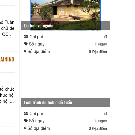
hổ Tuần
Du lịch về nguồn
i chủ đề
ẩm OCOP
Chi phí
đ
Số ngày
1
Ngày
Số địa điểm
5
Địa điểm
AINING
 tổ chức
thức hội
p hội du
Lịch trình du lịch cuối tuần
Chi phí
đ
Số ngày
1
Ngày
Số địa điểm
3
Địa điểm