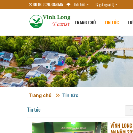
06-08-2026, 08:39:15
Thời tiết
Tỷ giá ngoại tệ
TRANG CHỦ
TIN TỨC
LƯ
Trang chủ
Tin tức
Tin tức
VĨNH LONG
AN NĂM 20