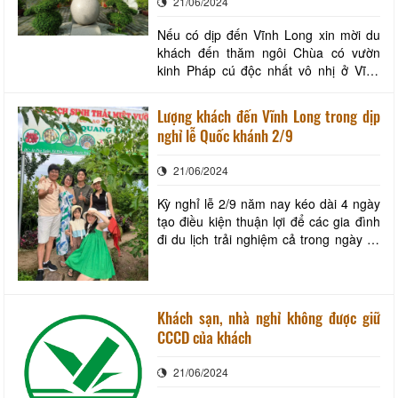
21/06/2024
Bình, khoa
Nếu có dịp đến Vĩnh Long xin mời du
khách đến thăm ngôi Chùa có vườn
kinh Pháp cú độc nhất vô nhị ở Vĩnh
Long, đó chính là chùa Phước Hậu
(hay còn gọi là Tổ đình Phước Hậu)
Lượng khách đến Vĩnh Long trong dịp
nằm ven sông Hậu thuộc ấp Đông Hậu,
nghỉ lễ Quốc khánh 2/9
xã Ngãi Tứ, huyện Tam Bình, tỉnh Vĩnh
Long. Nơi đây từ lâu là một nơi tu hành
21/06/2024
trang nghiêm
Kỳ nghỉ lễ 2/9 năm nay kéo dài 4 ngày
tạo điều kiện thuận lợi để các gia đình
đi du lịch trải nghiệm cả trong ngày về
hoặc là dài ngày. Nhìn chung, trong các
ngày của kỳ nghỉ lượt khách và doanh
thu du lịch của tỉnh đã tăng nhẹ so với
các ngày cuối tuần trong tháng 8. Sau
Khách sạn, nhà nghỉ không được giữ
6 tháng kể từ ngày 15/3/20
CCCD của khách
21/06/2024