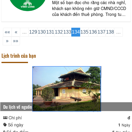
Một số bạn đọc cho rằng các nhà nghỉ,
khách sạn không nên giữ CMND/CCCD
của khách đến thuê phòng. Trong tuần
qua, những thông tin về việc chủ khách
sạn, nhà nghỉ giữ CMND/CCCD của
khách lưu trú đã nhận được nhiều sự
««
«
…
129
130
131
132
133
134
135
136
137
138
…
quan tâm của bạn đọc. Vì việc giữ
»
»»
CMND/CCCD lâu nay đã thành thông lệ
nên một số b
Lịch trình của bạn
Du lịch về nguồn
Chi phí
đ
Số ngày
1
Ngày
Số địa điểm
5