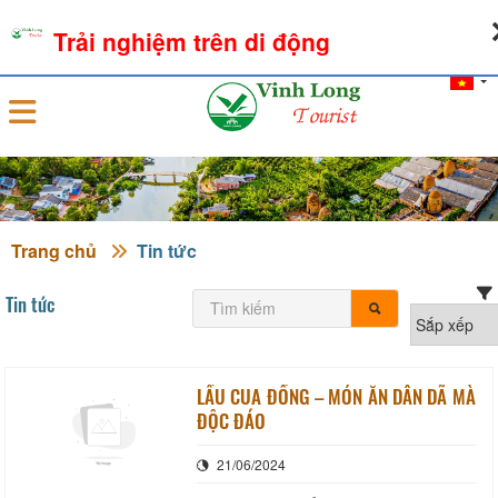
08-08-2026, 03:02:57
THỜI TIẾT
TỶ GIÁ NGOẠI TỆ
Trải nghiệm trên di động
Đăng nhập
Trang chủ
Tin tức
Tin tức
LẨU CUA ĐỒNG – MÓN ĂN DÂN DÃ MÀ
ĐỘC ĐÁO
21/06/2024