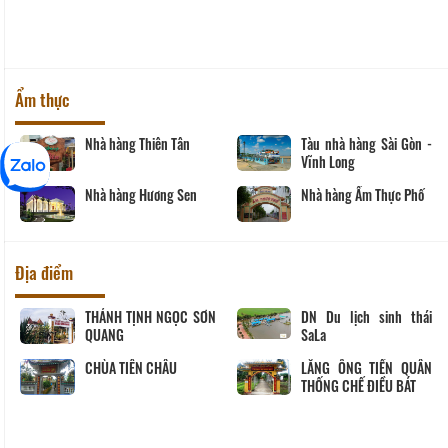
Ẩm thực
hà hàng Thiên Tân
Tàu nhà hàng Sài Gòn -
Nhà 
Vĩnh Long
Nhà 
hà hàng Hương Sen
Nhà hàng Ẩm Thực Phố
Địa điểm
HÁNH TỊNH NGỌC SƠN
DN Du lịch sinh thái
CHÙ
UANG
SaLa
HÙA TIÊN CHÂU
LĂNG ÔNG TIỀN QUÂN
Út T
THỐNG CHẾ ĐIỀU BÁT