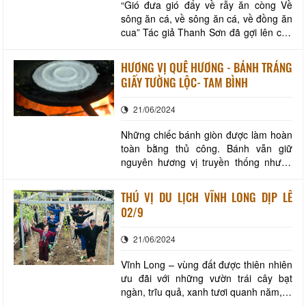
“Gió đưa gió đẩy về rẫy ăn còng Về
sông ăn cá, về sông ăn cá, về đồng ăn
cua” Tác giả Thanh Sơn đã gợi lên câu
hát nghe rất gần gũi với người dân
sông nước như Vĩnh Long của chúng
HƯƠNG VỊ QUÊ HƯƠNG - BÁNH TRÁNG
ta. Vĩnh Long là một trong những địa
GIẤY TƯỜNG LỘC- TAM BÌNH
điểm du lịch mà du khách nên đến một
lần trong những chuyến du lịch của bản
21/06/2024
thân.
Những chiếc bánh giòn được làm hoàn
toàn bằng thủ công. Bánh vẫn giữ
nguyên hương vị truyền thống nhưng
được cải tiến chất lượng ngon hơn hẳn,
béo hơn nhờ nước cốt dừa, đậm đà
THÚ VỊ DU LỊCH VĨNH LONG DỊP LỄ
hơn, thơm hành lá hơn, giòn giòn, mặn
02/9
mặn, ngọt ngọt, béo béo, thơm thơm
ăn là chỉ có ghiền. Không chỉ trẻ con
21/06/2024
mà người lớn
Vĩnh Long – vùng đất được thiên nhiên
ưu đãi với những vườn trái cây bạt
ngàn, trĩu quả, xanh tươi quanh năm, là
một điểm đến an toàn, thân thiện, hấp