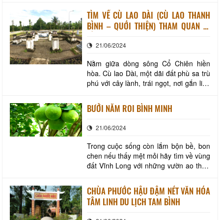
dẫn, đồng thời cũng là nơi giúp du
TÌM VỀ CÙ LAO DÀI (CÙ LAO THANH
khách trải nghiệm du lịch tâm linh, du
BÌNH – QUỚI THIỆN) THAM QUAN DI
lịch nông nghiệp, du lịch làng nghề….
TÍCH “KHU MỘ THÂN NHÂN DANH
chỉ cách TP Hồ Chí Minh 136 km và TP
21/06/2024
THẦN THOẠI NGỌC HẦU
Nằm giữa dòng sông Cổ Chiên hiền
hòa. Cù lao Dài, một dãi đất phù sa trù
phú với cây lành, trái ngọt, nơi gắn liền
với những câu chuyện lịch sử văn hóa
lâu đời của thời kỳ khai hoang, lập ấp.
BƯỞI NĂM ROI BÌNH MINH
Đến nơi đây, du khách sẽ được tham
quan vườn trái cây trĩu quả, thưởng
21/06/2024
thức món ăn dân dã, đặc sản ở địa phư
Trong cuộc sống còn lắm bộn bề, bon
chen nếu thấy mệt mỏi hãy tìm về vùng
đất Vĩnh Long với những vườn ao thửa
ruộng, cây trái trĩu quả quanh năm.
Đến với nơi đây, du khách vừa tận
CHÙA PHƯỚC HẬU ĐẬM NÉT VĂN HÓA
hưởng được không khí mát mẻ, trong
TÂM LINH DU LỊCH TAM BÌNH
lành, vừa có thể thưởng thức nhiều loại
đặc sản rất ngon như cam sành Tam